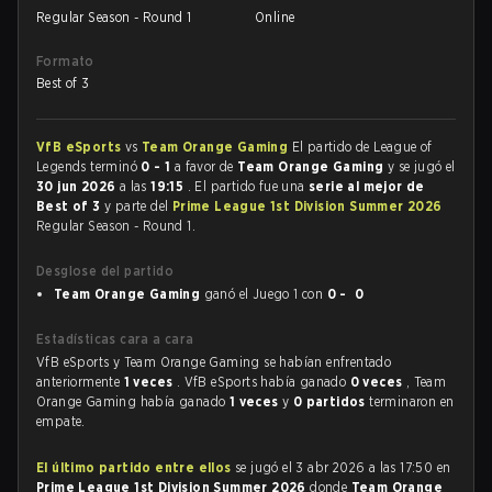
Regular Season - Round 1
Online
Formato
Best of 3
VfB eSports
vs
Team Orange Gaming
El partido de League of
Legends terminó
0 - 1
a favor de
Team Orange Gaming
y se jugó el
30 jun 2026
a las
19:15
. El partido fue una
serie al mejor de
Best of 3
y parte del
Prime League 1st Division Summer 2026
Regular Season - Round 1.
Desglose del partido
Team Orange Gaming
ganó el Juego 1 con
0 - 0
Estadísticas cara a cara
VfB eSports y Team Orange Gaming se habían enfrentado
anteriormente
1 veces
. VfB eSports había ganado
0 veces
, Team
Orange Gaming había ganado
1 veces
y
0 partidos
terminaron en
empate.
El último partido entre ellos
se jugó el 3 abr 2026 a las 17:50 en
Prime League 1st Division Summer 2026
donde
Team Orange