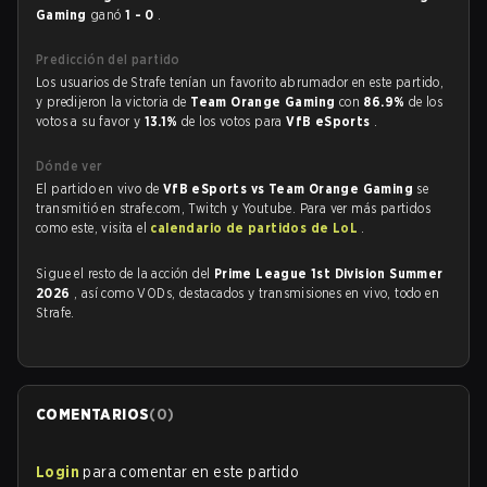
Gaming
ganó
1 - 0
.
Predicción del partido
Los usuarios de Strafe tenían un favorito abrumador en este partido,
y predijeron la victoria de
Team Orange Gaming
con
86.9%
de los
votos a su favor y
13.1%
de los votos para
VfB eSports
.
Dónde ver
El partido en vivo de
VfB eSports vs Team Orange Gaming
se
transmitió en strafe.com, Twitch y Youtube. Para ver más partidos
como este, visita el
calendario de partidos de LoL
.
Sigue el resto de la acción del
Prime League 1st Division Summer
2026
, así como VODs, destacados y transmisiones en vivo, todo en
Strafe.
COMENTARIOS
(
0
)
Login
para comentar en este partido