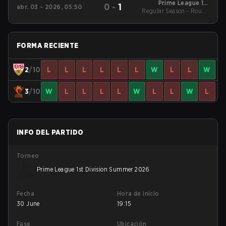
Prime League 1st
0
-
1
abr. 03 - 2026, 05:50
Regular Season - Round
Division - Prime
League 1st Division
1
Spring 2026
FORMA RECIENTE
2
/10
L
L
L
L
L
L
W
L
L
W
3
/10
W
L
L
L
L
W
L
L
W
L
INFO DEL PARTIDO
Torneo
Prime League 1st Division Summer 2026
Fecha
Hora de inicio
30 June
19:15
Fase
Ubicación