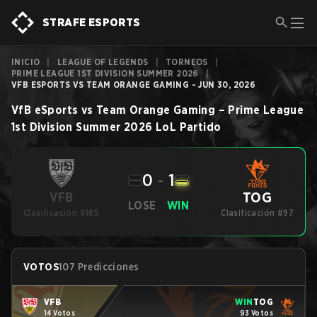
STRAFE ESPORTS
INICIO
|
LEAGUE OF LEGENDS
|
TORNEOS
|
PRIME LEAGUE 1ST DIVISION SUMMER 2026
|
VFB ESPORTS VS TEAM ORANGE GAMING - JUN 30, 2026
VfB eSports
vs
Team Orange Gaming
–
Prime League
1st Division Summer 2026
LoL
Partido
0
-
1
TOG
VFB
LOSE
WIN
Clasificación #185
Clasificación #97
VOTOS
107 Predicciones
VFB
WIN
TOG
14 Votos
93 Votos