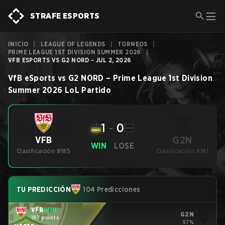
STRAFE ESPORTS
INICIO
|
LEAGUE OF LEGENDS
|
TORNEOS
|
PRIME LEAGUE 1ST DIVISION SUMMER 2026
|
VFB ESPORTS VS G2 NORD - JUL 2, 2026
VfB eSports
vs
G2 NORD
–
Prime League 1st Division
Summer 2026
LoL
Partido
1
-
0
G2N
VFB
WIN
LOSE
Clasificación #185
Clasificación #181
TU PREDICCIÓN
104 Predicciones
VFB
WIN
G2N
187 points
57%