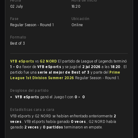
Fecha
Hora de inicio
02 July
18:20
Fase
Ubicación
Regular Season - Round 1
Online
Formato
Best of 3
VfB eSports
vs
G2 NORD
El partido de League of Legends terminó
1 - 0
a favor de
VfB eSports
y se jugó el
2 jul 2026
a las
18:20
. El
partido fue una
serie al mejor de Best of 3
y parte del
Prime
League 1st Division Summer 2026
Regular Season - Round 1.
Desglose del partido
VfB eSports
ganó el Juego 1 con
0 - 0
Estadísticas cara a cara
VfB eSports y G2 NORD se habían enfrentado anteriormente
2
veces
. VfB eSports había ganado
0 veces
, G2 NORD había
ganado
2 veces
y
0 partidos
terminaron en empate.