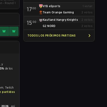
on - Round 1
pring 2026
VfB eSports
1
votar
17
00
Team Orange Gaming
2
votos
Kaufland Hangry Knights
2
votos
15
00
G2 NORD
2
votos
W
W
TODOS LOS PRÓXIMOS PARTIDAS
.3%
de los
com, Twitch
e partidos
r 2026
, así