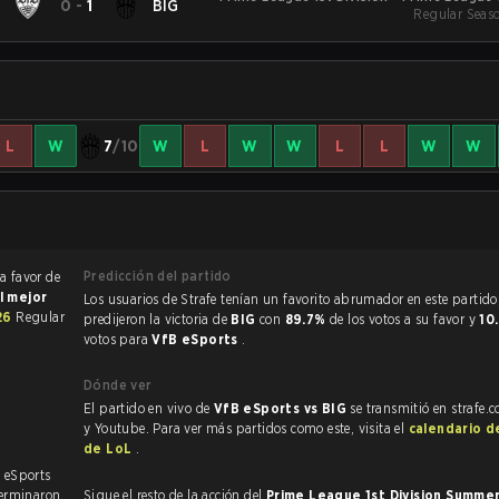
B
0
-
1
BIG
Regular Seas
S
L
W
7
/10
W
L
W
W
L
L
W
W
Predicción del partido
a favor de
l mejor
Los usuarios de Strafe tenían un favorito abrumador en este partido, y
026
Regular
predijeron la victoria de
BIG
con
89.7%
de los votos a su favor y
10
votos para
VfB eSports
.
Dónde ver
El partido en vivo de
VfB eSports vs BIG
se transmitió en strafe.
y Youtube. Para ver más partidos como este, visita el
calendario d
de LoL
.
B eSports
erminaron
Sigue el resto de la acción del
Prime League 1st Division Summe