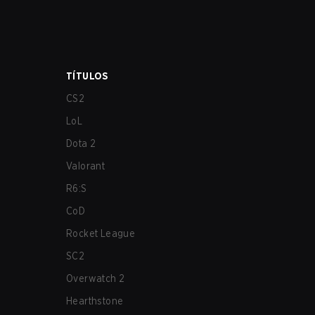
TÍTULOS
CS2
LoL
Dota 2
Valorant
R6:S
CoD
Rocket League
SC2
Overwatch 2
Hearthstone