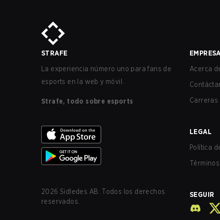
STRAFE
EMPRES
La experiencia número uno para fans de
Acerca de
esports en la web y móvil.
Contácta
Carreras
Strafe, todo sobre esports
LEGAL
Política 
Términos 
2026
Sidledes AB. Todos los derechos
SEGUIR
reservados.