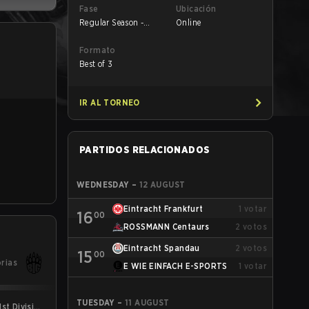
Fase
Ubicación
Regular Season -
Online
Round 1
Formato
Best of 3
IR AL TORNEO
PARTIDOS RELACIONADOS
WEDNESDAY
–
12 AUGUST
Eintracht Frankfurt
1
votar
16
00
ROSSMANN Centaurs
2
votos
Eintracht Spandau
2
votos
15
00
orias
E WIE EINFACH E-SPORTS
1
votar
TUESDAY
–
11 AUGUST
st Division