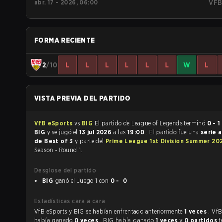
abr. 17 - 2026, 06:00
VF
FORMA RECIENTE
2
/10
L
L
L
L
L
L
W
L
VISTA PREVIA DEL PARTIDO
VfB eSports
vs
BIG
El partido de League of Legends terminó
0 - 1
BIG
y se jugó el
13 jul 2026
a las
19:00
. El partido fue una
serie a
de Best of 3
y parte del
Prime League 1st Division Summer 2
Season - Round 1.
Desglose del partido
BIG
ganó el Juego 1 con
0 - 0
Estadísticas cara a cara
VfB eSports y BIG se habían enfrentado anteriormente
1 veces
. Vf
había ganado
0 veces
, BIG había ganado
1 veces
y
0 partidos
t