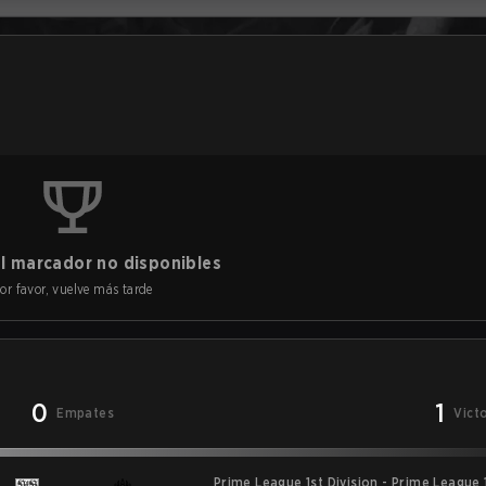
l marcador no disponibles
or favor, vuelve más tarde
0
1
Empates
Vict
Prime League 1st Division - Prime League 1