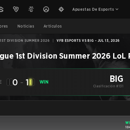
Apuestas De Esports
ores
Noticias
Artículos
1ST DIVISION SUMMER 2026
|
VFB ESPORTS VS BIG - JUL 13, 2026
gue 1st Division Summer 2026
LoL
BIG
0
-
1
E
WIN
Clasificación #131
W
10