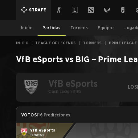
STRAFE
Inicio
Partidas
Torneos
Equipos
Jugad
INICIO
|
LEAGUE OF LEGENDS
|
TORNEOS
|
PRIME LEAGUE 
VfB eSports
vs
BIG
–
Prime Lea
VfB eSports
LOS
Clasificación #185
VOTOS
116 Predicciones
VfB eSports
12 Votos