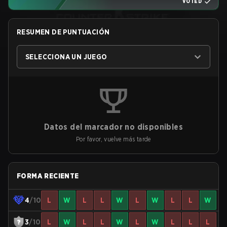
VOTED
RESUMEN DE PUNTUACIÓN
SELECCIONA UN JUEGO
Datos del marcador no disponibles
Por favor, vuelve más tarde
FORMA RECIENTE
4
/10
L
W
L
L
W
L
W
L
L
W
3
/10
L
W
L
L
W
L
W
L
L
L