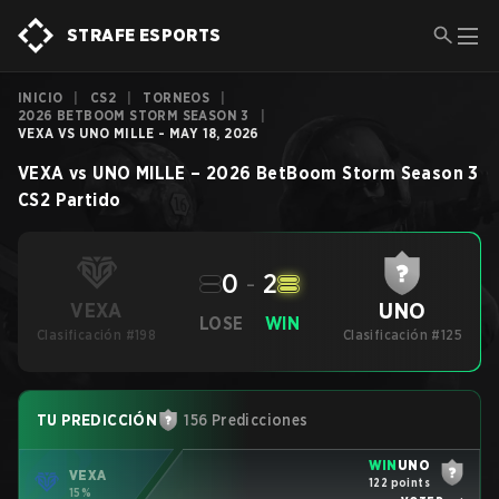
STRAFE ESPORTS
INICIO
|
CS2
|
TORNEOS
|
2026 BETBOOM STORM SEASON 3
|
VEXA VS UNO MILLE - MAY 18, 2026
VEXA
vs
UNO MILLE
–
2026 BetBoom Storm Season 3
CS2
Partido
0
-
2
UNO
VEXA
LOSE
WIN
Clasificación #198
Clasificación #125
TU PREDICCIÓN
156 Predicciones
WIN
UNO
VEXA
122 points
15%