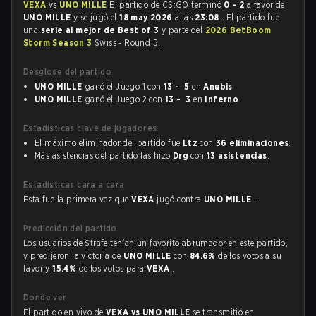
VEXA
vs
UNO MILLE
El partido de CS:GO terminó
0 - 2
a favor de
UNO MILLE
y se jugó el
18 may 2026
a las
23:08
. El partido fue
una
serie al mejor de Best of 3
y parte del
2026 BetBoom
Storm Season 3
Swiss - Round 5.
Desglose del partido
UNO MILLE
ganó el Juego 1 con
13 - 5
en
Anubis
UNO MILLE
ganó el Juego 2 con
13 - 3
en
Inferno
Estadísticas clave de jugadores
El máximo eliminador del partido fue
Ltz
con
36 eliminaciones
.
Más asistencias del partido las hizo
Drg
con
13 asistencias
.
Estadísticas cara a cara
Esta fue la primera vez que
VEXA
jugó contra
UNO MILLE
.
Predicción del partido
Los usuarios de Strafe tenían un favorito abrumador en este partido,
y predijeron la victoria de
UNO MILLE
con
84.6%
de los votos a su
favor y
15.4%
de los votos para
VEXA
.
Dónde ver
El partido en vivo de
VEXA vs UNO MILLE
se transmitió en