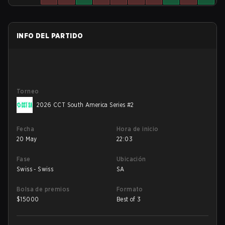
INFO DEL PARTIDO
Torneo
2026 CCT South America Series #2
Fecha
Hora de inicio
20 May
22:03
Fase
Ubicación
Swiss - Swiss
SA
Bolsa de premios
Formato
$
15000
Best of 3