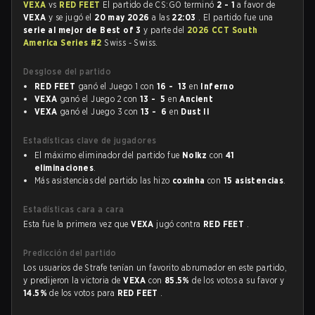
VEXA
vs
RED FEET
El partido de CS:GO terminó
2 - 1
a favor de
VEXA
y se jugó el
20 may 2026
a las
22:03
. El partido fue una
serie al mejor de Best of 3
y parte del
2026 CCT South
America Series #2
Swiss - Swiss.
Desglose del partido
RED FEET
ganó el Juego 1 con
16 - 13
en
Inferno
VEXA
ganó el Juego 2 con
13 - 5
en
Ancient
VEXA
ganó el Juego 3 con
13 - 6
en
Dust II
Estadísticas clave de jugadores
El máximo eliminador del partido fue
Nolkz
con
41
eliminaciones
.
Más asistencias del partido las hizo
coxinha
con
15 asistencias
.
Estadísticas cara a cara
Esta fue la primera vez que
VEXA
jugó contra
RED FEET
.
Predicción del partido
Los usuarios de Strafe tenían un favorito abrumador en este partido,
y predijeron la victoria de
VEXA
con
85.5%
de los votos a su favor y
14.5%
de los votos para
RED FEET
.