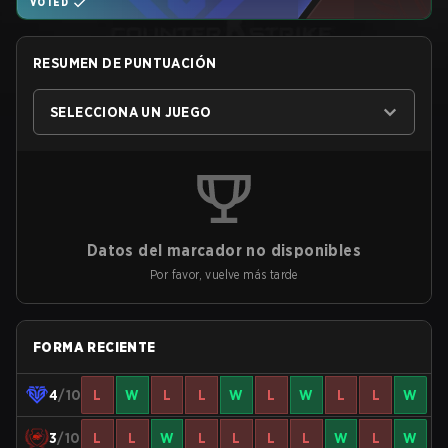
VOTED
RESUMEN DE PUNTUACIÓN
SELECCIONA UN JUEGO
Datos del marcador no disponibles
Por favor, vuelve más tarde
FORMA RECIENTE
4
/10
L
W
L
L
W
L
W
L
L
W
3
/10
L
L
W
L
L
L
L
W
L
W