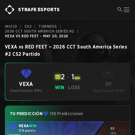
STRAFE ESPORTS
INICIO
|
CS2
|
TORNEOS
|
2026 CCT SOUTH AMERICA SERIES #2
|
VEXA VS RED FEET - MAY 20, 2026
VEXA
vs
RED FEET
–
2026 CCT South America Series
#2
CS2
Partido
2
-
1
RF
VEXA
WIN
LOSE
Clasificación #192
Clasificación #217
TU PREDICCIÓN
159 Predicciones
VEXA
WIN
RF
179 points
14%