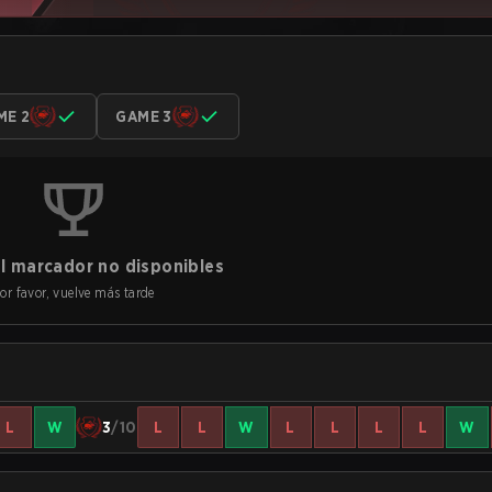
ME 2
GAME 3
l marcador no disponibles
or favor, vuelve más tarde
L
W
3
/10
L
L
W
L
L
L
L
W