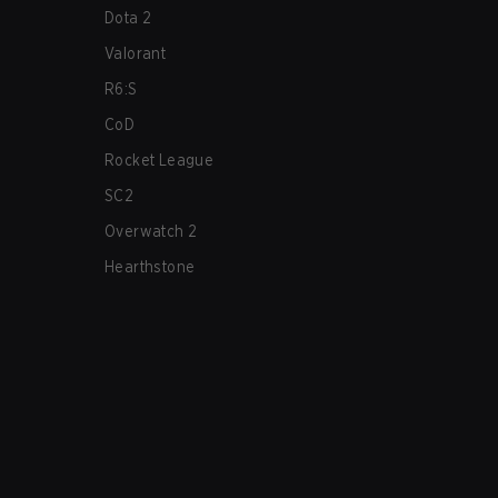
Dota 2
Valorant
R6:S
CoD
Rocket League
SC2
Overwatch 2
Hearthstone