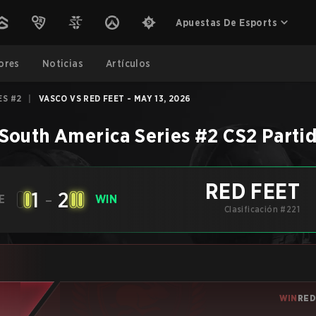
Apuestas De Esports
ores
Noticias
Artículos
ES #2
|
VASCO VS RED FEET - MAY 13, 2026
South America Series #2
CS2
Parti
RED FEET
1
-
2
E
WIN
Clasificación #221
WIN
RED