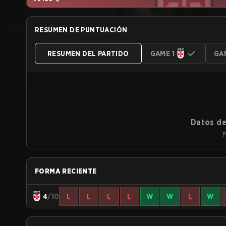
RESUMEN DE PUNTUACIÓN
RESUMEN DEL PARTIDO
GAME 1
GA
Datos de
P
FORMA RECIENTE
4
/10
L
L
L
L
W
W
L
W