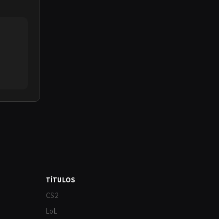
TÍTULOS
CS2
LoL