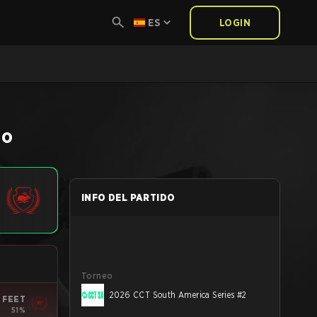
ES
LOGIN
do
INFO DEL PARTIDO
Torneo
2026 CCT South America Series #2
 FEET
51%