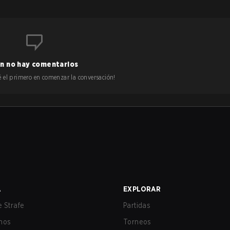
n no hay comentarios
 sé el primero en comenzar la conversación!
A
EXPLORAR
 Strafe
Partidas
nos
Torneos