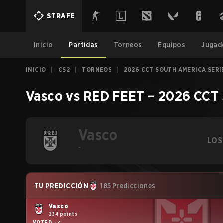
STRAFE
Inicio
Partidas
Torneos
Equipos
Jugad
INICIO
|
CS2
|
TORNEOS
|
2026 CCT SOUTH AMERICA SERI
Vasco
vs
RED FEET
–
2026 CCT 
Vasco
LOS
-
TU PREDICCIÓN
185 Predicciones
Vasco
234 points
VOTED