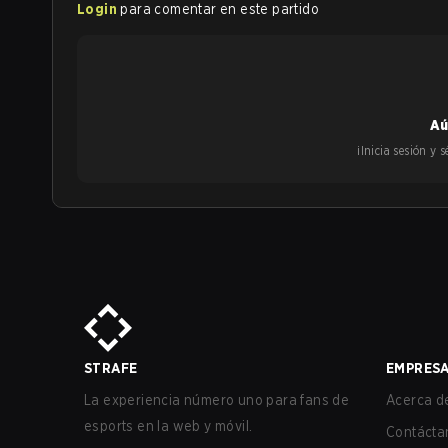
Login
para comentar en este partido
Aú
¡Inicia sesión y
STRAFE
EMPRES
La experiencia número uno para fans de
Acerca de
esports en la web y móvil.
Contácta