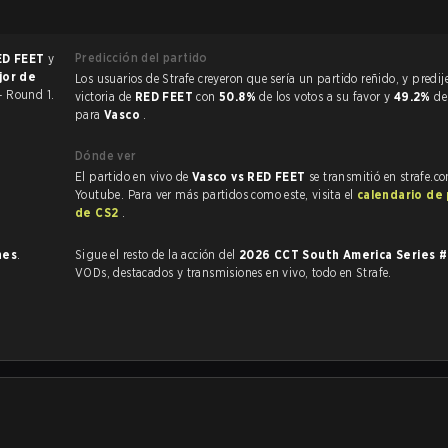
Predicción del partido
ED FEET
y
jor de
Los usuarios de Strafe creyeron que sería un partido reñido, y predijeron la
- Round 1.
victoria de
RED FEET
con
50.8%
de los votos a su favor y
49.2%
de
para
Vasco
.
Dónde ver
El partido en vivo de
Vasco vs RED FEET
se transmitió en strafe.c
Youtube. Para ver más partidos como este, visita el
calendario de
de CS2
.
nes
.
Sigue el resto de la acción del
2026 CCT South America Series 
VODs, destacados y transmisiones en vivo, todo en Strafe.