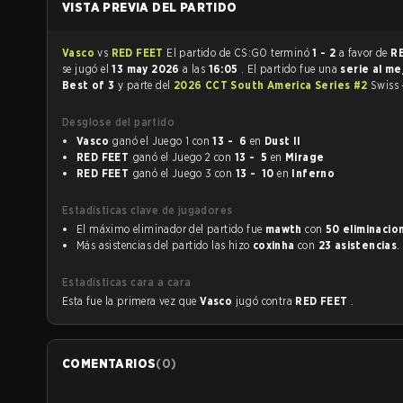
VISTA PREVIA DEL PARTIDO
Vasco
vs
RED FEET
El partido de CS:GO terminó
1 - 2
a favor de
R
se jugó el
13 may 2026
a las
16:05
. El partido fue una
serie al me
Best of 3
y parte del
2026 CCT South America Series #2
Swiss 
Desglose del partido
Vasco
ganó el Juego 1 con
13 - 6
en
Dust II
RED FEET
ganó el Juego 2 con
13 - 5
en
Mirage
RED FEET
ganó el Juego 3 con
13 - 10
en
Inferno
Estadísticas clave de jugadores
El máximo eliminador del partido fue
mawth
con
50 eliminacio
Más asistencias del partido las hizo
coxinha
con
23 asistencias
.
Estadísticas cara a cara
Esta fue la primera vez que
Vasco
jugó contra
RED FEET
.
COMENTARIOS
(
0
)