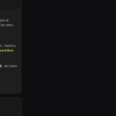
 los votos
om, Twitch y
 partidos
#2
, así como