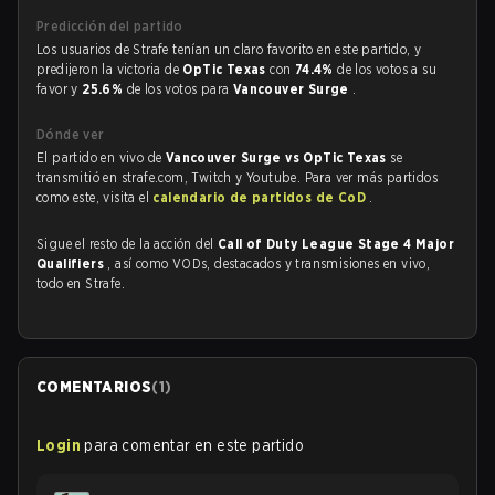
Predicción del partido
Los usuarios de Strafe tenían un claro favorito en este partido, y
predijeron la victoria de
OpTic Texas
con
74.4%
de los votos a su
favor y
25.6%
de los votos para
Vancouver Surge
.
Dónde ver
El partido en vivo de
Vancouver Surge vs OpTic Texas
se
transmitió en strafe.com, Twitch y Youtube. Para ver más partidos
como este, visita el
calendario de partidos de CoD
.
Sigue el resto de la acción del
Call of Duty League Stage 4 Major
Qualifiers
, así como VODs, destacados y transmisiones en vivo,
todo en Strafe.
COMENTARIOS
(
1
)
Login
para comentar en este partido