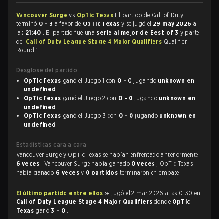
Vancouver Surge
vs
OpTic Texas
El partido de Call of Duty
terminó
0 - 3
a favor de
OpTic Texas
y se jugó el
29 may 2026
a
las
21:40
. El partido fue una
serie al mejor de Best of 3
y parte
del
Call of Duty League Stage 4 Major Qualifiers
Qualifier -
Round 1.
Desglose del partido
OpTic Texas
ganó el Juego 1 con
0 - 0
jugando
unknown en
undefined
OpTic Texas
ganó el Juego 2 con
0 - 0
jugando
unknown en
undefined
OpTic Texas
ganó el Juego 3 con
0 - 0
jugando
unknown en
undefined
Estadísticas cara a cara
Vancouver Surge y OpTic Texas se habían enfrentado anteriormente
6 veces
. Vancouver Surge había ganado
0 veces
, OpTic Texas
había ganado
6 veces
y
0 partidos
terminaron en empate.
El último partido entre ellos
se jugó el 2 mar 2026 a las 0:30 en
Call of Duty League Stage 4 Major Qualifiers
donde
OpTic
Texas
ganó
3 - 0
.