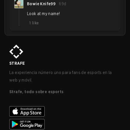
Bowie Knife99
69d
Look at my name!
1
like
STRAFE
La experiencia número uno para fans de esports en la
web y móvil.
Strafe, todo sobre esports