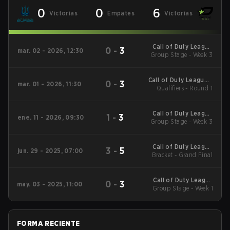
0
0
6
Victorias
Empates
Victorias
Call of Duty League
0
-
3
mar. 02 - 2026, 12:30
2026 Regular Season
Group Stage - Week 3
Stage 2 Qualifiers
Call of Duty League -
0
-
3
mar. 01 - 2026, 11:30
Call of Duty League
Qualifiers - Round 1
Stage 2 Major
Qualifiers
Call of Duty League
1
-
3
ene. 11 - 2026, 09:30
2026 Regular Season
Group Stage - Week 3
Stage 1 Qualifiers
Call of Duty League
3
-
5
jun. 29 - 2025, 07:00
Bracket - Grand Final
2025 CDL
Championship
Call of Duty League
0
-
3
may. 03 - 2025, 11:00
2025 Regular Season
Group Stage - Week 1
Stage 4 Qualifiers
FORMA RECIENTE