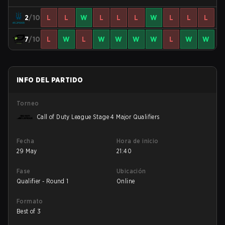
2
/10
L
L
W
L
L
L
W
L
L
L
7
/10
L
W
L
W
W
W
W
L
W
W
INFO DEL PARTIDO
Torneo
Call of Duty League Stage 4 Major Qualifiers
Fecha
Hora de inicio
29 May
21:40
Fase
Ubicación
Qualifier - Round 1
Online
Formato
Best of 3