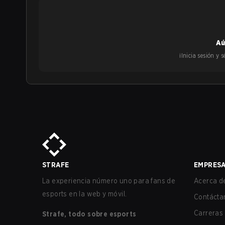
Aú
¡Inicia sesión y
STRAFE
EMPRES
La experiencia número uno para fans de
Acerca de
esports en la web y móvil.
Contácta
Carreras
Strafe, todo sobre esports