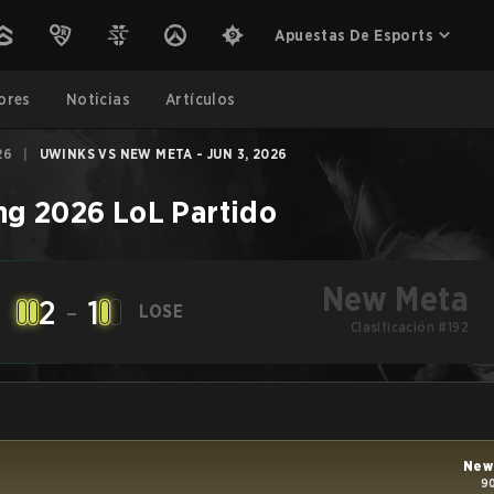
Apuestas De Esports
ores
Noticias
Artículos
26
|
UWINKS VS NEW META - JUN 3, 2026
ng 2026
LoL
Partido
New Meta
2
-
1
LOSE
Clasificación #192
New
90