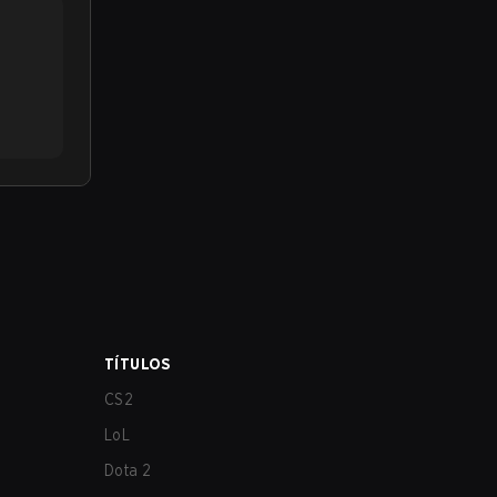
TÍTULOS
CS2
LoL
Dota 2