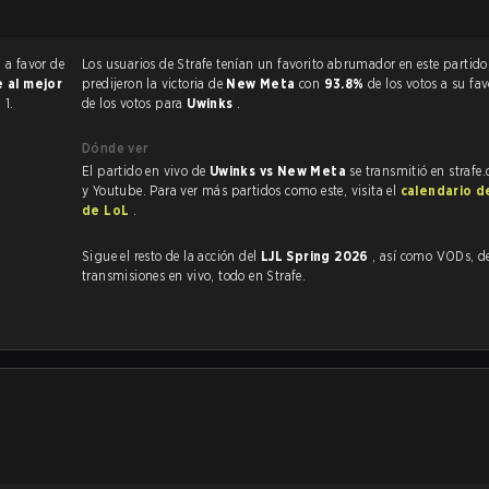
1
a favor de
Los usuarios de Strafe tenían un favorito abrumador en este partido, y
e al mejor
predijeron la victoria de
New Meta
con
93.8%
de los votos a su fa
 1.
de los votos para
Uwinks
.
Dónde ver
El partido en vivo de
Uwinks vs New Meta
se transmitió en strafe
y Youtube. Para ver más partidos como este, visita el
calendario d
de LoL
.
Sigue el resto de la acción del
LJL Spring 2026
, así como VODs, destacados y
transmisiones en vivo, todo en Strafe.