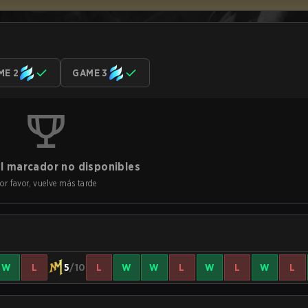
ME 2
GAME 3
l marcador no disponibles
or favor, vuelve más tarde
W
L
5
/10
L
W
W
L
W
L
W
L