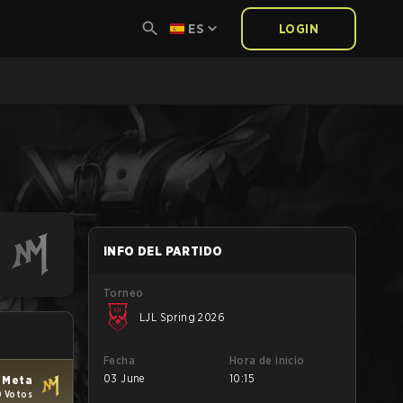
ES
LOGIN
INFO DEL PARTIDO
Torneo
LJL Spring 2026
Fecha
Hora de inicio
03 June
10:15
 Meta
 Votos