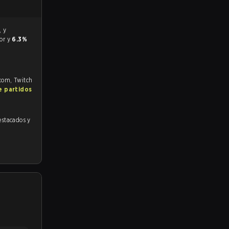
vor y
6.3%
.com, Twitch
e partidos