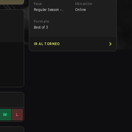
Fase
Ubicación
Regular Season -
Online
Round 1
Formato
Best of 3
IR AL TORNEO
W
L