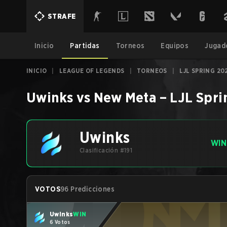
STRAFE
Inicio
Partidas
Torneos
Equipos
Jugad
INICIO
|
LEAGUE OF LEGENDS
|
TORNEOS
|
LJL SPRING 20
Uwinks
vs
New Meta
–
LJL Spri
Uwinks
WIN
Clasificación #191
VOTOS
96 Predicciones
Uwinks
WIN
6 Votos