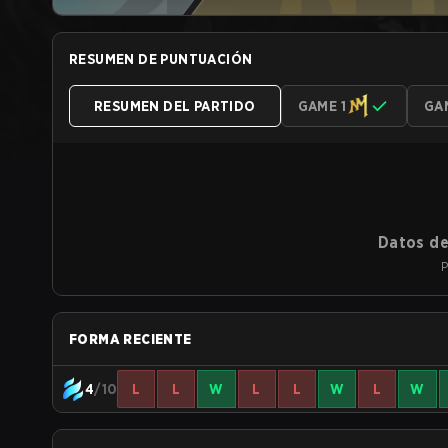
RESUMEN DE PUNTUACIÓN
RESUMEN DEL PARTIDO
GAME 1
GA
Datos de
P
FORMA RECIENTE
4
/10
L
L
W
L
L
W
L
W