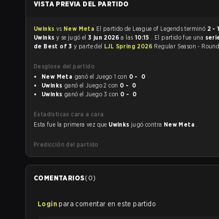
VISTA PREVIA DEL PARTIDO
Uwinks
vs
New Meta
El partido de League of Legends terminó
2 - 
Uwinks
y se jugó el
3 jun 2026
a las
10:15
. El partido fue una
seri
de Best of 3
y parte del
LJL Spring 2026
Regular Season - Round
Desglose del partido
New Meta
ganó el Juego 1 con
0 - 0
Uwinks
ganó el Juego 2 con
0 - 0
Uwinks
ganó el Juego 3 con
0 - 0
Estadísticas cara a cara
Esta fue la primera vez que
Uwinks
jugó contra
New Meta
.
Predicción del partido
COMENTARIOS
(
0
)
Login
para comentar en este partido