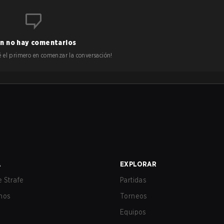
n no hay comentarios
 sé el primero en comenzar la conversación!
A
EXPLORAR
 Strafe
Partidas
nos
Torneos
Equipos