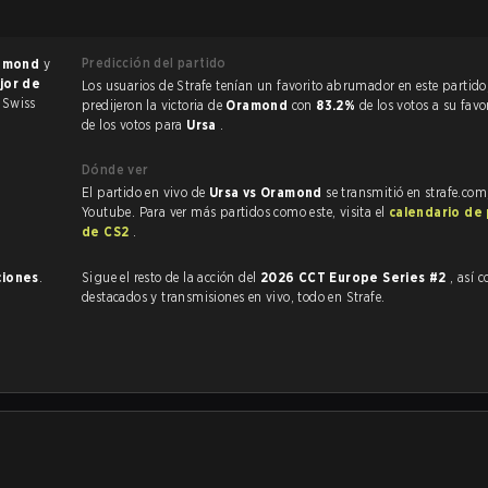
Predicción del partido
amond
y
jor de
Los usuarios de Strafe tenían un favorito abrumador en este partido, y
 Swiss
predijeron la victoria de
Oramond
con
83.2%
de los votos a su favo
de los votos para
Ursa
.
Dónde ver
El partido en vivo de
Ursa vs Oramond
se transmitió en strafe.com
Youtube. Para ver más partidos como este, visita el
calendario de
de CS2
.
ciones
.
Sigue el resto de la acción del
2026 CCT Europe Series #2
, así com
destacados y transmisiones en vivo, todo en Strafe.