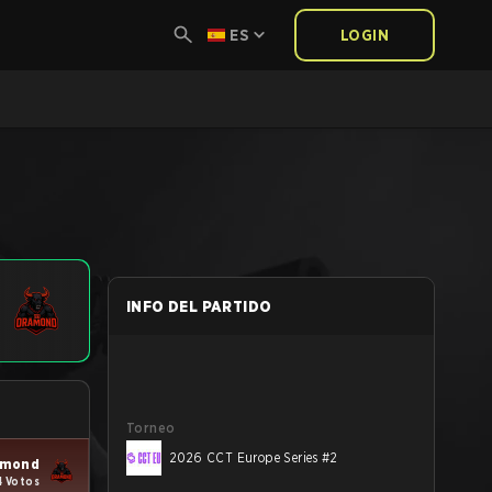
ES
LOGIN
INFO DEL PARTIDO
Torneo
2026 CCT Europe Series #2
amond
4 Votos