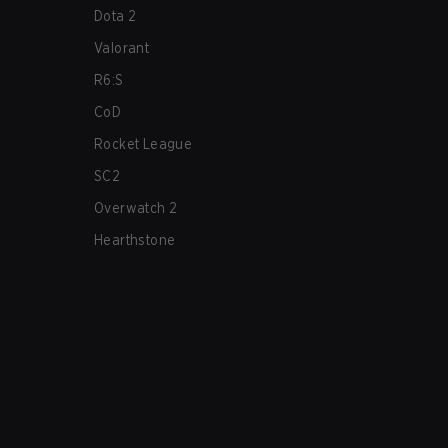
Dota 2
Valorant
R6:S
CoD
Rocket League
SC2
Overwatch 2
Hearthstone