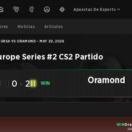
Apuestas De Esports
ores
Noticias
Artículos
URSA VS ORAMOND - MAY 20, 2026
urope Series #2
CS2
Partido
Oramond
0
-
2
E
WIN
-
WIN
Or
13