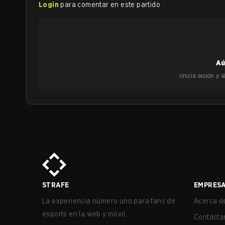
Login
para comentar en este partido
Aú
¡Inicia sesión y
STRAFE
EMPRES
La experiencia número uno para fans de
Acerca de
esports en la web y móvil.
Contácta