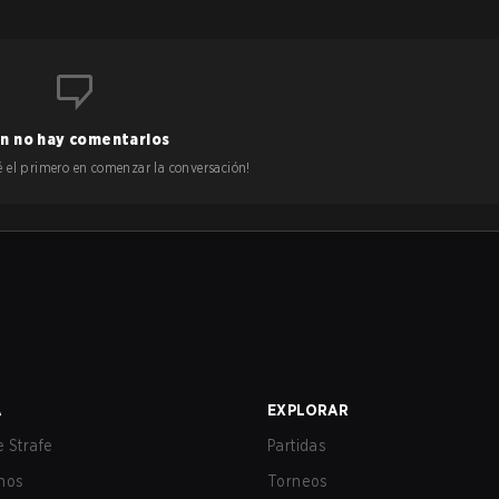
n no hay comentarios
 sé el primero en comenzar la conversación!
A
EXPLORAR
 Strafe
Partidas
nos
Torneos