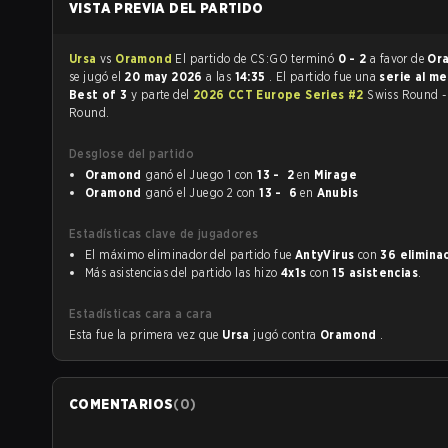
VISTA PREVIA DEL PARTIDO
Ursa
vs
Oramond
El partido de CS:GO terminó
0 - 2
a favor de
Or
se jugó el
20 may 2026
a las
14:35
. El partido fue una
serie al me
Best of 3
y parte del
2026 CCT Europe Series #2
Swiss Round -
Round.
Desglose del partido
Oramond
ganó el Juego 1 con
13 - 2
en
Mirage
Oramond
ganó el Juego 2 con
13 - 6
en
Anubis
Estadísticas clave de jugadores
El máximo eliminador del partido fue
AntyVirus
con
36 elimina
Más asistencias del partido las hizo
4x1s
con
15 asistencias
.
Estadísticas cara a cara
Esta fue la primera vez que
Ursa
jugó contra
Oramond
.
COMENTARIOS
(
0
)