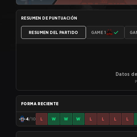
RESUMEN DE PUNTUACIÓN
RESUMEN DEL PARTIDO
GAME 1
GA
Datos de
P
FORMA RECIENTE
4
/10
L
W
W
W
L
L
L
L