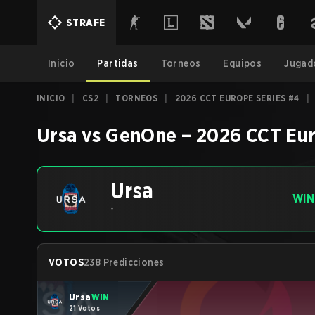
STRAFE
Inicio
Partidas
Torneos
Equipos
Jugad
INICIO
|
CS2
|
TORNEOS
|
2026 CCT EUROPE SERIES #4
|
Ursa
vs
GenOne
–
2026 CCT Eur
Ursa
WIN
-
VOTOS
238 Predicciones
Ursa
WIN
21 Votos