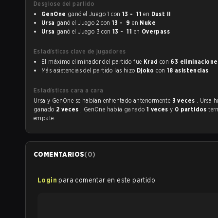
Desglose del partido
GenOne
ganó el Juego 1 con
13 - 11
en
Dust II
Ursa
ganó el Juego 2 con
13 - 9
en
Nuke
Ursa
ganó el Juego 3 con
13 - 11
en
Overpass
Estadísticas clave de jugadores
El máximo eliminador del partido fue
Krad
con
63 eliminacione
Más asistencias del partido las hizo
Djoko
con
18 asistencias
.
Estadísticas cara a cara
Ursa y GenOne se habían enfrentado anteriormente
3 veces
. Ursa 
ganado
2 veces
, GenOne había ganado
1 veces
y
0 partidos
ter
empate.
COMENTARIOS
(
0
)
Login
para comentar en este partido