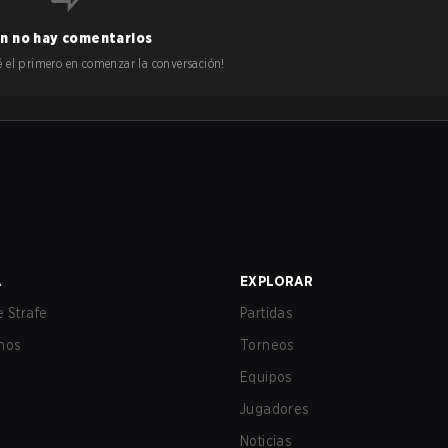
n no hay comentarios
 sé el primero en comenzar la conversación!
A
EXPLORAR
 Strafe
Partidas
nos
Torneos
Equipos
Jugadores
Noticias