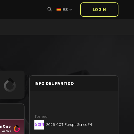
ES
LOGIN
INFO DEL PARTIDO
Torneo
2026 CCT Europe Series #4
enOne
7 Votos