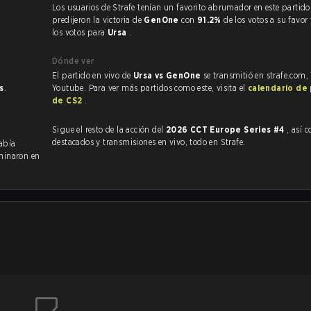
Los usuarios de Strafe tenían un favorito abrumador en este partido, y
predijeron la victoria de
GenOne
con
91.2%
de los votos a su favor
los votos para
Ursa
.
Dónde ver
El partido en vivo de
Ursa vs GenOne
se transmitió en strafe.com,
s
.
Youtube. Para ver más partidos como este, visita el
calendario de
de CS2
.
Sigue el resto de la acción del
2026 CCT Europe Series #4
, así com
destacados y transmisiones en vivo, todo en Strafe.
había
minaron en