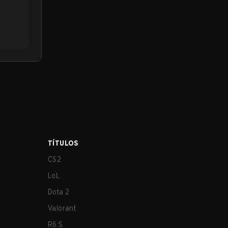
TÍTULOS
CS2
LoL
Dota 2
Valorant
R6:S