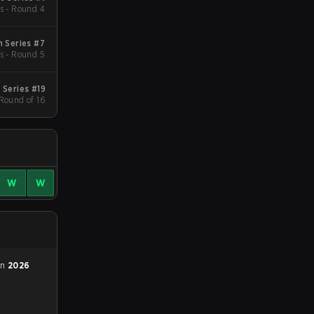
s - Round 4
 Series #7
s - Round 5
Series #19
 Round of 16
W
W
en
2026