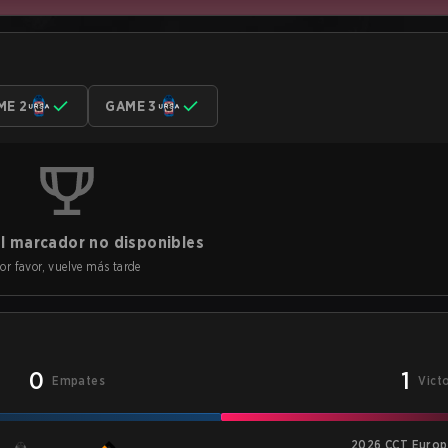
ME 2
GAME 3
l marcador no disponibles
or favor, vuelve más tarde
0
1
Empates
Vict
2026 CCT Europe