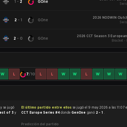
1
-
2
GOne
Swis
2026 NODWIN Clutch
2
-
1
GOne
Swis
2026 CCT Season 3 European 
2
-
0
GOne
Bracket -
W
L
7
/10
L
L
W
W
L
W
W
W
a
y se jugó
El último partido entre ellos
se jugó el 9 may 2026 a las 11:07 
Best of 3
y
CCT Europe Series #4
donde
GenOne
ganó
2 - 1
.
Predicción del partido