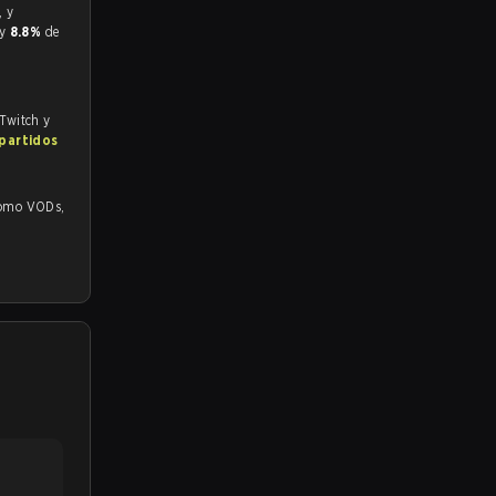
 y
8.8%
de
 Twitch y
 partidos
o VODs,