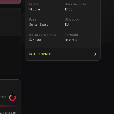
Fecha
Hora de inicio
14 June
17:05
Fase
Ubicación
Swiss - Swiss
EU
Bolsa de premios
Formato
$
25000
Best of 3
IR AL TORNEO
orias
 Series #1