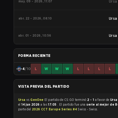
may. 09 - 2026, 11:07
Ursa
abr. 22 - 2026, 08:10
Ursa
abr. 01 - 2026, 10:56
Ursa
FORMA RECIENTE
4
/10
L
W
W
W
L
L
L
L
VISTA PREVIA DEL PARTIDO
Ursa
vs
GenOne
El partido de CS:GO terminó
2 - 1
a favor de
Urs
el
14 jun 2026
a las
17:05
. El partido fue una
serie al mejor de 
parte del
2026 CCT Europe Series #4
Swiss - Swiss.