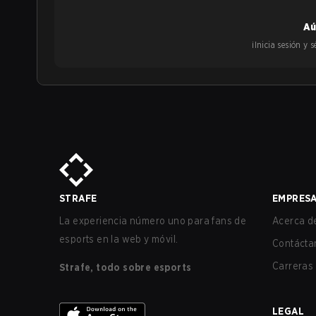
Aú
¡Inicia sesión y
STRAFE
EMPRES
La experiencia número uno para fans de
Acerca de
esports en la web y móvil.
Contácta
Carreras
Strafe, todo sobre esports
LEGAL