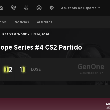
Apuestas De Esports
ores
Noticias
Artículos
URSA VS GENONE - JUN 14, 2026
ope Series #4
CS2
Partido
GenOne
2
-
1
LOSE
Clasificación #71
G
21