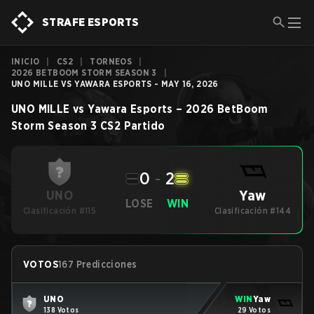
STRAFE ESPORTS
INICIO
|
CS2
|
TORNEOS
|
2026 BETBOOM STORM SEASON 3
|
UNO MILLE VS YAWARA ESPORTS - MAY 16, 2026
UNO MILLE
vs
Yawara Esports
–
2026 BetBoom
Storm Season 3
CS2
Partido
0
-
2
Yaw
UNO
LOSE
WIN
Clasificación #115
Clasificación #144
VOTOS
167 Predicciones
UNO
WIN
Yaw
138 Votos
29 Votos