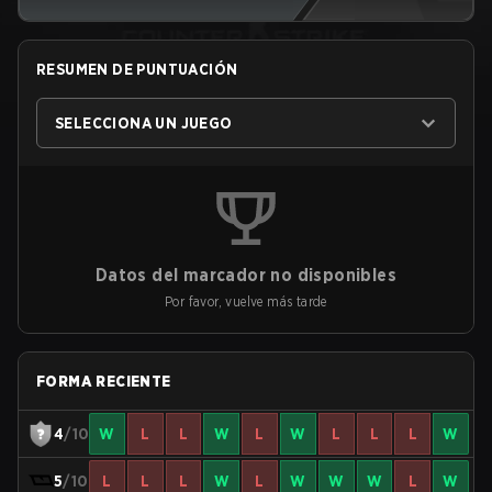
RESUMEN DE PUNTUACIÓN
SELECCIONA UN JUEGO
Datos del marcador no disponibles
Por favor, vuelve más tarde
FORMA RECIENTE
4
/10
W
L
L
W
L
W
L
L
L
W
5
/10
L
L
L
W
L
W
W
W
L
W