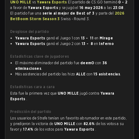
UNO MILLE
vs
Yawara Esports
El partido de CS:GO terminó
0 - 2
a favor de
Yawara Esports
y se jugó el
16 may 2026
a las
23:08
.
El partido fue una
serie al mejor de Best of 3
y parte del
2026
BetBoom Storm Season 3
Swiss - Round 3.
Desglose del partido
Yawara Esports
ganó el Juego 1 con
13 - 11
en
Mirage
Yawara Esports
ganó el Juego 2 con
13 - 8
en
Inferno
Estadísticas clave de jugadores
El máximo eliminador del partido fue
deemO
con
36
eliminaciones
.
Más asistencias del partido las hizo
ALLE
con
15 asistencias
.
Estadísticas cara a cara
Esta fue la primera vez que
UNO MILLE
jugó contra
Yawara
Esports
.
Predicción del partido
Los usuarios de Strafe tenían un favorito abrumador en este partido,
y predijeron la victoria de
UNO MILLE
con
82.6%
de los votos a su
favor y
17.4%
de los votos para
Yawara Esports
.