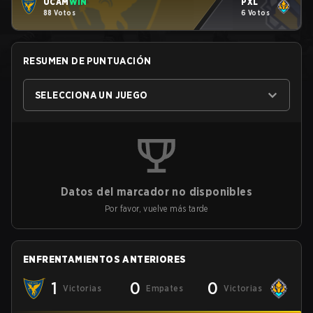
UCAM
WIN
PXL
88 Votos
6 Votos
RESUMEN DE PUNTUACIÓN
SELECCIONA UN JUEGO
Datos del marcador no disponibles
Por favor, vuelve más tarde
ENFRENTAMIENTOS ANTERIORES
1
0
0
Victorias
Empates
Victorias