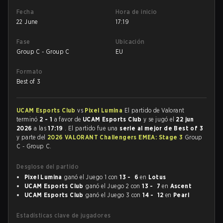
Fecha
Hora de inicio
22 June
17:19
Fase
Ubicación
Group C - Group C
EU
Formato
Best of 3
UCAM Esports Club
vs
Pixel Lumina
El partido de Valorant
terminó
2 - 1
a favor de
UCAM Esports Club
y se jugó el
22 jun
2026
a las
17:19
. El partido fue una
serie al mejor de Best of 3
y parte del
2026 VALORANT Challengers EMEA: Stage 3
Group
C - Group C.
Desglose del partido
Pixel Lumina
ganó el Juego 1 con
13 - 6
en
Lotus
UCAM Esports Club
ganó el Juego 2 con
13 - 7
en
Ascent
UCAM Esports Club
ganó el Juego 3 con
14 - 12
en
Pearl
Estadísticas clave de jugadores