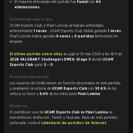
El máximo eliminador del partido fue
Famsii
con
64
eliminaciones
.
Estadísticas cara a cara
UCAM Esports Club y Pixel Lumina se habían enfrentado
anteriormente
1 veces
. UCAM Esports Club había ganado
1 veces
,
Pixel Lumina había ganado
0 veces
y
0 partidos
terminaron en
empate.
El último partido entre ellos
se jugó el 19 mar 2026 a las 18:11 en
2026 VALORANT Challengers EMEA: Stage 3
donde
UCAM
Esports Club
ganó
2 - 0
.
Predicción del partido
Los usuarios de Strafe tenían un favorito abrumador en este partido,
y predijeron la victoria de
UCAM Esports Club
con
93.6%
de los
votos a su favor y
6.4%
de los votos para
Pixel Lumina
.
Dónde ver
El partido en vivo de
UCAM Esports Club vs Pixel Lumina
se
transmitió en strafe.com, Twitch y Youtube. Para ver más partidos
como este, visita el
calendario de partidos de Valorant
.