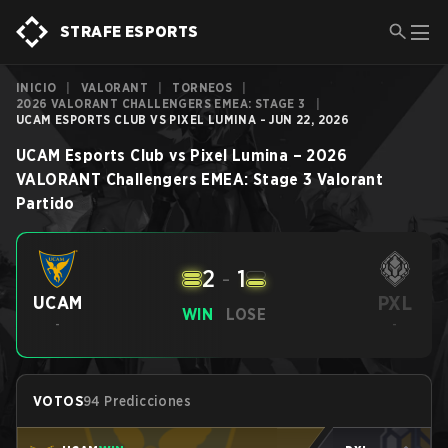
STRAFE ESPORTS
INICIO
|
VALORANT
|
TORNEOS
|
2026 VALORANT CHALLENGERS EMEA: STAGE 3
|
UCAM ESPORTS CLUB VS PIXEL LUMINA - JUN 22, 2026
UCAM Esports Club
vs
Pixel Lumina
–
2026
VALORANT Challengers EMEA: Stage 3
Valorant
Partido
2
-
1
PXL
UCAM
WIN
LOSE
-
-
VOTOS
94 Predicciones