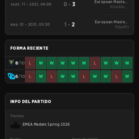
European Masters
0
-
3
sept. 11 - 2021, 04:00
Summer 2021 Main
Knockout -
Quarterfinals
Event
European Masters
1
-
2
may. 01 - 2021, 05:30
Spring 2021 Playoffs
Playoffs
FORMA RECIENTE
8
/10
L
W
W
W
W
W
L
W
W
W
6
/10
L
W
L
W
W
L
W
W
L
W
INFO DEL PARTIDO
Torneo
EMEA Masters Spring 2026