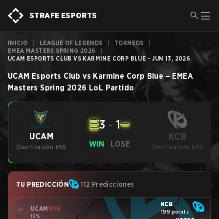
STRAFE ESPORTS
INICIO
|
LEAGUE OF LEGENDS
|
TORNEOS
|
EMEA MASTERS SPRING 2026
|
UCAM ESPORTS CLUB VS KARMINE CORP BLUE - JUN 13, 2026
UCAM Esports Club
vs
Karmine Corp Blue
–
EMEA
Masters Spring 2026
LoL
Partido
3
-
1
KCB
UCAM
WIN
LOSE
Clasificación #65
Clasificación #45
TU PREDICCIÓN
112 Predicciones
KCB
UCAM
WIN
199 points
13%