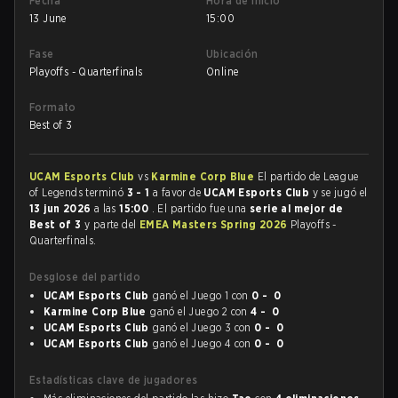
Fecha
Hora de inicio
13 June
15:00
Fase
Ubicación
Playoffs - Quarterfinals
Online
Formato
Best of 3
UCAM Esports Club
vs
Karmine Corp Blue
El partido de League
of Legends terminó
3 - 1
a favor de
UCAM Esports Club
y se jugó el
13 jun 2026
a las
15:00
. El partido fue una
serie al mejor de
Best of 3
y parte del
EMEA Masters Spring 2026
Playoffs -
Quarterfinals.
Desglose del partido
UCAM Esports Club
ganó el Juego 1 con
0 - 0
Karmine Corp Blue
ganó el Juego 2 con
4 - 0
UCAM Esports Club
ganó el Juego 3 con
0 - 0
UCAM Esports Club
ganó el Juego 4 con
0 - 0
Estadísticas clave de jugadores