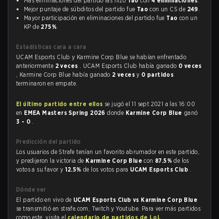
Más eliminaciones del partido las hizo
Tao
con
4 eliminaciones
.
Mejor puntaje de súbditos del partido fue
Tao
con un CS de
249
.
Mayor participación en eliminaciones del partido fue
Tao
con un
KP de
275%
.
Estadísticas cara a cara
UCAM Esports Club y Karmine Corp Blue se habían enfrentado
anteriormente
2 veces
. UCAM Esports Club había ganado
0 veces
, Karmine Corp Blue había ganado
2 veces
y
0 partidos
terminaron en empate.
El último partido entre ellos
se jugó el 11 sept 2021 a las 16:00
en
EMEA Masters Spring 2026
donde
Karmine Corp Blue
ganó
3 - 0
.
Predicción del partido
Los usuarios de Strafe tenían un favorito abrumador en este partido,
y predijeron la victoria de
Karmine Corp Blue
con
87.5%
de los
votos a su favor y
12.5%
de los votos para
UCAM Esports Club
.
Dónde ver
El partido en vivo de
UCAM Esports Club vs Karmine Corp Blue
se transmitió en strafe.com, Twitch y Youtube. Para ver más partidos
como este, visita el
calendario de partidos de LoL
.