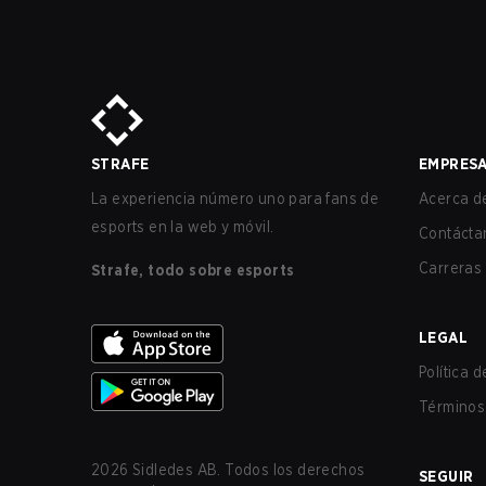
STRAFE
EMPRES
La experiencia número uno para fans de
Acerca de
esports en la web y móvil.
Contácta
Carreras
Strafe, todo sobre esports
LEGAL
Política 
Términos 
2026
Sidledes AB. Todos los derechos
SEGUIR