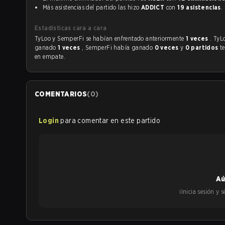
Más asistencias del partido las hizo
ADDICT
con
19 asistencias
.
Estadísticas cara a cara
TyLoo y SemperFi se habían enfrentado anteriormente
1 veces
. TyL
ganado
1 veces
, SemperFi había ganado
0 veces
y
0 partidos
t
en empate.
COMENTARIOS
(
0
)
Login
para comentar en este partido
Aú
¡Inicia sesión y