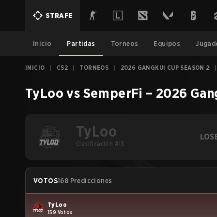
STRAFE
Inicio
Partidas
Torneos
Equipos
Jugad
INICIO
|
CS2
|
TORNEOS
|
2026 GANGKUI CUP SEASON 2
|
TyLoo
vs
SemperFi
–
2026 Gan
TyLoo
LOS
Clasificación #13
VOTOS
168 Predicciones
TyLoo
159 Votos