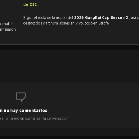
de CS2
.
Sigue el resto de la acción del
2026 GangKui Cup Season 2
, así co
destacados y transmisiones en vivo, todo en Strafe.
oo había
erminaron
n no hay comentarios
 sé el primero en comenzar la conversación!