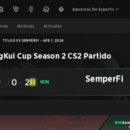
Apuestas De Esports
ores
Noticias
Artículos
TYLOO VS SEMPERFI - APR 1, 2026
gKui Cup Season 2
CS2
Partido
SemperFi
0
-
2
E
WIN
-
WIN
Sem