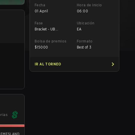
Fecha
Hora de inicio
01 April
06:00
Fase
Ubicación
Bracket - UB
EA
Quarterfinal
Bolsa de premios
Formato
$
15000
Best of 3
IR AL TORNEO
orias
REMESLAND