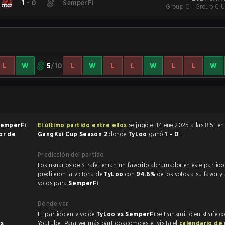
1
-
0
SemperFi
Group C - Group C U
L
W
5
/10
L
W
L
L
W
L
L
W
emperFi
El último partido entre ellos
se jugó el 14 ene 2025 a las 8:51 e
jor de
GangKui Cup Season 2
donde
TyLoo
ganó
1 - 0
.
Predicción del partido
Los usuarios de Strafe tenían un favorito abrumador en este partido, y
predijeron la victoria de
TyLoo
con
94.6%
de los votos a su favor y
votos para
SemperFi
.
Dónde ver
El partido en vivo de
TyLoo vs SemperFi
se transmitió en strafe.c
es
.
Youtube. Para ver más partidos como este, visita el
calendario de