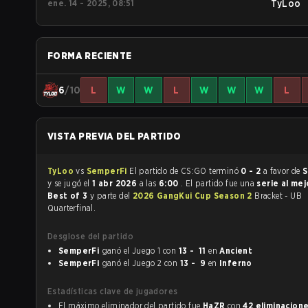
ene. 14 - 2025, 08:51
TyLoo
FORMA RECIENTE
6
/10
L
W
W
L
W
W
W
L
VISTA PREVIA DEL PARTIDO
TyLoo
vs
SemperFi
El partido de CS:GO terminó
0 - 2
a favor de
S
y se jugó el
1 abr 2026
a las
6:00
. El partido fue una
serie al me
Best of 3
y parte del
2026 GangKui Cup Season 2
Bracket - UB
Quarterfinal.
Desglose del partido
SemperFi
ganó el Juego 1 con
13 - 11
en
Ancient
SemperFi
ganó el Juego 2 con
13 - 9
en
Inferno
Estadísticas clave de jugadores
El máximo eliminador del partido fue
HaZR
con
42 eliminacion