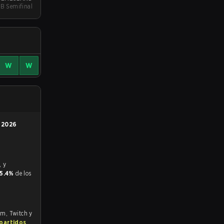
B Semifinal
W
W
n
2026
5.4%
de los
om, Twitch y
 partidos