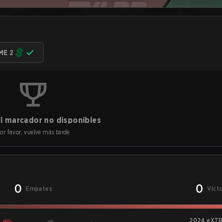
ME 2
l marcador no disponibles
or favor, vuelve más tarde
0
0
Empates
Vict
2024 eXT