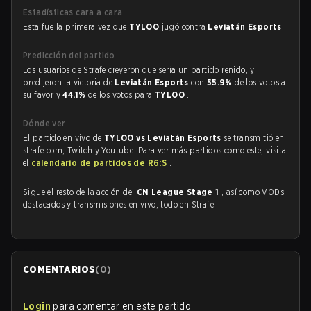
Estadísticas cara a cara
Esta fue la primera vez que
TYLOO
jugó contra
Leviatán Esports
.
Predicción del partido
Los usuarios de Strafe creyeron que sería un partido reñido, y
predijeron la victoria de
Leviatán Esports
con
55.9%
de los votos a
su favor y
44.1%
de los votos para
TYLOO
.
Dónde ver
El partido en vivo de
TYLOO vs Leviatán Esports
se transmitió en
strafe.com, Twitch y Youtube. Para ver más partidos como este, visita
el
calendario de partidos de R6:S
.
Sigue el resto de la acción del
CN League Stage 1
, así como VODs,
destacados y transmisiones en vivo, todo en Strafe.
COMENTARIOS
(
0
)
Login
para comentar en este partido