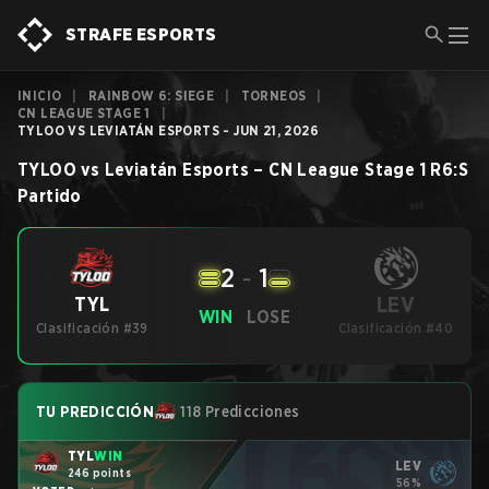
STRAFE ESPORTS
INICIO
|
RAINBOW 6: SIEGE
|
TORNEOS
|
CN LEAGUE STAGE 1
|
TYLOO VS LEVIATÁN ESPORTS - JUN 21, 2026
TYLOO
vs
Leviatán Esports
–
CN League Stage 1
R6:S
Partido
2
-
1
LEV
TYL
WIN
LOSE
Clasificación #39
Clasificación #40
TU PREDICCIÓN
118 Predicciones
TYL
WIN
LEV
246 points
56%