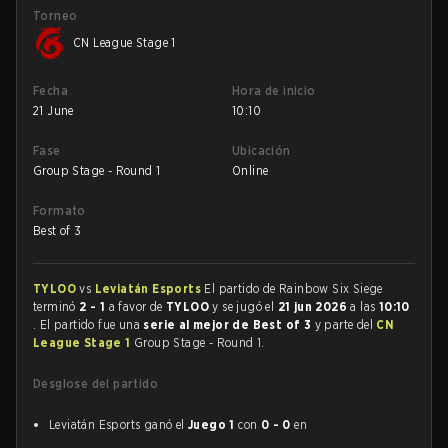
Torneo
CN League Stage 1
Fecha
Hora de inicio
21 June
10:10
Fase
Ubicación
Group Stage - Round 1
Online
Formato
Best of 3
TYLOO
vs
Leviatán Esports
El partido de Rainbow Six Siege
terminó
2 - 1
a favor de
TYLOO
y se jugó el
21 jun 2026
a las
10:10
. El partido fue una
serie al mejor de Best of 3
y parte del
CN
League Stage 1
Group Stage - Round 1.
Desglose del partido
Leviatán Esports ganó el
Juego 1
con
0 - 0
en