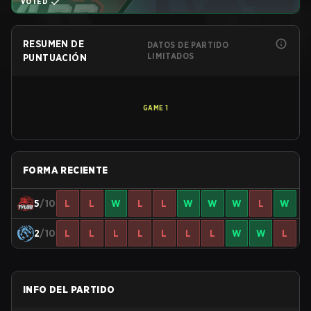
VOTED
RESUMEN DE
DATOS DE PARTIDO
LIMITADOS
PUNTUACIÓN
GAME
1
FORMA RECIENTE
5
/10
L
L
W
L
L
W
W
W
L
W
2
/10
L
L
L
L
L
L
L
W
W
L
INFO DEL PARTIDO