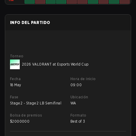
INFO DEL PARTIDO
Torneo
2026 VALORANT at Esports World Cup
Fecha
Hora de inicio
18 May
09:00
Fase
Ubicación
Stage 2 - Stage 2 LB Semifinal
WA
Bolsa de premios
Formato
$
2000000
Best of 3