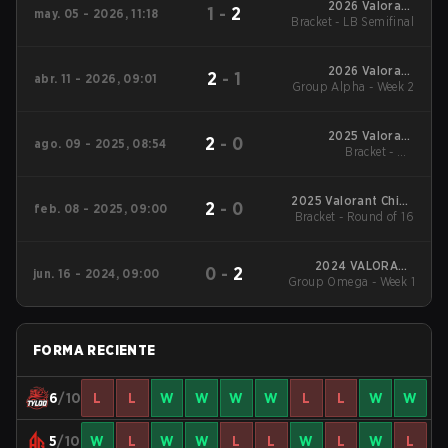
2026 Valorant
1
-
2
may. 05 - 2026, 11:18
Bracket - LB Semifinal
Champions Tour:
China Stage 1
2026 Valorant
2
-
1
abr. 11 - 2026, 09:01
Group Alpha - Week 2
Champions Tour:
China Stage 1
2025 Valorant
2
-
0
ago. 09 - 2025, 08:54
Champions Tour:
Bracket - UB
China Stage 2
Quarterfinal
2025 Valorant China
2
-
0
feb. 08 - 2025, 09:00
Evolution Series Act-1
Bracket - Round of 16
2024 VALORANT
0
-
2
jun. 16 - 2024, 09:00
Champions Tour:China
Group Omega - Week 1
Stage 2
FORMA RECIENTE
6
/10
L
L
W
W
W
W
L
L
W
W
5
/10
W
L
W
W
L
L
W
L
W
L