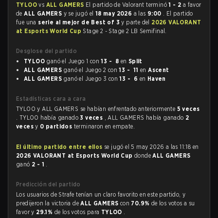
TYLOO
vs
ALL GAMERS
El partido de Valorant terminó
1 - 2
a favor
de
ALL GAMERS
y se jugó el
18 may 2026
a las
9:00
. El partido
fue una
serie al mejor de Best of 3
y parte del
2026 VALORANT
at Esports World Cup
Stage 2 - Stage 2 LB Semifinal.
Desglose del partido
TYLOO
ganó el Juego 1 con
13 - 8
en
Split
ALL GAMERS
ganó el Juego 2 con
13 - 11
en
Ascent
ALL GAMERS
ganó el Juego 3 con
13 - 6
en
Haven
Estadísticas cara a cara
TYLOO y ALL GAMERS se habían enfrentado anteriormente
5 veces
. TYLOO había ganado
3 veces
, ALL GAMERS había ganado
2
veces
y
0 partidos
terminaron en empate.
El último partido entre ellos
se jugó el 5 may 2026 a las 11:18 en
2026 VALORANT at Esports World Cup
donde
ALL GAMERS
ganó
2 - 1
.
Predicción del partido
Los usuarios de Strafe tenían un claro favorito en este partido, y
predijeron la victoria de
ALL GAMERS
con
70.9%
de los votos a su
favor y
29.1%
de los votos para
TYLOO
.