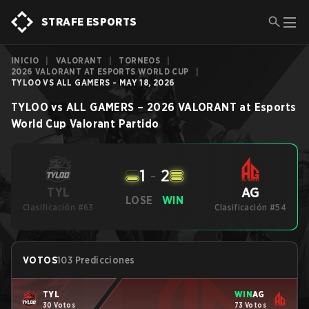
STRAFE ESPORTS
INICIO
|
VALORANT
|
TORNEOS
|
2026 VALORANT AT ESPORTS WORLD CUP
|
TYLOO VS ALL GAMERS - MAY 18, 2026
TYLOO
vs
ALL GAMERS
–
2026 VALORANT at Esports
World Cup
Valorant
Partido
1
-
2
AG
TYL
LOSE
WIN
Clasificación #63
Clasificación #54
VOTOS
103 Predicciones
TYL
WIN
AG
30 Votos
73 Votos