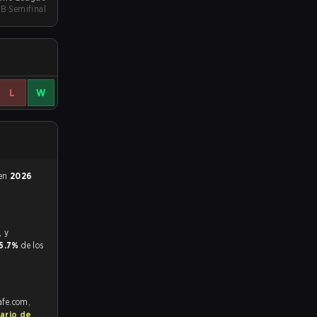
B Semifinal
L
W
 en
2026
5.7%
de los
afe.com,
ario de