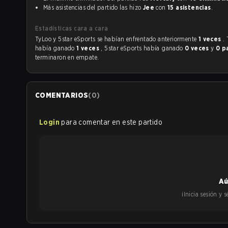
Más asistencias del partido las hizo
Jee
con
15 asistencias
.
Estadísticas cara a cara
TyLoo y 5star eSports se habían enfrentado anteriormente
1 veces
.
había ganado
1 veces
, 5star eSports había ganado
0 veces
y
0 p
terminaron en empate.
COMENTARIOS
(
0
)
Login
para comentar en este partido
Aú
¡Inicia sesión y