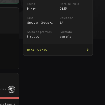
Fecha
Hora de inicio
14 May
08:15
Fase
Ubicación
Group A - Group A
EA
LB Cons. Final
Bolsa de premios
Formato
$
150000
Best of 3
IR AL TORNEO
orias
ons League