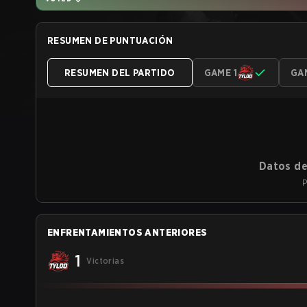
RESUMEN DE PUNTUACIÓN
RESUMEN DEL PARTIDO
GAME 1
GA
Datos de
P
ENFRENTAMIENTOS ANTERIORES
1
Victorias