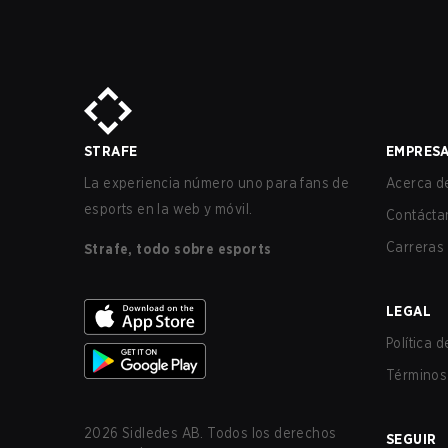
STRAFE
EMPRES
La experiencia número uno para fans de
Acerca de
esports en la web y móvil.
Contácta
Carreras
Strafe, todo sobre esports
LEGAL
Política 
Términos 
2026
Sidledes AB. Todos los derechos
SEGUIR