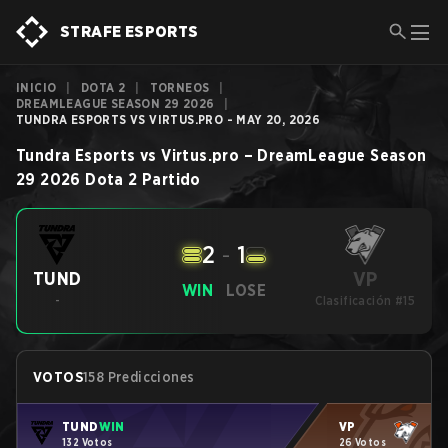
STRAFE ESPORTS
INICIO
|
DOTA 2
|
TORNEOS
|
DREAMLEAGUE SEASON 29 2026
|
TUNDRA ESPORTS VS VIRTUS.PRO - MAY 20, 2026
Tundra Esports
vs
Virtus.pro
–
DreamLeague Season
29 2026
Dota 2
Partido
2
-
1
VP
TUND
WIN
LOSE
-
Clasificación #15
VOTOS
158 Predicciones
TUND
WIN
VP
132 Votos
26 Votos