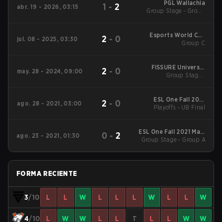
PGL Wallachia
1
-
2
abr. 19 - 2026, 03:15
Group Stage - Group
Stage
Esports World Cup
2
-
0
jul. 08 - 2025, 03:30
2025 Dota2
Group C
FISSURE Universe:
2
-
0
may. 28 - 2024, 09:00
Group Stage -
Episode 2
Elimination Match
ESL One Fall 2021
2
-
0
ago. 28 - 2021, 03:00
Playoffs - UB Final
Main Event
ESL One Fall 2021 Main
0
-
2
ago. 23 - 2021, 01:30
Group Stage - Group A
Event
FORMA RECIENTE
3
/10
L
L
W
L
L
L
W
L
L
W
4
/10
L
W
W
L
L
T
L
L
W
W