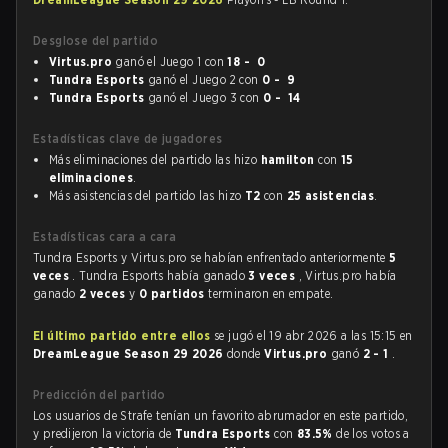
Desglose del partido
Virtus.pro
ganó el Juego 1 con
18 - 0
Tundra Esports
ganó el Juego 2 con
0 - 9
Tundra Esports
ganó el Juego 3 con
0 - 14
Estadísticas clave de jugadores
Más eliminaciones del partido las hizo
hamilton
con
15
eliminaciones
.
Más asistencias del partido las hizo
T2
con
25 asistencias
.
Estadísticas cara a cara
Tundra Esports y Virtus.pro se habían enfrentado anteriormente
5
veces
. Tundra Esports había ganado
3 veces
, Virtus.pro había
ganado
2 veces
y
0 partidos
terminaron en empate.
El último partido entre ellos
se jugó el 19 abr 2026 a las 15:15 en
DreamLeague Season 29 2026
donde
Virtus.pro
ganó
2 - 1
.
Predicción del partido
Los usuarios de Strafe tenían un favorito abrumador en este partido,
y predijeron la victoria de
Tundra Esports
con
83.5%
de los votos a