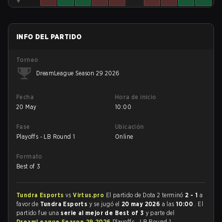
INFO DEL PARTIDO
Torneo
DreamLeague Season 29 2026
Fecha
Hora de inicio
20 May
10:00
Fase
Ubicación
Playoffs - LB Round 1
Online
Formato
Best of 3
Tundra Esports
vs
Virtus.pro
El partido de Dota 2 terminó
2 - 1
a
favor de
Tundra Esports
y se jugó el
20 may 2026
a las
10:00
. El
partido fue una
serie al mejor de Best of 3
y parte del
DreamLeague Season 29 2026
Playoffs - LB Round 1.