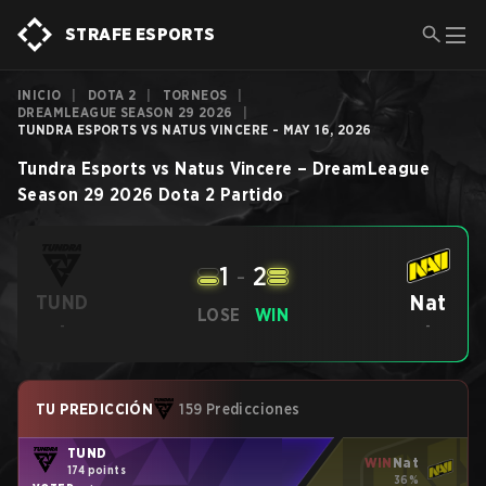
STRAFE ESPORTS
INICIO
|
DOTA 2
|
TORNEOS
|
DREAMLEAGUE SEASON 29 2026
|
TUNDRA ESPORTS VS NATUS VINCERE - MAY 16, 2026
Tundra Esports
vs
Natus Vincere
–
DreamLeague
Season 29 2026
Dota 2
Partido
1
-
2
Nat
TUND
LOSE
WIN
-
-
TU PREDICCIÓN
159 Predicciones
TUND
WIN
Nat
174 points
36%