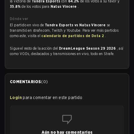
la victoria de
Tundra Esports
con
64.2%
de los votos a su favor y
35.8%
de los votos para
Natus Vincere
.
Dónde ver
El partido en vivo de
Tundra Esports vs Natus Vincere
se
transmitió en strafe.com, Twitch y Youtube. Para ver más partidos
como este, visita el
calendario de partidos de Dota 2
.
Sigue el resto de la acción del
DreamLeague Season 29 2026
, así
como VODs, destacados y transmisiones en vivo, todo en Strafe.
COMENTARIOS
(
0
)
Login
para comentar en este partido
Aún no hay comentarios