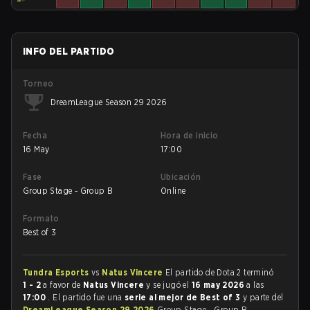
INFO DEL PARTIDO
Torneo
DreamLeague Season 29 2026
Fecha
Hora de inicio
16 May
17:00
Fase
Ubicación
Group Stage - Group B
Online
Formato
Best of 3
Tundra Esports
vs
Natus Vincere
El partido de Dota 2 terminó
1 - 2
a favor de
Natus Vincere
y se jugó el
16 may 2026
a las
17:00
. El partido fue una
serie al mejor de Best of 3
y parte del
DreamLeague Season 29 2026
Group Stage - Group B.