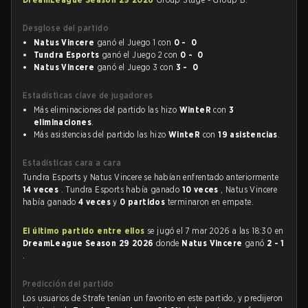
Desglose del partido
Natus Vincere
ganó el Juego 1 con
0 - 0
Tundra Esports
ganó el Juego 2 con
0 - 0
Natus Vincere
ganó el Juego 3 con
3 - 0
Estadísticas clave de jugadores
Más eliminaciones del partido las hizo
WinteR
con
3
eliminaciones
.
Más asistencias del partido las hizo
WinteR
con
19 asistencias
.
Estadísticas cara a cara
Tundra Esports y Natus Vincere se habían enfrentado anteriormente
14 veces
. Tundra Esports había ganado
10 veces
, Natus Vincere
había ganado
4 veces
y
0 partidos
terminaron en empate.
El último partido entre ellos
se jugó el 7 mar 2026 a las 18:30 en
DreamLeague Season 29 2026
donde
Natus Vincere
ganó
2 - 1
.
Predicción del partido
Los usuarios de Strafe tenían un favorito en este partido, y predijeron