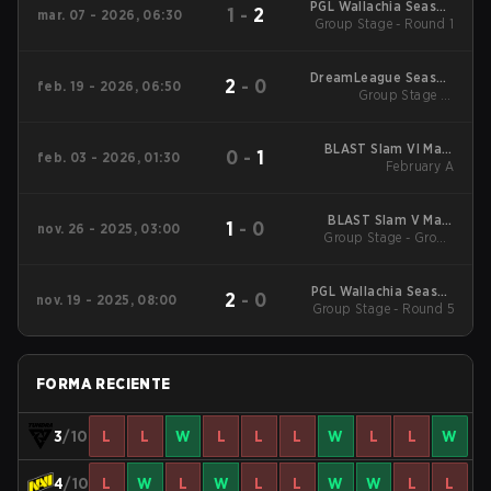
PGL Wallachia Season
1
-
2
mar. 07 - 2026, 06:30
Group Stage - Round 1
7 Main Tournament
DreamLeague Season
2
-
0
feb. 19 - 2026, 06:50
Group Stage 1 -
28
February 19
BLAST Slam VI Main
0
-
1
feb. 03 - 2026, 01:30
Tournament
February A
BLAST Slam V Main
1
-
0
nov. 26 - 2025, 03:00
Group Stage - Group
Event
Stage
PGL Wallachia Season
2
-
0
nov. 19 - 2025, 08:00
6 Main Tournament
Group Stage - Round 5
FORMA RECIENTE
3
/10
L
L
W
L
L
L
W
L
L
W
4
/10
L
W
L
W
L
L
W
W
L
L