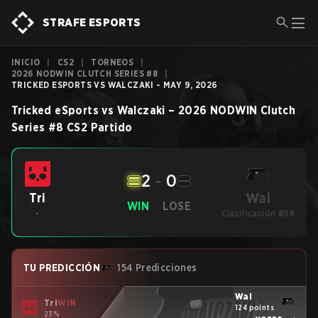
STRAFE ESPORTS
INICIO
|
CS2
|
TORNEOS
|
2026 NODWIN CLUTCH SERIES #8
|
TRICKED ESPORTS VS WALCZAKI - MAY 9, 2026
Tricked eSports
vs
Walczaki
–
2026 NODWIN Clutch
Series #8
CS2
Partido
2
-
0
Wal
Tri
WIN
LOSE
-
Clasificación #58
TU PREDICCIÓN
154 Predicciones
Wal
Tri
WIN
124 points
23%