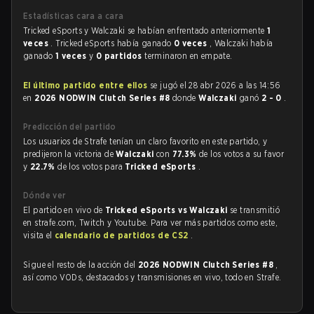
Estadísticas cara a cara
Tricked eSports y Walczaki se habían enfrentado anteriormente
1
veces
. Tricked eSports había ganado
0 veces
, Walczaki había
ganado
1 veces
y
0 partidos
terminaron en empate.
El último partido entre ellos
se jugó el 28 abr 2026 a las 14:56
en
2026 NODWIN Clutch Series #8
donde
Walczaki
ganó
2 - 0
.
Predicción del partido
Los usuarios de Strafe tenían un claro favorito en este partido, y
predijeron la victoria de
Walczaki
con
77.3%
de los votos a su favor
y
22.7%
de los votos para
Tricked eSports
.
Dónde ver
El partido en vivo de
Tricked eSports vs Walczaki
se transmitió
en strafe.com, Twitch y Youtube. Para ver más partidos como este,
visita el
calendario de partidos de CS2
.
Sigue el resto de la acción del
2026 NODWIN Clutch Series #8
,
así como VODs, destacados y transmisiones en vivo, todo en Strafe.