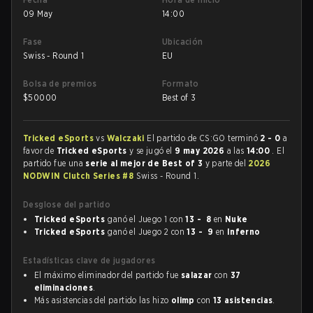
09 May
14:00
Fase
Ubicación
Swiss - Round 1
EU
Bolsa de premios
Formato
$
50000
Best of 3
Tricked eSports
vs
Walczaki
El partido de CS:GO terminó
2 - 0
a
favor de
Tricked eSports
y se jugó el
9 may 2026
a las
14:00
. El
partido fue una
serie al mejor de Best of 3
y parte del
2026
NODWIN Clutch Series #8
Swiss - Round 1.
Desglose del partido
Tricked eSports
ganó el Juego 1 con
13 - 8
en
Nuke
Tricked eSports
ganó el Juego 2 con
13 - 9
en
Inferno
Estadísticas clave de jugadores
El máximo eliminador del partido fue
salazar
con
37
eliminaciones
.
Más asistencias del partido las hizo
olimp
con
13 asistencias
.