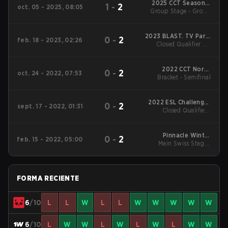
2025 CCT Season 3
1
-
2
oct. 05 - 2025, 08:05
Group Stage - Group
European Series #8
Stage
2023 BLAST. TV Paris
0
-
2
feb. 18 - 2023, 02:26
Major 2023: European
Closed Qualifier A -
Round 4
RMR A
2022 CCT North
0
-
2
oct. 24 - 2022, 07:53
Bracket - Semifinal
Europe Series #1
2022 ESL Challenger
0
-
2
sept. 17 - 2022, 01:31
Closed Qualifier -
at DreamHack
Closed Qualifier LB
Rotterdam
Semifinal
Pinnacle Winter
0
-
2
feb. 15 - 2022, 05:00
Main Swiss Stage -
Series #2
High
FORMA RECIENTE
6
/10
L
L
W
L
L
W
W
W
W
W
6
/10
L
W
W
L
W
L
W
L
W
W