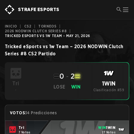
STRAFE ESPORTS
INICIO
|
CS2
|
TORNEOS
|
2026 NODWIN CLUTCH SERIES #8
|
TRICKED ESPORTS VS 1W TEAM - MAY 21, 2026
Tricked eSports
vs
1w Team
–
2026 NODWIN Clutch
Series #8
CS2
Partido
0
-
2
1WIN
Tri
LOSE
WIN
-
Clasificación #59
VOTOS
34 Predicciones
Tri
WIN
1WIN
7 Votos
27 Votos