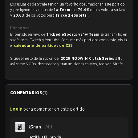
Los usuarios de Strafe tenían un favorito abrumador en este partido,
y predijeron la victoria de
1w Team
con
79.4%
de los votos a su favor
y
20.6%
de los votos para
Tricked eSports
.
Dónde ver
El partido en vivo de
Tricked eSports vs 1w Team
se transmitió en
strafe.com, Twitch y Youtube. Para ver más partidos como este, visita
el
calendario de partidos de CS2
.
Sigue el resto de la acción del
2026 NODWIN Clutch Series #8
,
así como VODs, destacados y transmisiones en vivo, todo en Strafe.
COMENTARIOS
(
1
)
Login
para comentar en este partido
k3nan
74d
lattikk still pro 💚