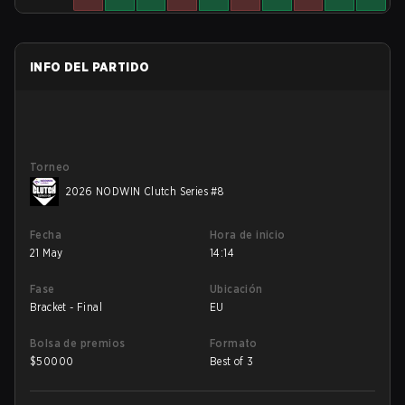
INFO DEL PARTIDO
Torneo
2026 NODWIN Clutch Series #8
Fecha
Hora de inicio
21 May
14:14
Fase
Ubicación
Bracket - Final
EU
Bolsa de premios
Formato
$
50000
Best of 3