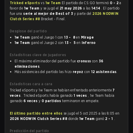
Tricked eSports
vs
1w Team
El partido de CS:GO terminó
0 - 2
a
favor de
1w Team
y se jugó el
21 may 2026
a las
14:14
. El partido
fue una
serie al mejor de Best of 3
y parte del
2026 NODWIN
Clutch Series #8
Bracket - Final.
Desglose del partido
1w Team
ganó el Juego 1 con
13 - 8
en
Mirage
1w Team
ganó el Juego 2 con
13 - 5
en
Inferno
Estadísticas clave de jugadores
El máximo eliminador del partido fue
cronuss
con
36
eliminaciones
.
Más asistencias del partido las hizo
reyoz
con
12 asistencias
.
Estadísticas cara a cara
Tricked eSports y 1w Team se habían enfrentado anteriormente
7
veces
. Tricked eSports había ganado
1 veces
, 1w Team había
ganado
6 veces
y
0 partidos
terminaron en empate.
El último partido entre ellos
se jugó el 5 oct 2025 a las 8:05 en
2026 NODWIN Clutch Series #8
donde
1w Team
ganó
2 - 1
.
Predicción del partido