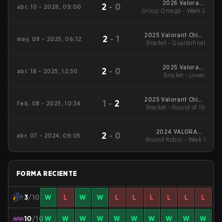
2026 Valorant
2
-
0
abr. 10 - 2026, 09:00
Group Omega - Week 2
Champions Tour:
China Stage 1
2025 Valorant China
2
-
1
may. 09 - 2025, 06:12
Evolution Series Act-
Bracket - Quarterfinal
2
2025 Valorant
2
-
0
abr. 18 - 2025, 12:50
Champions Tour:
Bracket - Lower
China Stage 1
2025 Valorant China
1
-
2
feb. 08 - 2025, 10:34
Evolution Series Act-1
Bracket - Round of 16
2024 VALORANT
2
-
0
abr. 07 - 2024, 09:05
Champions Tour:China
Round Robin - Week 1
Stage 1
FORMA RECIENTE
3
/10
W
L
W
W
L
L
L
L
L
L
10
/10
W
W
W
W
W
W
W
W
W
W