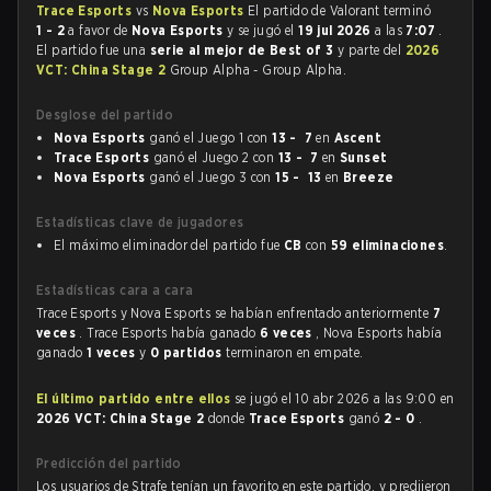
Trace Esports
vs
Nova Esports
El partido de Valorant terminó
1 - 2
a favor de
Nova Esports
y se jugó el
19 jul 2026
a las
7:07
.
El partido fue una
serie al mejor de Best of 3
y parte del
2026
VCT: China Stage 2
Group Alpha - Group Alpha.
Desglose del partido
Nova Esports
ganó el Juego 1 con
13 - 7
en
Ascent
Trace Esports
ganó el Juego 2 con
13 - 7
en
Sunset
Nova Esports
ganó el Juego 3 con
15 - 13
en
Breeze
Estadísticas clave de jugadores
El máximo eliminador del partido fue
CB
con
59 eliminaciones
.
Estadísticas cara a cara
Trace Esports y Nova Esports se habían enfrentado anteriormente
7
veces
. Trace Esports había ganado
6 veces
, Nova Esports había
ganado
1 veces
y
0 partidos
terminaron en empate.
El último partido entre ellos
se jugó el 10 abr 2026 a las 9:00 en
2026 VCT: China Stage 2
donde
Trace Esports
ganó
2 - 0
.
Predicción del partido
Los usuarios de Strafe tenían un favorito en este partido, y predijeron