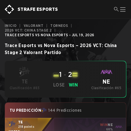
STRAFE ESPORTS
INICIO
|
VALORANT
|
TORNEOS
|
2026 VCT: CHINA STAGE 2
|
TRACE ESPORTS VS NOVA ESPORTS - JUL 19, 2026
Trace Esports
vs
Nova Esports
–
2026 VCT: China
Stage 2
Valorant
Partido
1
-
2
NE
TE
LOSE
WIN
Clasificación #83
Clasificación #65
TU PREDICCIÓN
144 Predicciones
TE
WIN
NE
218 points
68%