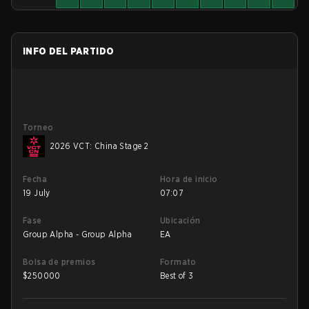
INFO DEL PARTIDO
Torneo
2026 VCT: China Stage 2
Fecha
Hora de inicio
19 July
07:07
Fase
Ubicación
Group Alpha - Group Alpha
EA
Bolsa de premios
Formato
$
250000
Best of 3