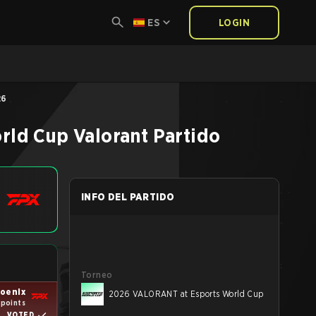
ES
LOGIN
26
rld Cup
Valorant
Partido
INFO DEL PARTIDO
Torneo
oenix
2026 VALORANT at Esports World Cup
 points
VOTED