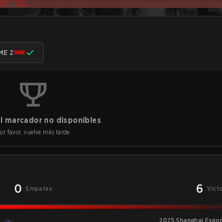
ME 2
l marcador no disponibles
or favor, vuelve más tarde
0
6
Empates
Vict
2025 Shanghai Espor