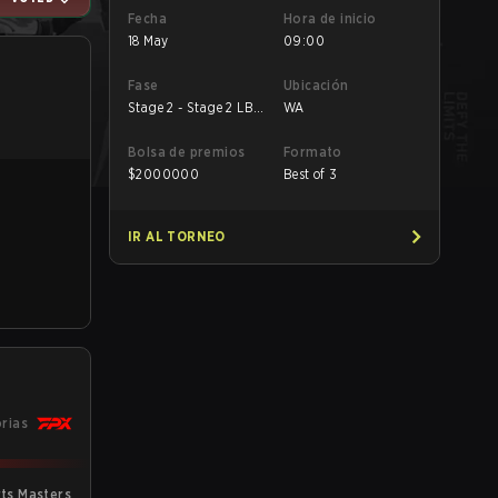
Fecha
Hora de inicio
18 May
09:00
Fase
Ubicación
Stage 2 - Stage 2 LB
WA
Semifinal
Bolsa de premios
Formato
$
2000000
Best of 3
IR AL TORNEO
orias
ts Masters