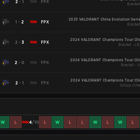
2
-
1
FPX
Bracket
2025 VALORANT China Evolution Serie
1
-
2
FPX
Bracket
2024 VALORANT Champions Tour:Chi
2
-
3
FPX
Bracket - LB
2024 VALORANT Champions Tour:Chi
2
-
0
FPX
Bracket - 
2024 VALORANT Champions Tour:Chi
2
-
1
FPX
Group Ome
W
L
4
/10
L
W
L
L
W
L
W
L