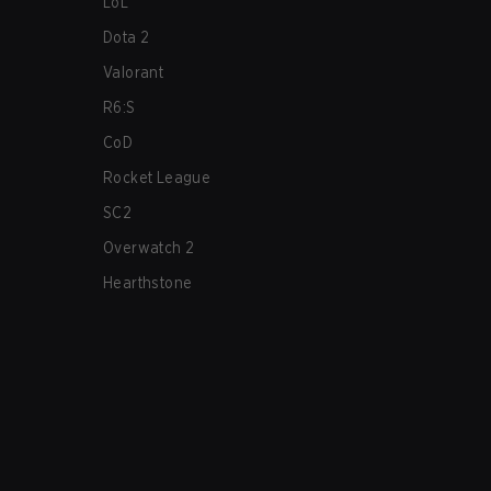
LoL
Dota 2
Valorant
R6:S
CoD
Rocket League
SC2
Overwatch 2
Hearthstone