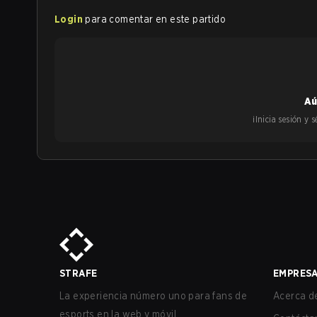
Login
para comentar en este partido
Aú
¡Inicia sesión y
STRAFE
EMPRES
La experiencia número uno para fans de
Acerca de
esports en la web y móvil.