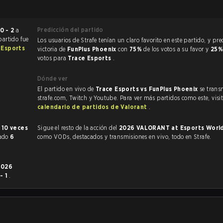
Predicción del partido
0 - 2
a
 partido fue
Los usuarios de Strafe tenían un claro favorito en este partido, y predijeron la
 Esports
victoria de
FunPlus Phoenix
con
75%
de los votos a su favor y
25
votos para
Trace Esports
.
Dónde ver
El partido en vivo de
Trace Esports vs FunPlus Phoenix
se trans
strafe.com, Twitch y Youtube. Para ver más partidos como este, visit
calendario de partidos de Valorant
.
te
10 veces
Sigue el resto de la acción del
2026 VALORANT at Esports Worl
nado
6
como VODs, destacados y transmisiones en vivo, todo en Strafe.
2026
 - 1
.