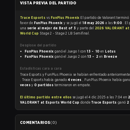
VISTA PREVIA DEL PARTIDO
Trace Esports
vs
FunPlus Phoenix
El partido de Valorant terminó
favor de
FunPlus Phoenix
y se jugó el
18 may 2026
a las
9:00
. El
una
serie al mejor de Best of 3
y parte del
2026 VALORANT at
World Cup
Stage 2 - Stage 2 LB Semifinal.
Desglose del partido
FunPlus Phoenix
ganó el Juego 1 con
13 - 10
en
Lotus
FunPlus Phoenix
ganó el Juego 2 con
13 - 2
en
Breeze
Estadísticas cara a cara
Trace Esports y FunPlus Phoenix se habían enfrentado anteriormen
. Trace Esports había ganado
4 veces
, FunPlus Phoenix había ga
veces
y
0 partidos
terminaron en empate.
El último partido entre ellos
se jugó el 4 dic 2025 a las 7:04 en
VALORANT at Esports World Cup
donde
Trace Esports
ganó
2
COMENTARIOS
(
0
)