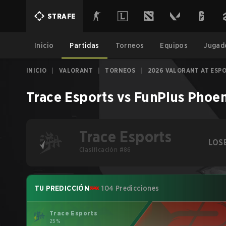
STRAFE
Inicio
Partidas
Torneos
Equipos
Jugad
INICIO
|
VALORANT
|
TORNEOS
|
2026 VALORANT AT ESP
Trace Esports
vs
FunPlus Phoen
Trace Esports
LOS
Clasificación #86
TU PREDICCIÓN
104 Predicciones
Trace Esports
25%