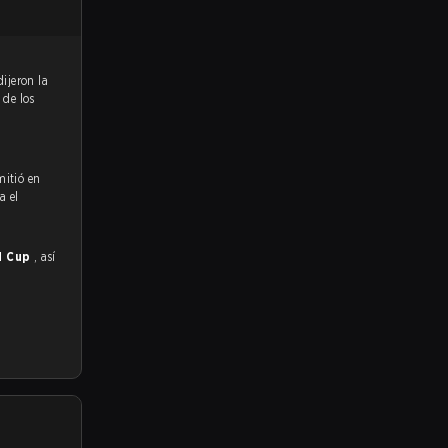
%
de los
mitió en
a el
d Cup
, así