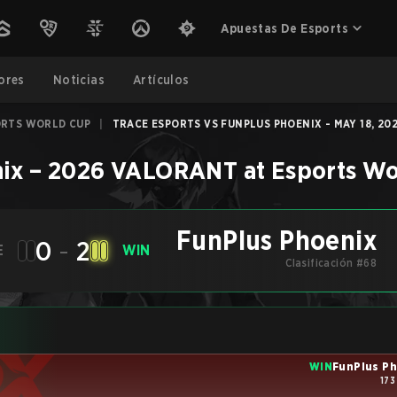
Apuestas De Esports
ores
Noticias
Artículos
ORTS WORLD CUP
|
TRACE ESPORTS VS FUNPLUS PHOENIX - MAY 18, 20
ix
–
2026 VALORANT at Esports Wo
FunPlus Phoenix
0
-
2
E
WIN
Clasificación #68
WIN
FunPlus Ph
173