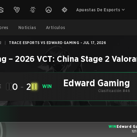
Apuestas De Esports
ores
Noticias
Artículos
2
|
TRACE ESPORTS VS EDWARD GAMING - JUL 17, 2026
ng
–
2026 VCT: China Stage 2
Valora
Edward Gaming
0
-
2
E
WIN
Clasificación #46
WIN
Edward G
121