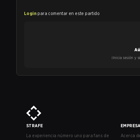
Login
para comentar en este partido
Aú
¡Inicia sesión y
STRAFE
EMPRES
La experiencia número uno para fans de
Acerca de