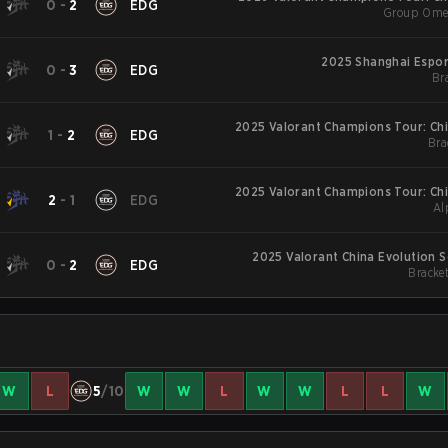
0
-
2
EDG
Group Omeg
2025 Shanghai Espor
0
-
3
EDG
Br
2025 Valorant Champions Tour: Chi
1
-
2
EDG
Bra
2025 Valorant Champions Tour: Chi
2
-
1
EDG
Al
2025 Valorant China Evolution S
0
-
2
EDG
Bracket
W
L
5
/10
W
W
L
W
W
L
L
W