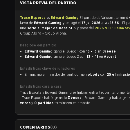
VISTA PREVIA DEL PARTIDO
Trace Esports
vs
Edward Gaming
El partido de Valorant terminó
favor de
Edward Gaming
y se jugó el
17 jul 2026
a las
13:36
. El p
una
serie al mejor de Best of 3
y parte del
2026 VCT: China St
Group Alpha - Group Alpha.
Desglose del partido
Edward Gaming
ganó el Juego 1 con
13 - 3
en
Breeze
Edward Gaming
ganó el Juego 2 con
13 - 11
en
Ascent
Estadísticas clave de jugadores
El máximo eliminador del partido fue
nobody
con
25 eliminaci
Estadísticas cara a cara
Trace Esports y Edward Gaming se habían enfrentado anteriorment
. Trace Esports había ganado
3 veces
, Edward Gaming había gan
veces
y
0 partidos
terminaron en empate.
COMENTARIOS
(
0
)