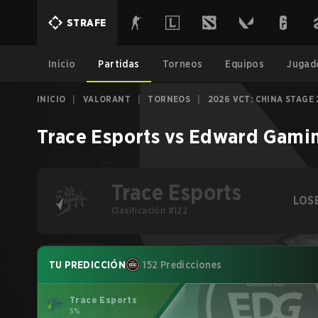
STRAFE
Inicio
Partidas
Torneos
Equipos
Jugad
INICIO
|
VALORANT
|
TORNEOS
|
2026 VCT: CHINA STAGE 
Trace Esports
vs
Edward Gami
Trace Esports
LOS
Clasificación #122
TU PREDICCIÓN
152 Predicciones
Trace Esports
5%