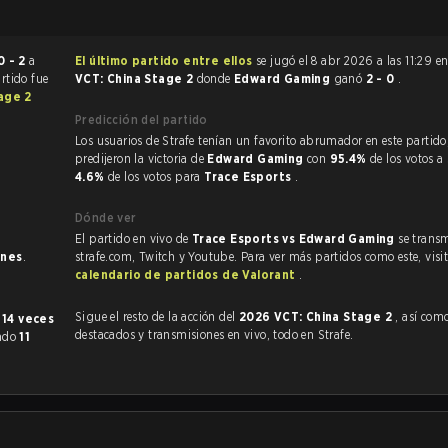
0 - 2
a
El último partido entre ellos
se jugó el 8 abr 2026 a las 11:29 e
artido fue
VCT: China Stage 2
donde
Edward Gaming
ganó
2 - 0
.
age 2
Predicción del partido
Los usuarios de Strafe tenían un favorito abrumador en este partido, y
predijeron la victoria de
Edward Gaming
con
95.4%
de los votos a
4.6%
de los votos para
Trace Esports
.
Dónde ver
El partido en vivo de
Trace Esports vs Edward Gaming
se transm
ones
.
strafe.com, Twitch y Youtube. Para ver más partidos como este, visit
calendario de partidos de Valorant
.
Sigue el resto de la acción del
2026 VCT: China Stage 2
, así como VOD
e
14 veces
destacados y transmisiones en vivo, todo en Strafe.
ado
11