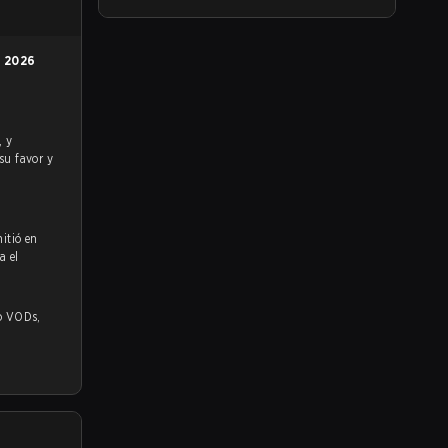
n
2026
 su favor y
itió en
a el
s,