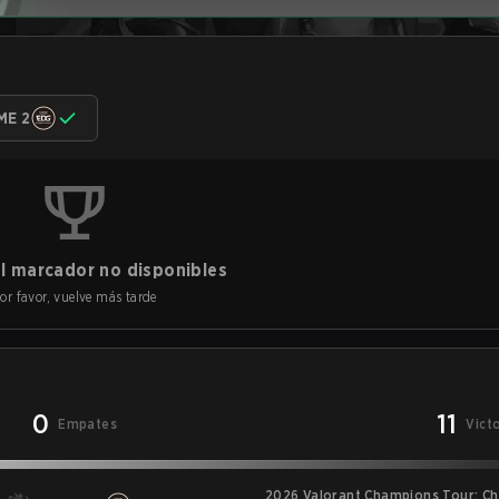
ME 2
l marcador no disponibles
or favor, vuelve más tarde
0
11
Empates
Vict
2026 Valorant Champions Tour: Ch