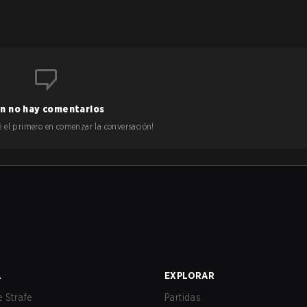
n no hay comentarios
 sé el primero en comenzar la conversación!
A
EXPLORAR
 Strafe
Partidas