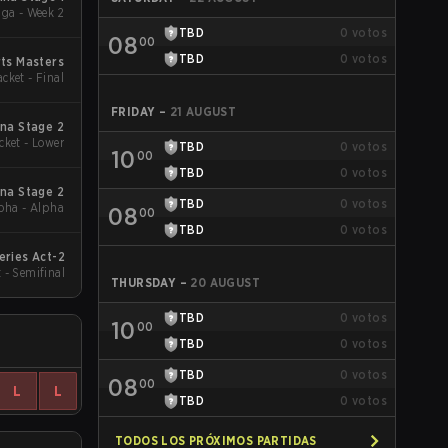
a - Week 2
TBD
0
votos
08
00
TBD
0
votos
ts Masters
acket - Final
FRIDAY
–
21 AUGUST
na Stage 2
cket - Lower
TBD
0
votos
10
00
TBD
0
votos
na Stage 2
TBD
0
votos
pha - Alpha
08
00
TBD
0
votos
eries Act-2
 - Semifinal
THURSDAY
–
20 AUGUST
TBD
0
votos
10
00
TBD
0
votos
TBD
0
votos
08
00
L
L
TBD
0
votos
TODOS LOS PRÓXIMOS PARTIDAS