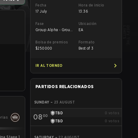
Fecha
Hora de inicio
17 July
13:36
Fase
Ubicación
Group Alpha - Group
EA
Alpha
Bolsa de premios
Formato
$
250000
Best of 3
IR AL TORNEO
PARTIDOS RELACIONADOS
SUNDAY
–
23 AUGUST
TBD
0
votos
08
00
orias
TBD
0
votos
ina Stage 1
SATURDAY
–
22 AUGUST