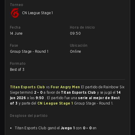
Torneo
CN League Stage 1
Fecha
Hora de inicio
14 June
09:50
Fase
Ubicación
Group Stage - Round 1
Online
Formato
Best of 3
Titan Esports Club
vs
Four Angry Men
El partido de Rainbow Six
Siege terminó
2 - 0
a favor de
Titan Esports Club
y se jugó el
14
jun 2026
a las
9:50
. El partido fue una
serie al mejor de Best
of 3
y parte del
CN League Stage 1
Group Stage - Round 1.
Desglose del partido
Titan Esports Club ganó el
Juego 1
con
0 - 0
en