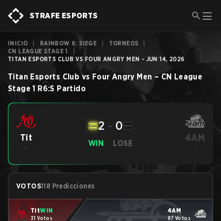
STRAFE ESPORTS
INICIO
|
RAINBOW 6: SIEGE
|
TORNEOS
|
CN LEAGUE STAGE 1
|
TITAN ESPORTS CLUB VS FOUR ANGRY MEN - JUN 14, 2026
Titan Esports Club
vs
Four Angry Men
–
CN League
Stage 1
R6:S
Partido
2
-
0
4AM
Tit
WIN
LOSE
-
-
VOTOS
118 Predicciones
Tit
WIN
4AM
31 Votos
87 Votos