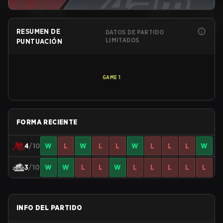
RESUMEN DE
DATOS DE PARTIDO
LIMITADOS
PUNTUACIÓN
GAME
1
FORMA RECIENTE
4
/10
W
L
W
L
L
W
L
L
L
W
3
/10
W
W
L
L
W
L
L
L
L
L
INFO DEL PARTIDO