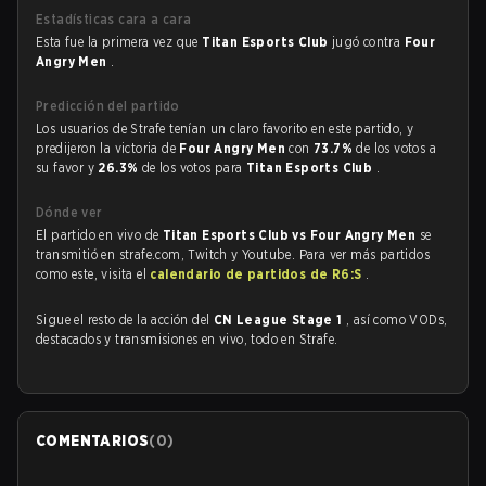
Estadísticas cara a cara
Esta fue la primera vez que
Titan Esports Club
jugó contra
Four
Angry Men
.
Predicción del partido
Los usuarios de Strafe tenían un claro favorito en este partido, y
predijeron la victoria de
Four Angry Men
con
73.7%
de los votos a
su favor y
26.3%
de los votos para
Titan Esports Club
.
Dónde ver
El partido en vivo de
Titan Esports Club vs Four Angry Men
se
transmitió en strafe.com, Twitch y Youtube. Para ver más partidos
como este, visita el
calendario de partidos de R6:S
.
Sigue el resto de la acción del
CN League Stage 1
, así como VODs,
destacados y transmisiones en vivo, todo en Strafe.
COMENTARIOS
(
0
)