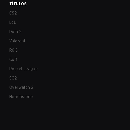
TÍTULOS
CS2
LoL
Dota 2
Valorant
R6:S
CoD
Rocket League
SC2
Overwatch 2
Hearthstone