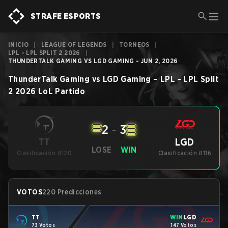
STRAFE ESPORTS
INICIO
|
LEAGUE OF LEGENDS
|
TORNEOS
|
LPL - LPL SPLIT 2 2026
|
THUNDERTALK GAMING VS LGD GAMING - JUN 2, 2026
ThunderTalk Gaming
vs
LGD Gaming
–
LPL - LPL Split
2 2026
LoL
Partido
2
-
3
LGD
TT
LOSE
WIN
Clasificación #120
Clasificación #116
VOTOS
220 Predicciones
TT
WIN
LGD
73 Votos
147 Votos