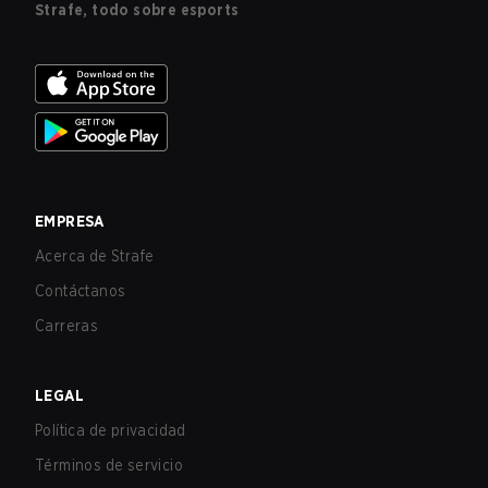
Strafe, todo sobre esports
EMPRESA
Acerca de Strafe
Contáctanos
Carreras
LEGAL
Política de privacidad
Términos de servicio