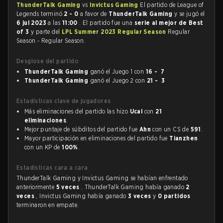
ThunderTalk Gaming
vs
Invictus Gaming
El partido de League of
Legends terminó
2 - 0
a favor de
ThunderTalk Gaming
y se jugó el
6 jul 2023
a las
11:00
. El partido fue una
serie al mejor de Best
of 3
y parte del
LPL Summer 2023 Regular Season
Regular
Season - Regular Season.
Desglose del partido
ThunderTalk Gaming
ganó el Juego 1 con
16 - 7
ThunderTalk Gaming
ganó el Juego 2 con
21 - 3
Estadísticas clave de jugadores
Más eliminaciones del partido las hizo
Ucal
con
21
eliminaciones
.
Mejor puntaje de súbditos del partido fue
Ahn
con un CS de
591
.
Mayor participación en eliminaciones del partido fue
Tianzhen
con un KP de
100%
.
Estadísticas cara a cara
ThunderTalk Gaming y Invictus Gaming se habían enfrentado
anteriormente
5 veces
. ThunderTalk Gaming había ganado
2
veces
, Invictus Gaming había ganado
3 veces
y
0 partidos
terminaron en empate.