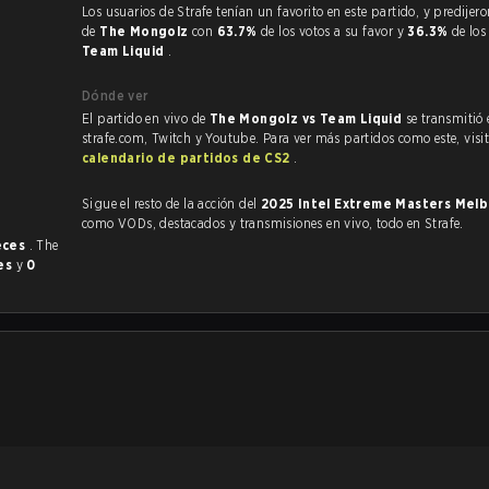
Los usuarios de Strafe tenían un favorito en este partido, y predijeron la victoria
de
The Mongolz
con
63.7%
de los votos a su favor y
36.3%
de los
Team Liquid
.
Dónde ver
El partido en vivo de
The Mongolz vs Team Liquid
se transmitió
strafe.com, Twitch y Youtube. Para ver más partidos como este, visit
.
calendario de partidos de CS2
.
Sigue el resto de la acción del
2025 Intel Extreme Masters Mel
como VODs, destacados y transmisiones en vivo, todo en Strafe.
eces
. The
es
y
0