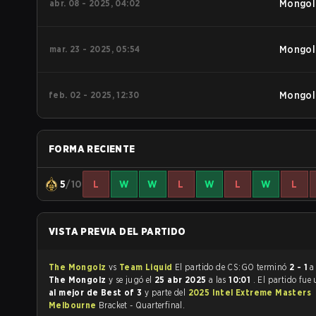
abr. 08 - 2025, 04:02
Mongol
mar. 23 - 2025, 05:54
Mongol
feb. 02 - 2025, 12:30
Mongol
FORMA RECIENTE
5
/10
L
W
W
L
W
L
W
L
VISTA PREVIA DEL PARTIDO
The Mongolz
vs
Team Liquid
El partido de CS:GO terminó
2 - 1
a
The Mongolz
y se jugó el
25 abr 2025
a las
10:01
. El partido fue
al mejor de Best of 3
y parte del
2025 Intel Extreme Masters
Melbourne
Bracket - Quarterfinal.