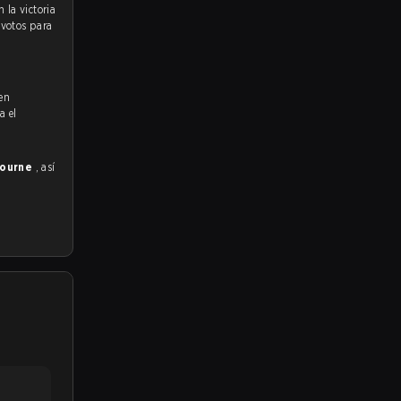
 votos para
 en
a el
bourne
, así