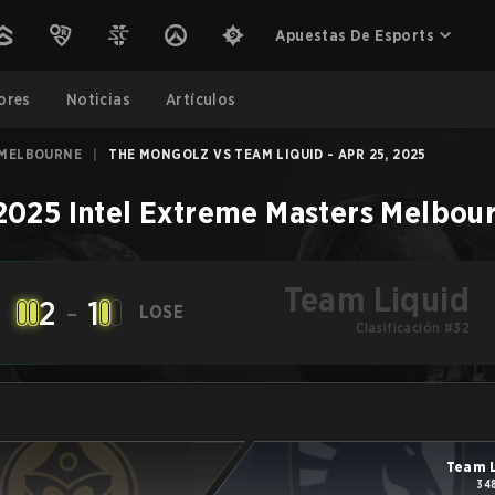
Apuestas De Esports
ores
Noticias
Artículos
 MELBOURNE
|
THE MONGOLZ VS TEAM LIQUID - APR 25, 2025
2025 Intel Extreme Masters Melbou
Team Liquid
2
-
1
LOSE
Clasificación #32
Team L
34