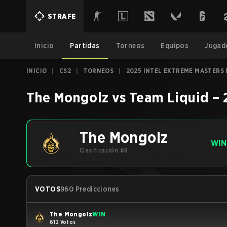
STRAFE
Inicio
Partidas
Torneos
Equipos
Jugad
INICIO
|
CS2
|
TORNEOS
|
2025 INTEL EXTREME MASTERS
The Mongolz
vs
Team Liquid
–
The Mongolz
WIN
Clasificación #8
VOTOS
960 Predicciones
The Mongolz
WIN
612 Votos