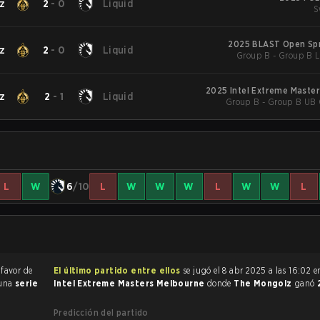
z
2
-
0
Liquid
S
2025 BLAST Open Spr
z
2
-
0
Liquid
Group B - Group B L
2025 Intel Extreme Maste
z
2
-
1
Liquid
Group B - Group B UB Q
L
W
6
/10
L
W
W
W
L
W
W
L
 favor de
El último partido entre ellos
se jugó el 8 abr 2025 a las 16:02 
 una
serie
Intel Extreme Masters Melbourne
donde
The Mongolz
ganó
Predicción del partido