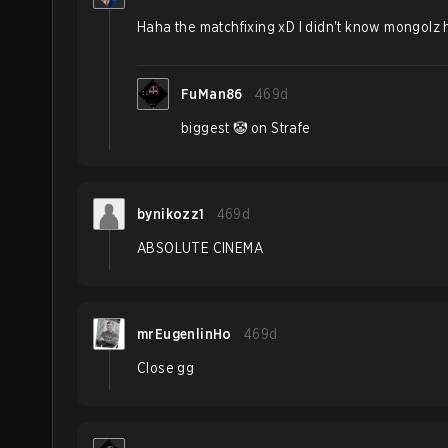
Haha the matchfixing xD I didn't know mongolz 
FuMan86
469d
biggest 🤡 on Strafe
bynikozz1
469d
ABSOLUTE CINEMA
mrEugenlinHo
469d
Close gg