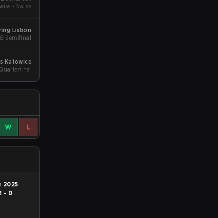
wiss - Swiss
ing Lisbon
B Semifinal
rs Katowice
uarterfinal
W
L
en
2025
2 - 0
.