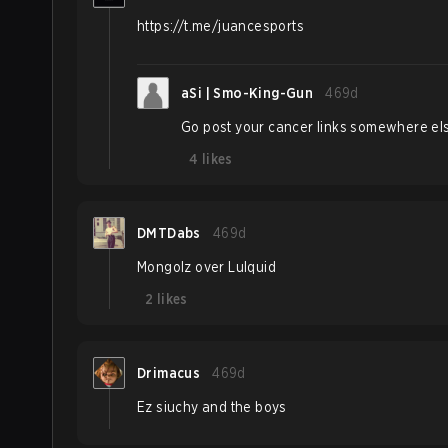
https://t.me/juancesports
aSi | Smo-King-Gun
469d
Go post your cancer links somewhere el
4
likes
DMTDabs
469d
Mongolz over Lulquid
2
likes
Drimacus
469d
Ez siuchy and the boys