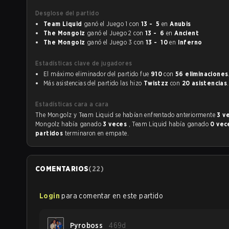
Desglose del partido
Team Liquid
ganó el Juego 1 con
13 - 5
en
Anubis
The Mongolz
ganó el Juego 2 con
13 - 6
en
Ancient
The Mongolz
ganó el Juego 3 con
13 - 10
en
Inferno
Estadísticas clave de jugadores
El máximo eliminador del partido fue
910
con
56 eliminaciones
Más asistencias del partido las hizo
Twistzz
con
20 asistencias
.
Estadísticas cara a cara
The Mongolz y Team Liquid se habían enfrentado anteriormente
3 v
Mongolz había ganado
3 veces
, Team Liquid había ganado
0 vec
partidos
terminaron en empate.
COMENTARIOS
(
22
)
Login
para comentar en este partido
Pyroboss
469d