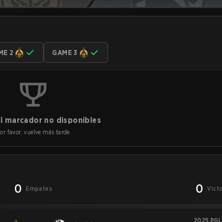
ME 2
GAME 3
l marcador no disponibles
or favor, vuelve más tarde
0
0
Empates
Vict
2025 PGL