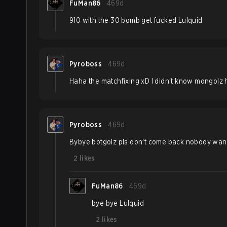
FuMan86
469d
910 with the 30 bomb get fucked Lulquid
Pyroboss
469d
Haha the matchfixing xD I didn't know mongolz 
Pyroboss
469d
Bybye botgolz pls don't come back nobody want
2
likes
FuMan86
469d
bye bye Lulquid
2
likes