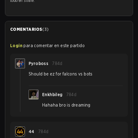
todo en Strafe.
COMENTARIOS
(
3
)
Login
para comentar en este partido
Pyroboss
784d
Should be ez for falcons vs bots
Enkhbileg
784d
Hahaha bro is dreaming
44
784d