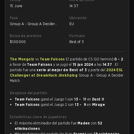
15 June
14:37
Fase
Ubicación
Group A - Group A Decider
EU
Match
Bolsa de premios
Formato
$
100000
Best of 3
The Mongolz
vs
Team Falcons
El partido de CS:GO terminó
0 - 2
a favor de
Team Falcons
y se jugó el
15 jun 2024
a las
14:37
. El
partido fue una
serie al mejor de Best of 3
y parte del
2024 ESL
Challenger at DreamHack Jönköping
Group A - Group A Decider
Match.
Desglose del partido
Team Falcons
ganó el Juego 1 con
13 - 11
en
Dust II
Team Falcons
ganó el Juego 2 con
13 - 9
en
Mirage
Estadísticas clave de jugadores
El máximo eliminador del partido fue
Maden
con
52
eliminaciones
.
Más asistencias del partido las hizo
Snappi
con
19 asistencias
.