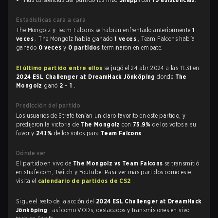
Estadísticas cara a cara
The Mongolz y Team Falcons se habían enfrentado anteriormente
1
veces
. The Mongolz había ganado
1 veces
, Team Falcons había
ganado
0 veces
y
0 partidos
terminaron en empate.
El último partido entre ellos
se jugó el 24 abr 2024 a las 11:31 en
2024 ESL Challenger at DreamHack Jönköping
donde
The
Mongolz
ganó
2 - 1
.
Predicción del partido
Los usuarios de Strafe tenían un claro favorito en este partido, y
predijeron la victoria de
The Mongolz
con
75.9%
de los votos a su
favor y
24.1%
de los votos para
Team Falcons
.
Dónde ver
El partido en vivo de
The Mongolz vs Team Falcons
se transmitió
en strafe.com, Twitch y Youtube. Para ver más partidos como este,
visita el
calendario de partidos de CS2
.
Sigue el resto de la acción del
2024 ESL Challenger at DreamHack
Jönköping
, así como VODs, destacados y transmisiones en vivo,