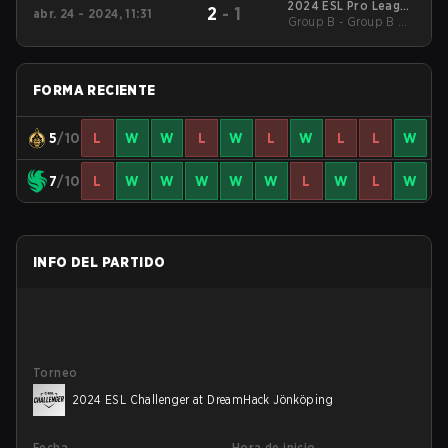
2024 ESL Pro League
2
-
1
abr. 24 - 2024, 11:31
Group B - Group B UB
Season 19
Quarterfinal
FORMA RECIENTE
5
/10
L
W
W
L
W
L
W
L
L
W
7
/10
L
W
W
W
W
W
L
W
L
W
INFO DEL PARTIDO
Torneo
2024 ESL Challenger at DreamHack Jönköping
Fecha
Hora de inicio