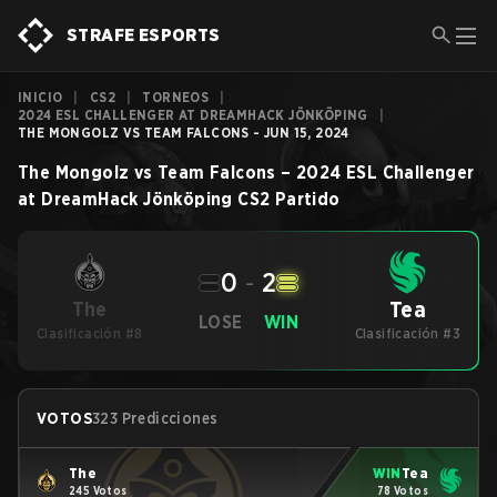
STRAFE ESPORTS
INICIO
|
CS2
|
TORNEOS
|
2024 ESL CHALLENGER AT DREAMHACK JÖNKÖPING
|
THE MONGOLZ VS TEAM FALCONS - JUN 15, 2024
The Mongolz
vs
Team Falcons
–
2024 ESL Challenger
at DreamHack Jönköping
CS2
Partido
0
-
2
Tea
The
LOSE
WIN
Clasificación #8
Clasificación #3
VOTOS
323 Predicciones
The
WIN
Tea
245 Votos
78 Votos