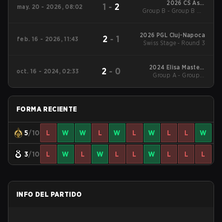
2026 CS Asia
1
-
2
may. 20 - 2026, 08:02
Group B - Group B UB
Championships
Semifinal
2026 PGL Cluj-Napoca
2
-
1
feb. 16 - 2026, 11:43
Swiss Stage - Round 3
2024 Elisa Masters
2
-
0
oct. 16 - 2024, 02:33
Group A - Group A
Espoo
Winners' Match
FORMA RECIENTE
5
/10
L
W
W
L
W
L
W
L
L
W
3
/10
L
W
L
W
L
L
W
L
L
L
INFO DEL PARTIDO