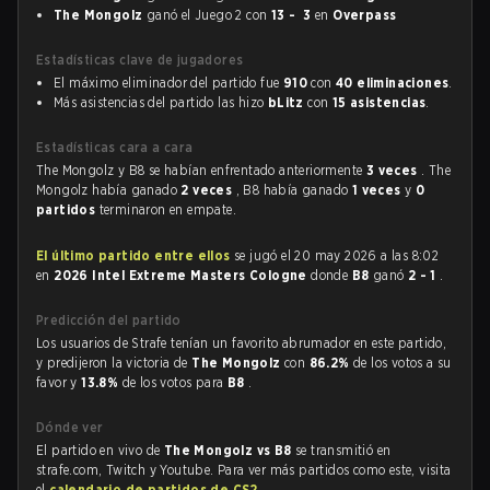
The Mongolz
ganó el Juego 2 con
13 - 3
en
Overpass
Estadísticas clave de jugadores
El máximo eliminador del partido fue
910
con
40 eliminaciones
.
Más asistencias del partido las hizo
bLitz
con
15 asistencias
.
Estadísticas cara a cara
The Mongolz y B8 se habían enfrentado anteriormente
3 veces
. The
Mongolz había ganado
2 veces
, B8 había ganado
1 veces
y
0
partidos
terminaron en empate.
El último partido entre ellos
se jugó el 20 may 2026 a las 8:02
en
2026 Intel Extreme Masters Cologne
donde
B8
ganó
2 - 1
.
Predicción del partido
Los usuarios de Strafe tenían un favorito abrumador en este partido,
y predijeron la victoria de
The Mongolz
con
86.2%
de los votos a su
favor y
13.8%
de los votos para
B8
.
Dónde ver
El partido en vivo de
The Mongolz vs B8
se transmitió en
strafe.com, Twitch y Youtube. Para ver más partidos como este, visita
el
calendario de partidos de CS2
.