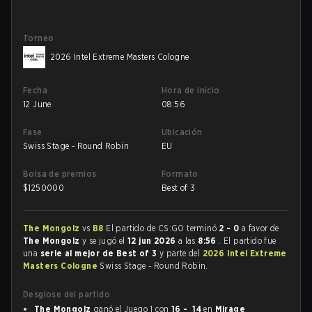
Torneo
2026 Intel Extreme Masters Cologne
Fecha
Hora de inicio
12 June
08:56
Fase
Ubicación
Swiss Stage - Round Robin
EU
Bolsa de premios
Formato
$
1250000
Best of 3
The Mongolz
vs
B8
El partido de CS:GO terminó
2 - 0
a favor de
The Mongolz
y se jugó el
12 jun 2026
a las
8:56
. El partido fue
una
serie al mejor de Best of 3
y parte del
2026 Intel Extreme
Masters Cologne
Swiss Stage - Round Robin.
Desglose del partido
The Mongolz
ganó el Juego 1 con
16 - 14
en
Mirage