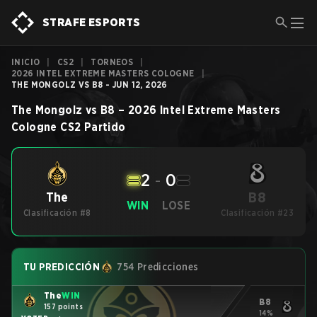
STRAFE ESPORTS
INICIO
|
CS2
|
TORNEOS
|
2026 INTEL EXTREME MASTERS COLOGNE
|
THE MONGOLZ VS B8 - JUN 12, 2026
The Mongolz
vs
B8
–
2026 Intel Extreme Masters
Cologne
CS2
Partido
2
-
0
B8
The
WIN
LOSE
Clasificación #8
Clasificación #23
TU PREDICCIÓN
754 Predicciones
The
WIN
B8
157 points
14%