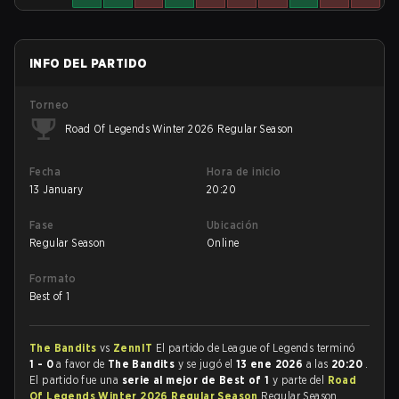
INFO DEL PARTIDO
Torneo
Road Of Legends Winter 2026 Regular Season
Fecha
Hora de inicio
13 January
20:20
Fase
Ubicación
Regular Season
Online
Formato
Best of 1
The Bandits
vs
ZennIT
El partido de League of Legends terminó
1 - 0
a favor de
The Bandits
y se jugó el
13 ene 2026
a las
20:20
.
El partido fue una
serie al mejor de Best of 1
y parte del
Road
Of Legends Winter 2026 Regular Season
Regular Season.