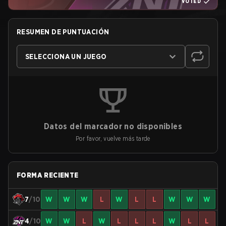
VOTED
RESUMEN DE PUNTUACIÓN
SELECCIONA UN JUEGO
Datos del marcador no disponibles
Por favor, vuelve más tarde
FORMA RECIENTE
7
/10
W
W
W
L
W
L
L
W
W
W
4
/10
W
W
L
W
L
L
L
W
L
L