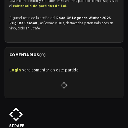
strafe.com, Twitch y Youtube. Para ver más partidos como este, visita
el
calendario de partidos de LoL
.
Sigue el resto de la acción del
Road Of Legends Winter 2026
Regular Season
, así como VODs, destacados y transmisiones en
vivo, todo en Strafe.
COMENTARIOS
(
0
)
Login
para comentar en este partido
STRAFE