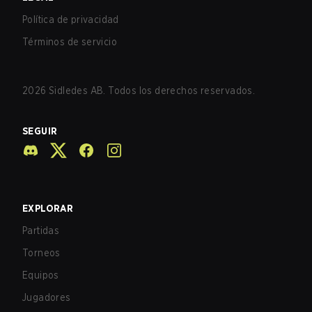
Política de privacidad
Términos de servicio
2026
Sidledes AB. Todos los derechos reservados.
SEGUIR
EXPLORAR
Partidas
Torneos
Equipos
Jugadores