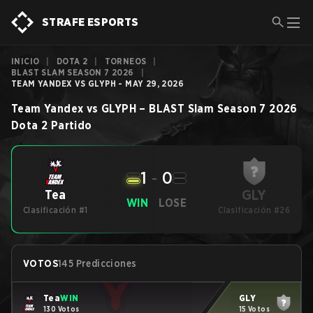
STRAFE ESPORTS
INICIO
|
DOTA 2
|
TORNEOS
|
BLAST SLAM SEASON 7 2026
|
TEAM YANDEX VS GLYPH - MAY 29, 2026
Team Yandex
vs
GLYPH
–
BLAST Slam Season 7 2026
Dota 2
Partido
1
-
0
GLY
Tea
WIN
LOSE
Clasificación #1
Clasificación #26
VOTOS
145 Predicciones
Tea
WIN
GLY
130 Votos
15 Votos