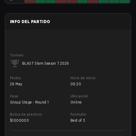
INFO DEL PARTIDO
Torneo
BLAST Slam Season 7 2026
Fecha
Hora de inicio
29 May
09:20
Fase
Ubicación
Group Stage - Round 1
Online
Bolsa de premios
Formato
$
1000000
Best of 3