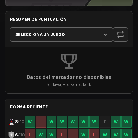
RESUMEN DE PUNTUACIÓN
SELECCIONA UN JUEGO
Datos del marcador no disponibles
Por favor, vuelve más tarde
FORMA RECIENTE
8
/10
W
L
W
W
W
W
W
T
W
W
6
/10
L
W
W
L
L
W
L
W
W
W