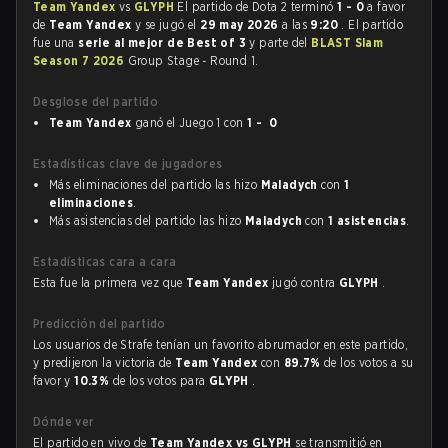
Team Yandex
vs
GLYPH
El partido de Dota 2 terminó
1 - 0
a favor
de
Team Yandex
y se jugó el
29 may 2026
a las
9:20
. El partido
fue una
serie al mejor de Best of 3
y parte del
BLAST Slam
Season 7 2026
Group Stage - Round 1.
Desglose del partido
Team Yandex
ganó el Juego 1 con
1 - 0
Estadísticas clave de jugadores
Más eliminaciones del partido las hizo
Maladych
con
1
eliminaciones
.
Más asistencias del partido las hizo
Maladych
con
1 asistencias
.
Estadísticas cara a cara
Esta fue la primera vez que
Team Yandex
jugó contra
GLYPH
.
Predicción del partido
Los usuarios de Strafe tenían un favorito abrumador en este partido,
y predijeron la victoria de
Team Yandex
con
89.7%
de los votos a su
favor y
10.3%
de los votos para
GLYPH
.
Dónde ver
El partido en vivo de
Team Yandex vs GLYPH
se transmitió en