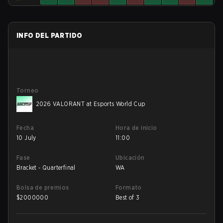
INFO DEL PARTIDO
Torneo
2026 VALORANT at Esports World Cup
Fecha
Hora de inicio
10 July
11:00
Fase
Ubicación
Bracket - Quarterfinal
WA
Bolsa de premios
Formato
$
2000000
Best of 3