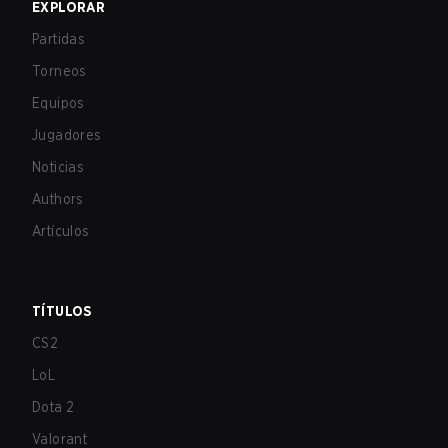
EXPLORAR
Partidas
Torneos
Equipos
Jugadores
Noticias
Authors
Artículos
TÍTULOS
CS2
LoL
Dota 2
Valorant