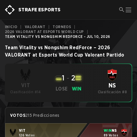
STRAFE ESPORTS
INICIO
|
VALORANT
|
TORNEOS
|
2026 VALORANT AT ESPORTS WORLD CUP
|
TEAM VITALITY VS NONGSHIM REDFORCE - JUL 10, 2026
Team Vitality
vs
Nongshim RedForce
–
2026
VALORANT at Esports World Cup
Valorant
Partido
1
-
2
NS
VIT
LOSE
WIN
Clasificación #14
Clasificación #8
VOTOS
215 Predicciones
VIT
WIN
NS
126 Votos
89 Votos