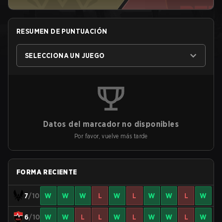
RESUMEN DE PUNTUACIÓN
SELECCIONA UN JUEGO
Datos del marcador no disponibles
Por favor, vuelve más tarde
FORMA RECIENTE
7
/10
W
W
W
L
W
L
W
W
L
W
6
/10
W
W
L
L
W
L
W
W
L
W