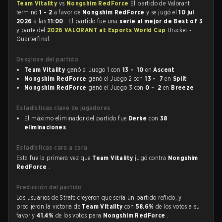
Team Vitality
vs
Nongshim RedForce
El partido de Valorant
terminó
1 - 2
a favor de
Nongshim RedForce
y se jugó el
10 jul
2026
a las
11:00
. El partido fue una
serie al mejor de Best of 3
y parte del
2026 VALORANT at Esports World Cup
Bracket -
Quarterfinal.
Desglose del partido
Team Vitality
ganó el Juego 1 con
13 - 10
en
Ascent
Nongshim RedForce
ganó el Juego 2 con
13 - 7
en
Split
Nongshim RedForce
ganó el Juego 3 con
0 - 2
en
Breeze
Estadísticas clave de jugadores
El máximo eliminador del partido fue
Derke
con
38
eliminaciones
.
Estadísticas cara a cara
Esta fue la primera vez que
Team Vitality
jugó contra
Nongshim
RedForce
.
Predicción del partido
Los usuarios de Strafe creyeron que sería un partido reñido, y
predijeron la victoria de
Team Vitality
con
58.6%
de los votos a su
favor y
41.4%
de los votos para
Nongshim RedForce
.