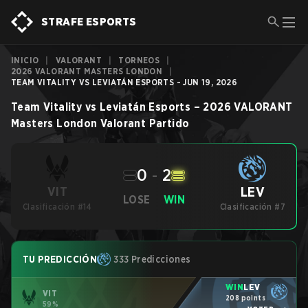
STRAFE ESPORTS
INICIO
|
VALORANT
|
TORNEOS
|
2026 VALORANT MASTERS LONDON
|
TEAM VITALITY VS LEVIATÁN ESPORTS - JUN 19, 2026
Team Vitality
vs
Leviatán Esports
–
2026 VALORANT
Masters London
Valorant
Partido
0
-
2
LEV
VIT
LOSE
WIN
Clasificación #14
Clasificación #7
TU PREDICCIÓN
333 Predicciones
WIN
LEV
VIT
208 points
59%