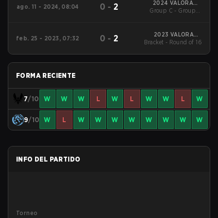
2024 VALORANT
0
-
2
ago. 11 - 2024, 08:04
Group C - Group C
Champions
Decider Match
2023 VALORANT
0
-
2
feb. 25 - 2023, 07:32
Bracket - Round of 16
Champions Tour:
LOCK//IN São Paulo
FORMA RECIENTE
7
/10
W
W
W
L
W
L
W
W
L
W
9
/10
W
L
W
W
W
W
W
W
W
W
INFO DEL PARTIDO
Torneo