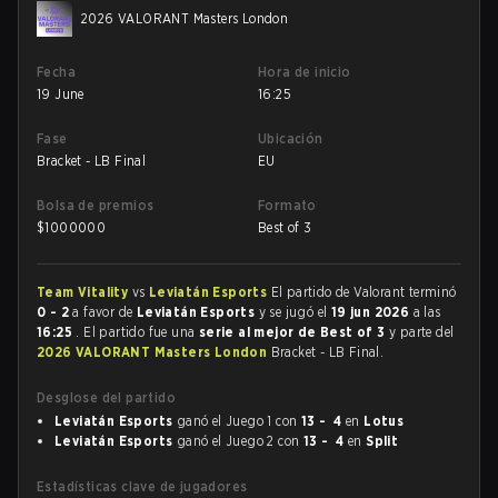
2026 VALORANT Masters London
Fecha
Hora de inicio
19 June
16:25
Fase
Ubicación
Bracket - LB Final
EU
Bolsa de premios
Formato
$
1000000
Best of 3
Team Vitality
vs
Leviatán Esports
El partido de Valorant terminó
0 - 2
a favor de
Leviatán Esports
y se jugó el
19 jun 2026
a las
16:25
. El partido fue una
serie al mejor de Best of 3
y parte del
2026 VALORANT Masters London
Bracket - LB Final.
Desglose del partido
Leviatán Esports
ganó el Juego 1 con
13 - 4
en
Lotus
Leviatán Esports
ganó el Juego 2 con
13 - 4
en
Split
Estadísticas clave de jugadores