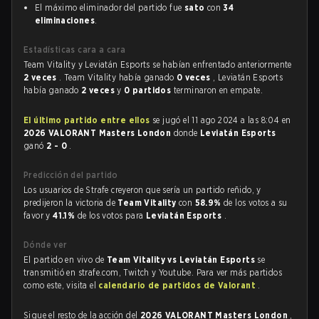
El máximo eliminador del partido fue
sato
con
34
eliminaciones
.
Estadísticas cara a cara
Team Vitality y Leviatán Esports se habían enfrentado anteriormente
2 veces
. Team Vitality había ganado
0 veces
, Leviatán Esports
había ganado
2 veces
y
0 partidos
terminaron en empate.
El último partido entre ellos
se jugó el 11 ago 2024 a las 8:04 en
2026 VALORANT Masters London
donde
Leviatán Esports
ganó
2 - 0
.
Predicción del partido
Los usuarios de Strafe creyeron que sería un partido reñido, y
predijeron la victoria de
Team Vitality
con
58.9%
de los votos a su
favor y
41.1%
de los votos para
Leviatán Esports
.
Dónde ver
El partido en vivo de
Team Vitality vs Leviatán Esports
se
transmitió en strafe.com, Twitch y Youtube. Para ver más partidos
como este, visita el
calendario de partidos de Valorant
.
Sigue el resto de la acción del
2026 VALORANT Masters London
,