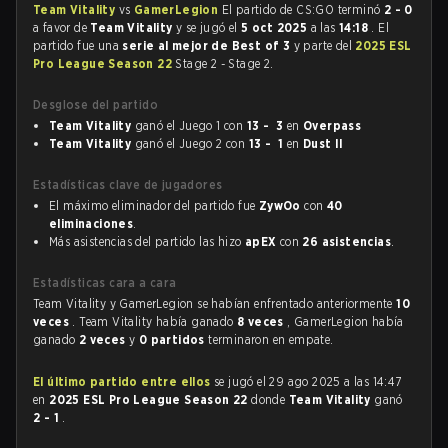
Team Vitality
vs
GamerLegion
El partido de CS:GO terminó
2 - 0
a favor de
Team Vitality
y se jugó el
5 oct 2025
a las
14:18
. El
partido fue una
serie al mejor de Best of 3
y parte del
2025 ESL
Pro League Season 22
Stage 2 - Stage 2.
Desglose del partido
Team Vitality
ganó el Juego 1 con
13 - 3
en
Overpass
Team Vitality
ganó el Juego 2 con
13 - 1
en
Dust II
Estadísticas clave de jugadores
El máximo eliminador del partido fue
ZywOo
con
40
eliminaciones
.
Más asistencias del partido las hizo
apEX
con
26 asistencias
.
Estadísticas cara a cara
Team Vitality y GamerLegion se habían enfrentado anteriormente
10
veces
. Team Vitality había ganado
8 veces
, GamerLegion había
ganado
2 veces
y
0 partidos
terminaron en empate.
El último partido entre ellos
se jugó el 29 ago 2025 a las 14:47
en
2025 ESL Pro League Season 22
donde
Team Vitality
ganó
2 - 1
.