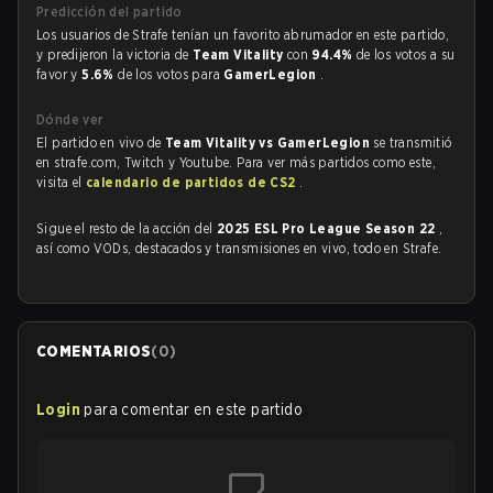
Predicción del partido
Los usuarios de Strafe tenían un favorito abrumador en este partido,
y predijeron la victoria de
Team Vitality
con
94.4%
de los votos a su
favor y
5.6%
de los votos para
GamerLegion
.
Dónde ver
El partido en vivo de
Team Vitality vs GamerLegion
se transmitió
en strafe.com, Twitch y Youtube. Para ver más partidos como este,
visita el
calendario de partidos de CS2
.
Sigue el resto de la acción del
2025 ESL Pro League Season 22
,
así como VODs, destacados y transmisiones en vivo, todo en Strafe.
COMENTARIOS
(
0
)
Login
para comentar en este partido