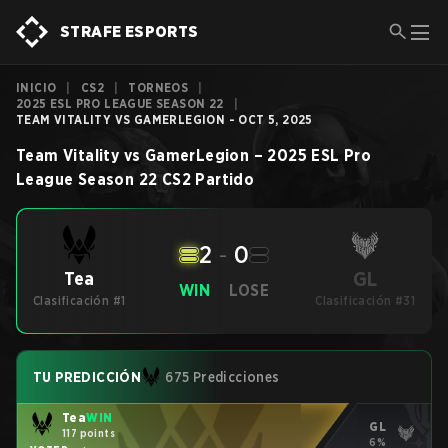
STRAFE ESPORTS
INICIO
|
CS2
|
TORNEOS
|
2025 ESL PRO LEAGUE SEASON 22
|
TEAM VITALITY VS GAMERLEGION - OCT 5, 2025
Team Vitality
vs
GamerLegion
–
2025 ESL Pro
League Season 22
CS2
Partido
2
-
0
GL
Tea
WIN
LOSE
Clasificación #1
Clasificación #31
TU PREDICCIÓN
675 Predicciones
Tea
WIN
GL
117 points
6%