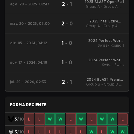
2025 BLAST Open Fall
2
-
1
ago. 29 - 2025, 02:47
Group A - Group A UB
Semifinal
2025 Intel Extreme
2
-
0
may. 20 - 2025, 07:00
Group A - Group A UB
Masters Dallas
Semifinal
2024 Perfect World
1
-
0
dic. 05 - 2024, 04:12
Shanghai Major
Swiss - Round 1
2024 Perfect World
1
-
0
nov. 17 - 2024, 04:18
Shanghai Major :
Swiss - Swiss
European RMR A
2024 BLAST Premier
2
-
1
jul. 29 - 2024, 02:33
Group B - Group B UB
Fall Groups
Semifinal
FORMA RECIENTE
5
/10
L
L
W
W
L
W
L
W
W
L
3
/10
L
L
L
L
L
L
W
L
W
W