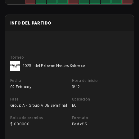
INFO DEL PARTIDO
Torneo
2025 Intel Extreme Masters Katowice
Fecha
Hora de inicio
02 February
18:12
Fase
Ubicación
Group A - Group A UB Semifinal
EU
Bolsa de premios
Formato
$
1000000
Best of 3