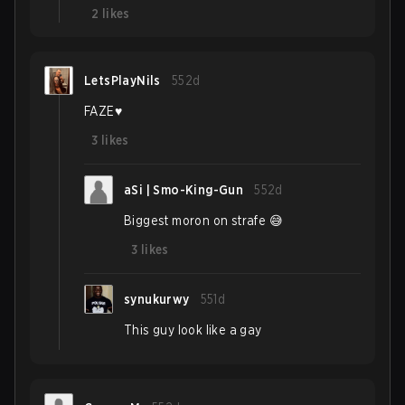
2
likes
LetsPlayNils
552d
FAZE♥️
3
likes
aSi | Smo-King-Gun
552d
Biggest moron on strafe 😅
3
likes
synukurwy
551d
This guy look like a gay