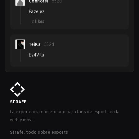
ConnorM
552d
Faze ez
2
likes
TeiKa
552d
Ez4Vita
STRAFE
La experiencia número uno para fans de esports en la
web y móvil.
Strafe, todo sobre esports