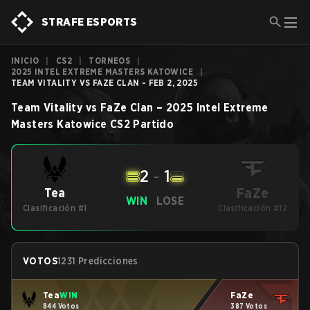
STRAFE ESPORTS
INICIO
|
CS2
|
TORNEOS
|
2025 INTEL EXTREME MASTERS KATOWICE
|
TEAM VITALITY VS FAZE CLAN - FEB 2, 2025
Team Vitality
vs
FaZe Clan
–
2025 Intel Extreme
Masters Katowice
CS2
Partido
2
-
1
FaZe
Tea
WIN
LOSE
Clasificación #1
Clasificación #12
VOTOS
1231 Predicciones
Tea
WIN
FaZe
844 Votos
387 Votos