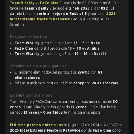
Team Vitality
vs
FaZe Clan
El partido de CS:GO terminó
2 - 1
a
favor de
Team Vitality
y se jugó el
2 feb 2025
a las
18:12
. El
partido fue una
serie al mejor de Best of 3
y parte del
2025
Intel Extreme Masters Katowice
Group A - Group A UB
Semifinal.
Desglose del partido
Team Vitality
ganó el Juego 1 con
13 - 3
en
Nuke
FaZe Clan
ganó el Juego 2 con
13 - 10
en
Anubis
Team Vitality
ganó el Juego 3 con
19 - 16
en
Dust II
Estadísticas clave de jugadores
El máximo eliminador del partido fue
ZywOo
con
63
eliminaciones
.
Más asistencias del partido las hizo
broky
con
24 asistencias
.
Estadísticas cara a cara
Team Vitality y FaZe Clan se habían enfrentado anteriormente
30
veces
. Team Vitality había ganado
17 veces
, FaZe Clan había
ganado
13 veces
y
0 partidos
terminaron en empate.
El último partido entre ellos
se jugó el 13 dic 2024 a las 10:27 en
2025 Intel Extreme Masters Katowice
donde
FaZe Clan
ganó