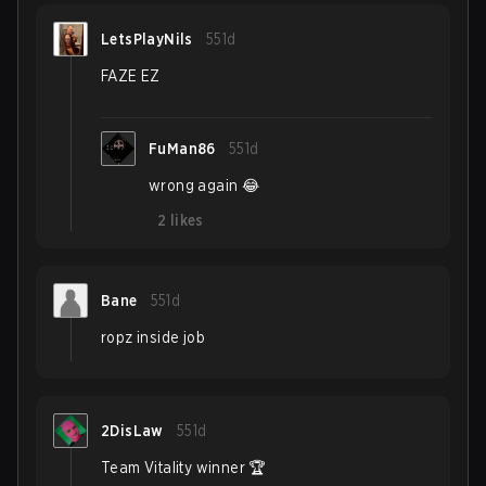
LetsPlayNils
551d
FAZE EZ
FuMan86
551d
wrong again 😂
2
likes
Bane
551d
ropz inside job
2DisLaw
551d
Team Vitality winner 🏆