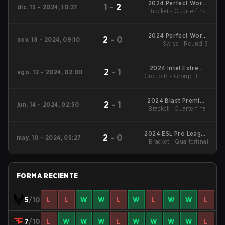
2024 Perfect World
1
-
2
dic. 13 - 2024, 10:27
Bracket - Quarterfinal
Shanghai Major
2024 Perfect World
2
-
0
nov. 18 - 2024, 09:10
Shanghai Major :
Swiss - Round 3
European RMR A
2024 Intel Extreme
2
-
1
ago. 12 - 2024, 02:00
Group B - Group B UB
Masters Cologne
Semifinal
2024 Blast Premier:
2
-
1
jun. 14 - 2024, 02:50
Bracket - Quarterfinal
Spring Final
2024 ESL Pro League
2
-
0
may. 10 - 2024, 05:27
Bracket - Quarterfinal
Season 19
FORMA RECIENTE
5
/10
L
L
W
W
L
W
L
W
W
L
7
/10
L
W
W
W
L
W
W
W
W
L