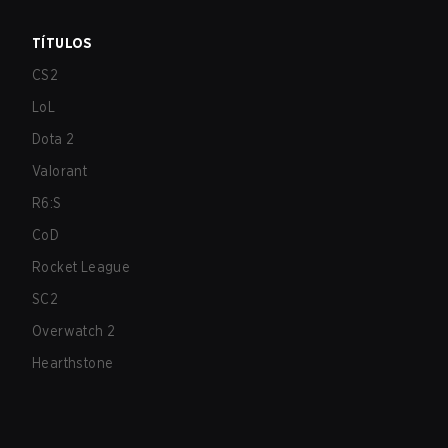
TÍTULOS
CS2
LoL
Dota 2
Valorant
R6:S
CoD
Rocket League
SC2
Overwatch 2
Hearthstone