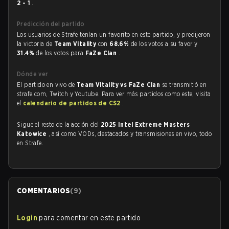
2 - 1
.
Predicción del partido
Los usuarios de Strafe tenían un favorito en este partido, y predijeron
la victoria de
Team Vitality
con
68.6%
de los votos a su favor y
31.4%
de los votos para
FaZe Clan
.
Dónde ver
El partido en vivo de
Team Vitality vs FaZe Clan
se transmitió en
strafe.com, Twitch y Youtube. Para ver más partidos como este, visita
el
calendario de partidos de CS2
.
Sigue el resto de la acción del
2025 Intel Extreme Masters
Katowice
, así como VODs, destacados y transmisiones en vivo, todo
en Strafe.
COMENTARIOS
(
9
)
Login
para comentar en este partido