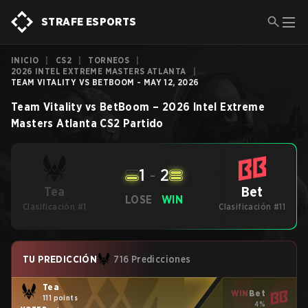
STRAFE ESPORTS
INICIO
|
CS2
|
TORNEOS
|
2026 INTEL EXTREME MASTERS ATLANTA
|
TEAM VITALITY VS BETBOOM - MAY 12, 2026
Team Vitality
vs
BetBoom
–
2026 Intel Extreme
Masters Atlanta
CS2
Partido
1
-
2
Bet
Tea
LOSE
WIN
Clasificación #1
Clasificación #11
TU PREDICCIÓN
716 Predicciones
Tea
WIN
Bet
111 points
4%