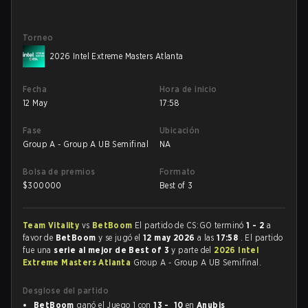
Torneo
2026 Intel Extreme Masters Atlanta
Fecha
Hora de inicio
12 May
17:58
Fase
Ubicación
Group A - Group A UB Semifinal
NA
Bolsa de premios
Formato
$
300000
Best of 3
Team Vitality
vs
BetBoom
El partido de CS:GO terminó
1 - 2
a
favor de
BetBoom
y se jugó el
12 may 2026
a las
17:58
. El partido
fue una
serie al mejor de Best of 3
y parte del
2026 Intel
Extreme Masters Atlanta
Group A - Group A UB Semifinal.
Desglose del partido
BetBoom
ganó el Juego 1 con
13 - 10
en
Anubis