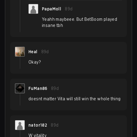
PapaMoll
89d
Yeahh maybeee. But BetBoom played
insane tbh
Heal
89d
Okay?
FuMan86
89d
doesnt matter Vita will still win the whole thing
nator182
89d
W vitality