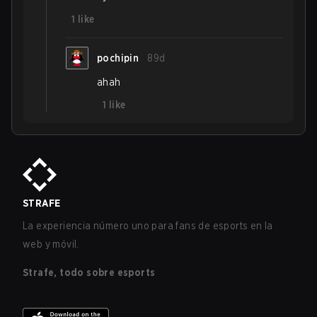
1
like
pochipin
89d
ahah
1
like
STRAFE
La experiencia número uno para fans de esports en la
web y móvil.
Strafe, todo sobre esports