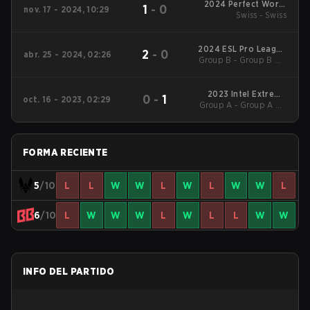
2024 Perfect World
1
-
0
nov. 17 - 2024, 10:29
Shanghai Major :
Swiss - Swiss
European RMR A
2024 ESL Pro League
2
-
0
abr. 25 - 2024, 02:26
Group B - Group B UB
Season 19
Semifinal
2023 Intel Extreme
0
-
1
oct. 16 - 2023, 02:29
Group A - Group A UB
Masters Sydney
Quarterfinal
FORMA RECIENTE
5
/10
L
L
W
W
L
W
L
W
W
L
6
/10
L
W
W
W
L
W
L
L
W
W
INFO DEL PARTIDO