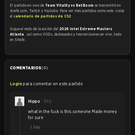
El partido en vivo de
Team Vitality vs BetBoom
se transmitió en
strafe.com, Twitch y Youtube. Para ver más partidos como este, visita
el
calendario de partidos de CS2
.
Sigue el resto de la acción del
2026 Intel Extreme Masters
Atlanta
, así como VODs, destacados y transmisiones en vivo, todo
en Strafe.
COMENTARIOS
(
6
)
Login
para comentar en este partido
Hippo
89d
what in the fuck is this,someone Made money
for sure
1
like