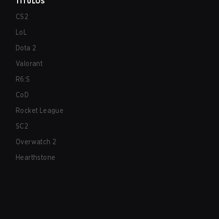
TÍTULOS
CS2
LoL
Dota 2
Valorant
R6:S
CoD
Rocket League
SC2
Overwatch 2
Hearthstone