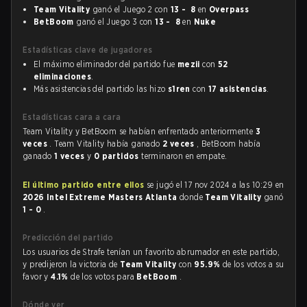
Team Vitality
ganó el Juego 2 con
13 - 8
en
Overpass
BetBoom
ganó el Juego 3 con
13 - 8
en
Nuke
Estadísticas clave de jugadores
El máximo eliminador del partido fue
mezii
con
52
eliminaciones
.
Más asistencias del partido las hizo
s1ren
con
17 asistencias
.
Estadísticas cara a cara
Team Vitality y BetBoom se habían enfrentado anteriormente
3
veces
. Team Vitality había ganado
2 veces
, BetBoom había
ganado
1 veces
y
0 partidos
terminaron en empate.
El último partido entre ellos
se jugó el 17 nov 2024 a las 10:29 en
2026 Intel Extreme Masters Atlanta
donde
Team Vitality
ganó
1 - 0
.
Predicción del partido
Los usuarios de Strafe tenían un favorito abrumador en este partido,
y predijeron la victoria de
Team Vitality
con
95.9%
de los votos a su
favor y
4.1%
de los votos para
BetBoom
.
Dónde ver