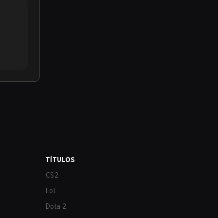
TÍTULOS
CS2
LoL
Dota 2