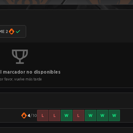
ME 2
l marcador no disponibles
or favor, vuelve más tarde
4
/10
L
L
W
L
W
W
W