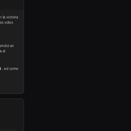
los votos
smitió en
a el
26
, así como