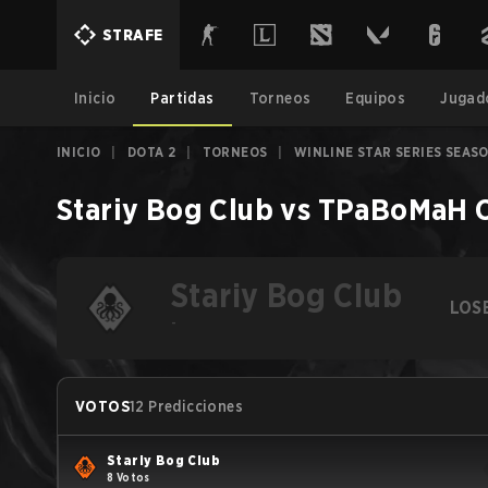
STRAFE
Inicio
Partidas
Torneos
Equipos
Jugad
INICIO
|
DOTA 2
|
TORNEOS
|
WINLINE STAR SERIES SEASO
Stariy Bog Club
vs
TPaBoMaH C
Stariy Bog Club
LOS
-
VOTOS
12 Predicciones
Stariy Bog Club
8 Votos