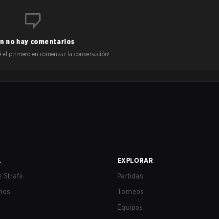
n no hay comentarios
 sé el primero en comenzar la conversación!
A
EXPLORAR
 Strafe
Partidas
nos
Torneos
Equipos