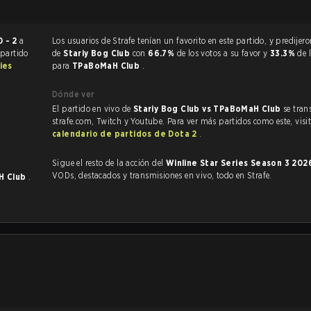
0 - 2
a
Los usuarios de Strafe tenían un favorito en este partido, y predijeron la victoria
 partido
de
Stariy Bog Club
con
66.7%
de los votos a su favor y
33.3%
de 
ies
para
TPaBoMaH Club
.
Dónde ver
El partido en vivo de
Stariy Bog Club vs TPaBoMaH Club
se tran
strafe.com, Twitch y Youtube. Para ver más partidos como este, visit
calendario de partidos de Dota 2
.
Sigue el resto de la acción del
Winline Star Series Season 3 20
VODs, destacados y transmisiones en vivo, todo en Strafe.
H Club
.