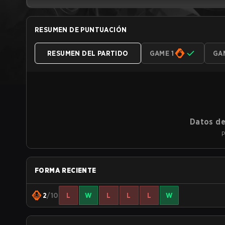
RESUMEN DE PUNTUACIÓN
RESUMEN DEL PARTIDO
GAME 1
GA
Datos de
P
FORMA RECIENTE
2
/10
L
W
L
L
L
W