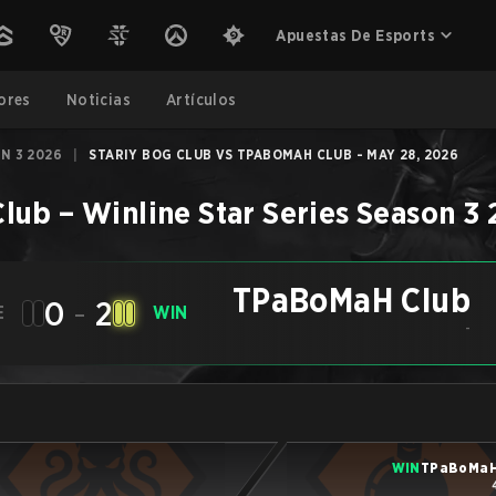
Apuestas De Esports
ores
Noticias
Artículos
N 3 2026
|
STARIY BOG CLUB VS TPABOMAH CLUB - MAY 28, 2026
lub
–
Winline Star Series Season 3
TPaBoMaH Club
0
-
2
E
WIN
-
WIN
TPaBoMaH