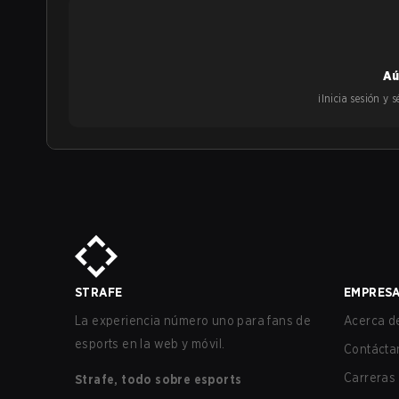
Aú
¡Inicia sesión y
STRAFE
EMPRES
La experiencia número uno para fans de
Acerca de
esports en la web y móvil.
Contácta
Carreras
Strafe, todo sobre esports