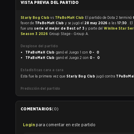
VISTA PREVIA DEL PARTIDO
Stariy Bog Club
vs
TPaBoMaH Club
El partido de Dota 2 terminó
favor de
TPaBoMaH Club
y se jugó el
28 may 2026
a las
17:30
. El
fue una
serie al mejor de Best of 3
y parte del
Winline Star Ser
Season 3 2026
Group Stage - Group A.
Desglose del partido
TPaBoMaH Club
ganó el Juego 1 con
0 - 0
TPaBoMaH Club
ganó el Juego 2 con
0 - 0
Estadísticas cara a cara
Esta fue la primera vez que
Stariy Bog Club
jugó contra
TPaBoMa
Predicción del partido
COMENTARIOS
(
0
)
Login
para comentar en este partido