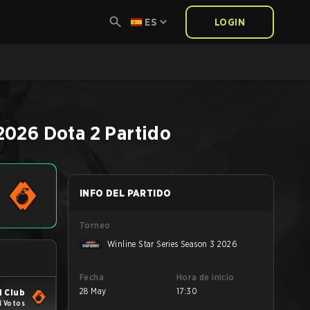
ES
LOGIN
 2026
Dota 2
Partido
INFO DEL PARTIDO
Torneo
Winline Star Series Season 3 2026
Fecha
Hora de inicio
28 May
17:30
 Club
4 Votos