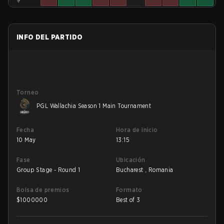
INFO DEL PARTIDO
Torneo
PGL Wallachia Season 1 Main Tournament
Fecha
Hora de inicio
10 May
13:15
Fase
Ubicación
Group Stage - Round 1
Bucharest , Romania
Bolsa de premios
Formato
$
1000000
Best of 3