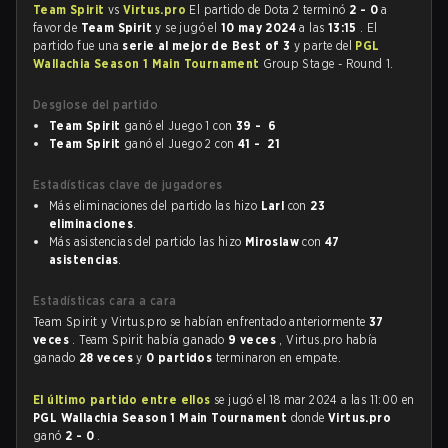
Team Spirit
vs
Virtus.pro
El partido de Dota 2 terminó
2 - 0
a
favor de
Team Spirit
y se jugó el
10 may 2024
a las
13:15
. El
partido fue una
serie al mejor de Best of 3
y parte del
PGL
Wallachia Season 1 Main Tournament
Group Stage - Round 1.
Desglose del partido
Team Spirit
ganó el Juego 1 con
39 - 6
Team Spirit
ganó el Juego 2 con
41 - 21
Estadísticas clave de jugadores
Más eliminaciones del partido las hizo
Larl
con
23
eliminaciones
.
Más asistencias del partido las hizo
Miroslaw
con
47
asistencias
.
Estadísticas cara a cara
Team Spirit y Virtus.pro se habían enfrentado anteriormente
37
veces
. Team Spirit había ganado
9 veces
, Virtus.pro había
ganado
28 veces
y
0 partidos
terminaron en empate.
El último partido entre ellos
se jugó el 18 mar 2024 a las 11:00 en
PGL Wallachia Season 1 Main Tournament
donde
Virtus.pro
ganó
2 - 0
.