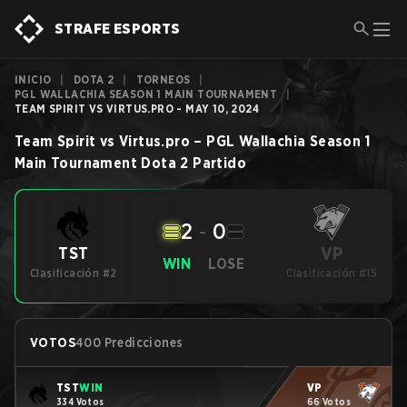
STRAFE ESPORTS
INICIO
|
DOTA 2
|
TORNEOS
|
PGL WALLACHIA SEASON 1 MAIN TOURNAMENT
|
TEAM SPIRIT VS VIRTUS.PRO - MAY 10, 2024
Team Spirit
vs
Virtus.pro
–
PGL Wallachia Season 1
Main Tournament
Dota 2
Partido
2
-
0
VP
TST
WIN
LOSE
Clasificación #2
Clasificación #15
VOTOS
400 Predicciones
TST
WIN
VP
334 Votos
66 Votos