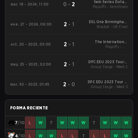
1win Series Dota 2
0
-
2
mar. 18 - 2024, 11:00
Playoffs - Semifinals
Spring
ESL One Birmingham
2
-
1
ene. 27 - 2024, 06:00
Closed Qualifiers
Bracket - UB Final
Eastern Europe
The International
2
-
1
oct. 20 - 2023, 05:00
2023 Main Event
Playoffs - UB
Quarterfinals
DPC EEU 2023 Tour 3
2
-
1
may. 25 - 2023, 02:00
Group Stage - Week 2
Division I
DPC EEU 2023 Tour 2:
2
-
0
mar. 30 - 2023, 01:45
Division I
Group Stage - Week 3
FORMA RECIENTE
7
/10
L
W
T
W
W
W
T
W
W
W
4
/10
L
W
W
L
L
T
L
L
W
W