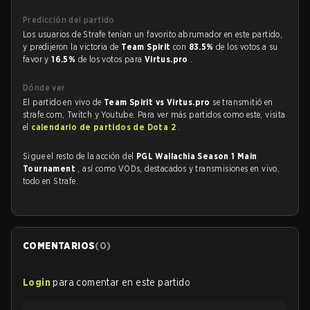
Predicción del partido
Los usuarios de Strafe tenían un favorito abrumador en este partido,
y predijeron la victoria de
Team Spirit
con
83.5%
de los votos a su
favor y
16.5%
de los votos para
Virtus.pro
.
Dónde ver
El partido en vivo de
Team Spirit vs Virtus.pro
se transmitió en
strafe.com, Twitch y Youtube. Para ver más partidos como este, visita
el
calendario de partidos de Dota 2
.
Sigue el resto de la acción del
PGL Wallachia Season 1 Main
Tournament
, así como VODs, destacados y transmisiones en vivo,
todo en Strafe.
COMENTARIOS
(
0
)
Login
para comentar en este partido