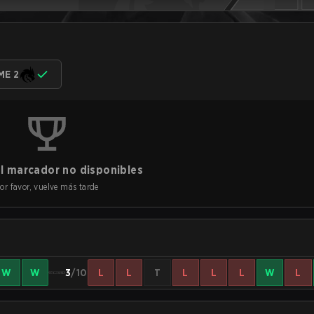
ME 2
l marcador no disponibles
or favor, vuelve más tarde
W
W
3
/10
L
L
T
L
L
L
W
L