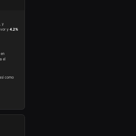
avor y
4.2%
 en
a el
 así como