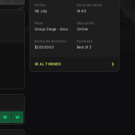
Fecha
Hora de inicio
08 July
14:40
Fase
Ubicación
Group Stage - Group
Online
C
Bolsa de premios
Formato
$
2000000
Best of 3
IR AL TORNEO
W
W