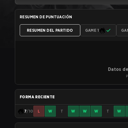
RESUMEN DE PUNTUACIÓN
RESUMEN DEL PARTIDO
GAME 1
GA
Datos de
P
FORMA RECIENTE
7
/10
L
W
T
W
W
W
T
W