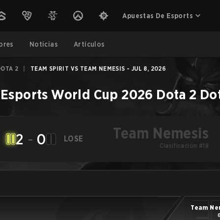
Apuestas De Esports
ores
Noticias
Artículos
DOTA 2
|
TEAM SPIRIT VS TEAM NEMESIS - JUL 8, 2026
–
Esports World Cup 2026 Dota 2
Do
Team Nemesis
2
-
0
LOSE
Clasificación #18
Team Ne