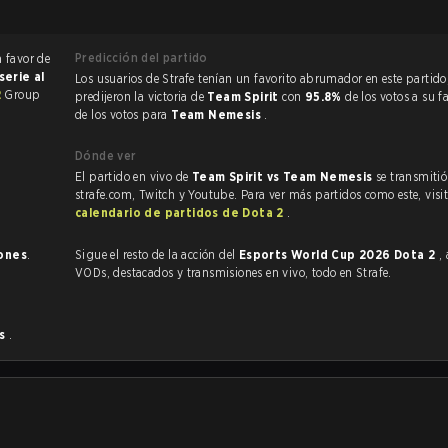
Predicción del partido
a favor de
serie al
Los usuarios de Strafe tenían un favorito abrumador en este partido, y
2
Group
predijeron la victoria de
Team Spirit
con
95.8%
de los votos a su f
de los votos para
Team Nemesis
.
Dónde ver
El partido en vivo de
Team Spirit vs Team Nemesis
se transmitió
strafe.com, Twitch y Youtube. Para ver más partidos como este, visit
calendario de partidos de Dota 2
.
iones
.
Sigue el resto de la acción del
Esports World Cup 2026 Dota 2
,
VODs, destacados y transmisiones en vivo, todo en Strafe.
is
.