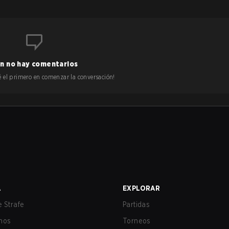
n no hay comentarios
 sé el primero en comenzar la conversación!
A
EXPLORAR
 Strafe
Partidas
nos
Torneos