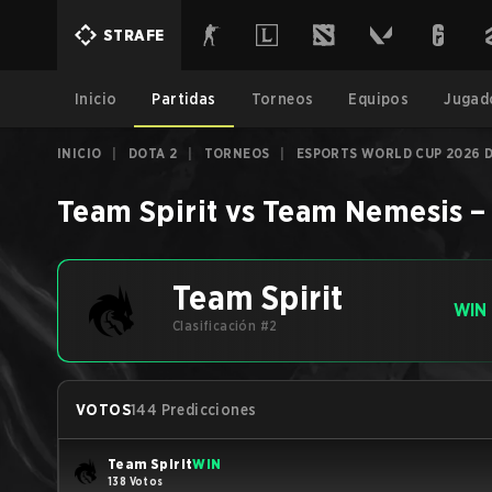
STRAFE
Inicio
Partidas
Torneos
Equipos
Jugad
INICIO
|
DOTA 2
|
TORNEOS
|
ESPORTS WORLD CUP 2026 
Team Spirit
vs
Team Nemesis
Team Spirit
WIN
Clasificación #2
VOTOS
144 Predicciones
Team Spirit
WIN
138 Votos