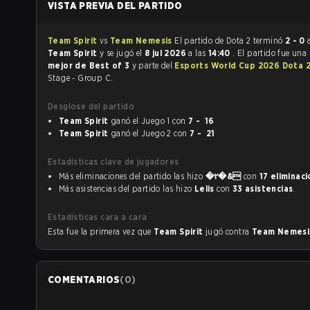
VISTA PREVIA DEL PARTIDO
Team Spirit
vs
Team Nemesis
El partido de Dota 2 terminó
2 - 0
Team Spirit
y se jugó el
8 jul 2026
a las
14:40
. El partido fue una
mejor de Best of 3
y parte del
Esports World Cup 2026 Dota 
Stage - Group C.
Desglose del partido
Team Spirit
ganó el Juego 1 con
7 - 16
Team Spirit
ganó el Juego 2 con
7 - 21
Estadísticas clave de jugadores
Más eliminaciones del partido las hizo
�۲�&
con
17 eliminac
Más asistencias del partido las hizo
Lelis
con
33 asistencias
.
Estadísticas cara a cara
Esta fue la primera vez que
Team Spirit
jugó contra
Team Nemes
COMENTARIOS
(
0
)