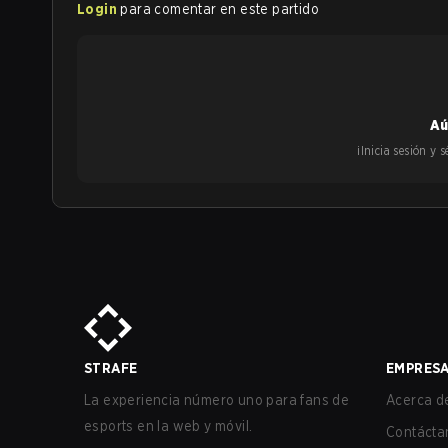
Login
para comentar en este partido
Aú
¡Inicia sesión y
STRAFE
EMPRES
La experiencia número uno para fans de
Acerca de
esports en la web y móvil.
Contácta