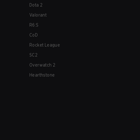
Dota 2
Valorant
R6:S
CoD
Rocket League
SC2
Overwatch 2
Hearthstone