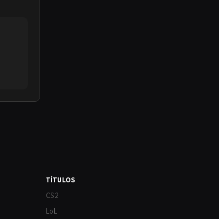
TÍTULOS
CS2
LoL