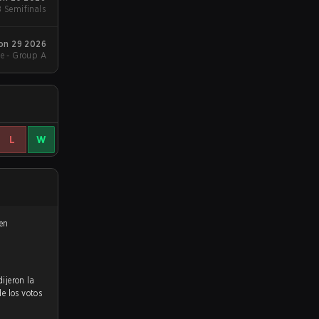
B Semifinals
on 29 2026
e - Group A
L
W
 en
de los votos