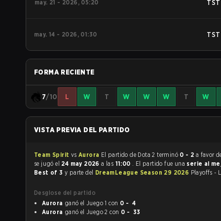
may. 21 - 2026, 05:20
TST
may. 14 - 2026, 01:30
TST
FORMA RECIENTE
7
/10
L
W
T
W
W
W
T
W
VISTA PREVIA DEL PARTIDO
Team Spirit
vs
Aurora
El partido de Dota 2 terminó
0 - 2
a favor 
se jugó el
24 may 2026
a las
11:00
. El partido fue una
serie al me
Best of 3
y parte del
DreamLeague Season 29 2026
Playoffs - 
Desglose del partido
Aurora
ganó el Juego 1 con
0 - 4
Aurora
ganó el Juego 2 con
0 - 33