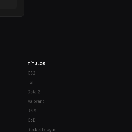
TÍTULOS
CS2
LoL
Dota 2
Valorant
R6:S
CoD
Rocket League