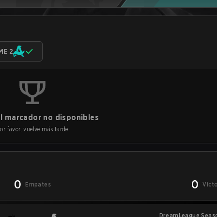
ME 2
l marcador no disponibles
or favor, vuelve más tarde
0
0
Empates
Vict
DreamLeague Seas