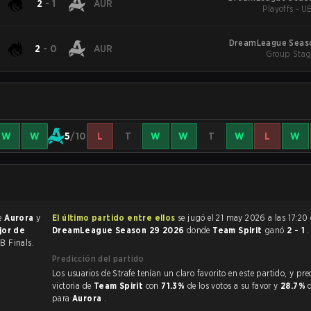
2
-
1
AUR
Playoffs - U
DreamLeague Seas
2
-
0
AUR
Group Stag
W
W
5
/10
L
T
W
W
T
W
L
W
de
Aurora
y
El último partido entre ellos
se jugó el 21 may 2026 a las 17:20
jor de
DreamLeague Season 29 2026
donde
Team Spirit
ganó
2 - 1
.
LB Finals.
Predicción del partido
Los usuarios de Strafe tenían un claro favorito en este partido, y predijeron la
victoria de
Team Spirit
con
71.3%
de los votos a su favor y
28.7%
para
Aurora
.