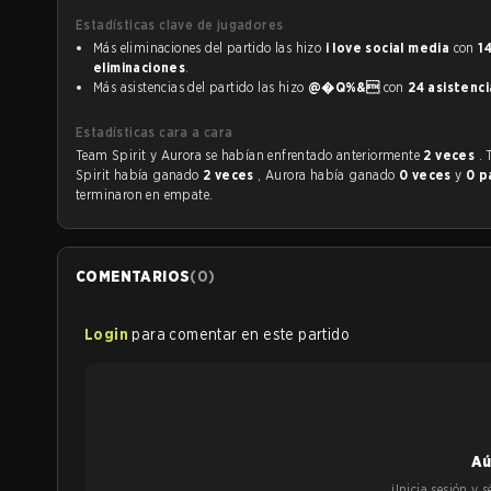
Estadísticas clave de jugadores
Más eliminaciones del partido las hizo
i love social media
con
1
eliminaciones
.
Más asistencias del partido las hizo
@�Q%&
con
24 asistenci
Estadísticas cara a cara
Team Spirit y Aurora se habían enfrentado anteriormente
2 veces
.
Spirit había ganado
2 veces
, Aurora había ganado
0 veces
y
0 p
terminaron en empate.
COMENTARIOS
(
0
)
Login
para comentar en este partido
Aú
¡Inicia sesión y