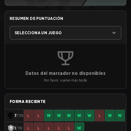
RESUMEN DE PUNTUACIÓN
SELECCIONA UN JUEGO
Datos del marcador no disponibles
Por favor, vuelve más tarde
FORMA RECIENTE
7
/10
L
L
W
W
W
W
W
L
W
W
1
/10
L
L
L
L
L
W