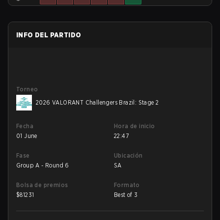
INFO DEL PARTIDO
Torneo
2026 VALORANT Challengers Brazil: Stage 2
Fecha
Hora de inicio
01 June
22:47
Fase
Ubicación
Group A - Round 6
SA
Bolsa de premios
Formato
$
81231
Best of 3