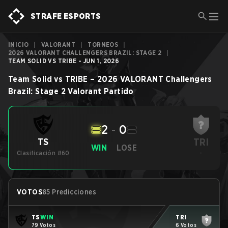
STRAFE ESPORTS
INICIO
|
VALORANT
|
TORNEOS
|
2026 VALORANT CHALLENGERS BRAZIL: STAGE 2
|
TEAM SOLID VS TRIBE - JUN 1, 2026
Team Solid
vs
TRIBE
–
2026 VALORANT Challengers
Brazil: Stage 2
Valorant
Partido
2
-
0
TRI
TS
WIN
LOSE
Clasificación #60
-
VOTOS
85 Predicciones
TS
WIN
TRI
79 Votos
6 Votos