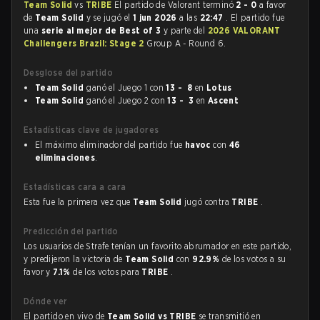
Team Solid
vs
TRIBE
El partido de Valorant terminó
2 - 0
a favor
de
Team Solid
y se jugó el
1 jun 2026
a las
22:47
. El partido fue
una
serie al mejor de Best of 3
y parte del
2026 VALORANT
Challengers Brazil: Stage 2
Group A - Round 6.
Desglose del partido
Team Solid
ganó el Juego 1 con
13 - 8
en
Lotus
Team Solid
ganó el Juego 2 con
13 - 3
en
Ascent
Estadísticas clave de jugadores
El máximo eliminador del partido fue
havoc
con
46
eliminaciones
.
Estadísticas cara a cara
Esta fue la primera vez que
Team Solid
jugó contra
TRIBE
.
Predicción del partido
Los usuarios de Strafe tenían un favorito abrumador en este partido,
y predijeron la victoria de
Team Solid
con
92.9%
de los votos a su
favor y
7.1%
de los votos para
TRIBE
.
Dónde ver
El partido en vivo de
Team Solid vs TRIBE
se transmitió en