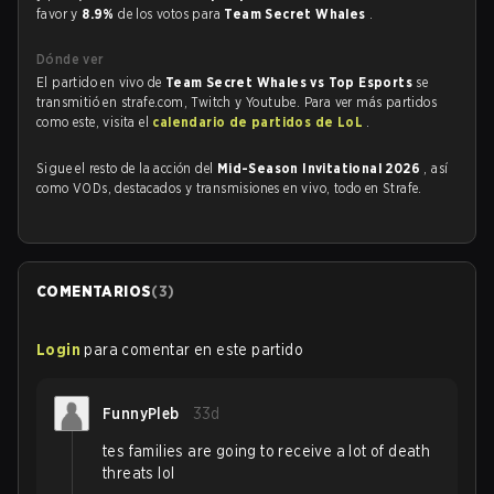
favor y
8.9%
de los votos para
Team Secret Whales
.
Dónde ver
El partido en vivo de
Team Secret Whales vs Top Esports
se
transmitió en strafe.com, Twitch y Youtube. Para ver más partidos
como este, visita el
calendario de partidos de LoL
.
Sigue el resto de la acción del
Mid-Season Invitational 2026
, así
como VODs, destacados y transmisiones en vivo, todo en Strafe.
COMENTARIOS
(
3
)
Login
para comentar en este partido
FunnyPleb
33d
tes families are going to receive a lot of death
threats lol