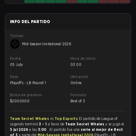
INFO DEL PARTIDO
Torneo
Mid-Season Invitational 2026
Fecha
Hora de inicio
05 July
03:00
Fase
Ubicación
Playoffs - LB Round 1
Online
Bolsa de premios
Formato
$
2000000
Best of 3
Team Secret Whales
vs
Top Esports
El partido de League of
Legends terminó
3 - 1
a favor de
Team Secret Whales
y se jugó el
5 jul 2026
a las
3:00
. El partido fue una
serie al mejor de Best
of 3
y parte del
Mid-Season Invitational 2026
Playoffs - LB