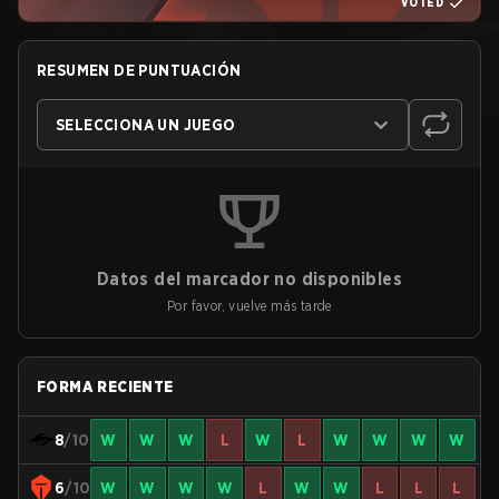
VOTED
RESUMEN DE PUNTUACIÓN
SELECCIONA UN JUEGO
Datos del marcador no disponibles
Por favor, vuelve más tarde
FORMA RECIENTE
8
/10
W
W
W
L
W
L
W
W
W
W
6
/10
W
W
W
W
L
W
W
L
L
L