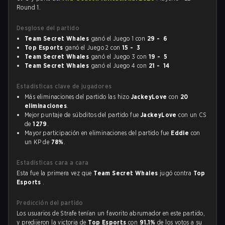
Round 1.
Desglose del partido
Team Secret Whales
ganó el Juego 1 con
29 - 6
Top Esports
ganó el Juego 2 con
15 - 3
Team Secret Whales
ganó el Juego 3 con
19 - 5
Team Secret Whales
ganó el Juego 4 con
21 - 14
Estadísticas clave de jugadores
Más eliminaciones del partido las hizo
JackeyLove
con
20
eliminaciones
.
Mejor puntaje de súbditos del partido fue
JackeyLove
con un CS
de
1279
.
Mayor participación en eliminaciones del partido fue
Eddie
con
un KP de
78%
.
Estadísticas cara a cara
Esta fue la primera vez que
Team Secret Whales
jugó contra
Top
Esports
.
Predicción del partido
Los usuarios de Strafe tenían un favorito abrumador en este partido,
y predijeron la victoria de
Top Esports
con
91.1%
de los votos a su