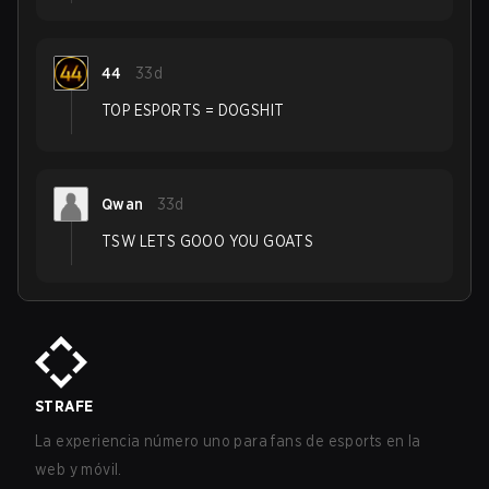
44
33d
TOP ESPORTS = DOGSHIT
Qwan
33d
TSW LETS GOOO YOU GOATS
STRAFE
La experiencia número uno para fans de esports en la
web y móvil.