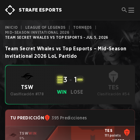
STRAFE ESPORTS
INICIO
|
LEAGUE OF LEGENDS
|
TORNEOS
|
MID-SEASON INVITATIONAL 2026
|
TEAM SECRET WHALES VS TOP ESPORTS - JUL 5, 2026
Team Secret Whales
vs
Top Esports
–
Mid-Season
Invitational 2026
LoL
Partido
3
-
1
TES
TSW
WIN
LOSE
Clasificación #178
Clasificación #54
TU PREDICCIÓN
395 Predicciones
TES
TSW
WIN
111 points
9%