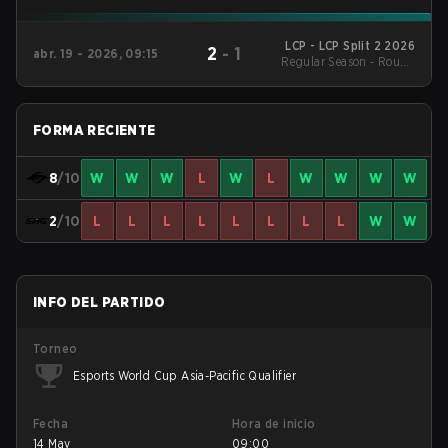
LCP - LCP Split 2 2026
2
-
1
abr. 19 - 2026, 09:15
Regular Season - Round
1
FORMA RECIENTE
8
/10
W
W
W
L
W
L
W
W
W
W
2
/10
L
L
L
L
L
L
L
L
W
W
INFO DEL PARTIDO
Torneo
Esports World Cup Asia-Pacific Qualifier
Fecha
Hora de inicio
14 May
09:00