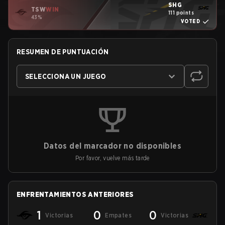
SHG
TSW
WIN
111 points
43%
VOTED
RESUMEN DE PUNTUACIÓN
SELECCIONA UN JUEGO
Datos del marcador no disponibles
Por favor, vuelve más tarde
ENFRENTAMIENTOS ANTERIORES
1
0
0
Victorias
Empates
Victorias