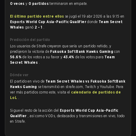
0 veces
y
0 partidos
terminaron en empate.
El último partido entre ellos
se jugó el 19 abr 2026 a las 9:15 en
Esports World Cup Asia-Pacific Qualifier
donde
Team Secret
Whales
ganó
2 - 1
.
Predicción del partido
Los usuarios de Strafe creyeron que sería un partido reñido, y
predijeron la victoria de
Fukuoka SoftBank Hawks Gaming
con
56.6%
de los votos a su favor y
43.4%
de los votos para
Team
Secret Whales
.
Dónde ver
El partido en vivo de
Team Secret Whales vs Fukuoka SoftBank
Hawks Gaming
se transmitió en strafe.com, Twitch y Youtube. Para
ver más partidos como este, visita el
calendario de partidos de
LoL
.
Sigue el resto de la acción del
Esports World Cup Asia-Pacific
Qualifier
, así como VODs, destacados y transmisiones en vivo, todo
en Strafe.