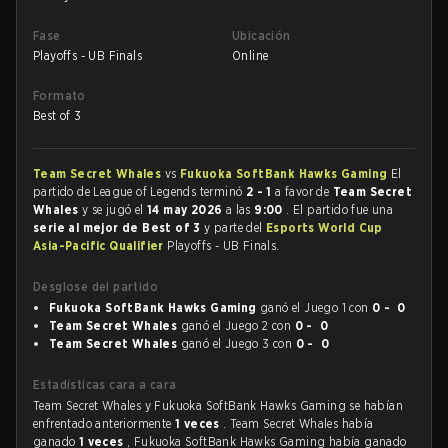
Fase
Ubicación
Playoffs - UB Finals
Online
Formato
Best of 3
Team Secret Whales
vs
Fukuoka SoftBank Hawks Gaming
El
partido de League of Legends terminó
2 - 1
a favor de
Team Secret
Whales
y se jugó el
14 may 2026
a las
9:00
. El partido fue una
serie al mejor de Best of 3
y parte del
Esports World Cup
Asia-Pacific Qualifier
Playoffs - UB Finals.
Desglose del partido
Fukuoka SoftBank Hawks Gaming
ganó el Juego 1 con
0 - 0
Team Secret Whales
ganó el Juego 2 con
0 - 0
Team Secret Whales
ganó el Juego 3 con
0 - 0
Estadísticas cara a cara
Team Secret Whales y Fukuoka SoftBank Hawks Gaming se habían
enfrentado anteriormente
1 veces
. Team Secret Whales había
ganado
1 veces
, Fukuoka SoftBank Hawks Gaming había ganado