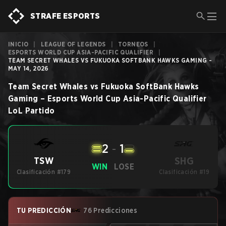
STRAFE ESPORTS
INICIO
|
LEAGUE OF LEGENDS
|
TORNEOS
|
ESPORTS WORLD CUP ASIA-PACIFIC QUALIFIER
|
TEAM SECRET WHALES VS FUKUOKA SOFTBANK HAWKS GAMING -
MAY 14, 2026
Team Secret Whales
vs
Fukuoka SoftBank Hawks
Gaming
–
Esports World Cup Asia-Pacific Qualifier
LoL
Partido
2
-
1
SHG
TSW
WIN
LOSE
Clasificación #179
Clasificación #19
TU PREDICCIÓN
76 Predicciones