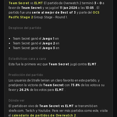
Team Secret
vs
ELMT
El partido de Overwatch 2 terminó
3 - 0
a
favor de
Team Secret
y se jugó el
11 jun 2026
a las
13:05
. El
partido fue una
serie al mejor de Best of 3
y parte del
OCS
Pacific Stage 2
Group Stage - Round 1.
Desglose del partido
Team Secret ganó el
Juego 1
en
Team Secret ganó el
Juego 2
en
Team Secret ganó el
Juego 3
en
Estadísticas cara a cara
Esta fue la primera vez que
Team Secret
jugó contra
ELMT
.
Predicción del partido
Los usuarios de Strafe tenían un claro favorito en este partido, y
predijeron la victoria de
Team Secret
con
73.8%
de los votos a su
favor y
26.2%
de los votos para
ELMT
.
Dónde ver
El partido en vivo de
Team Secret vs ELMT
se transmitió en
strafe.com, Twitch y Youtube. Para ver más partidos como este, visita
el
calendario de partidos de Overwatch 2
.