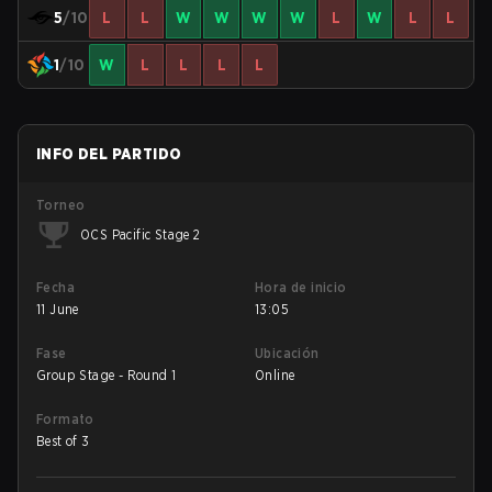
5
/10
L
L
W
W
W
W
L
W
L
L
1
/10
W
L
L
L
L
INFO DEL PARTIDO
Torneo
OCS Pacific Stage 2
Fecha
Hora de inicio
11 June
13:05
Fase
Ubicación
Group Stage - Round 1
Online
Formato
Best of 3