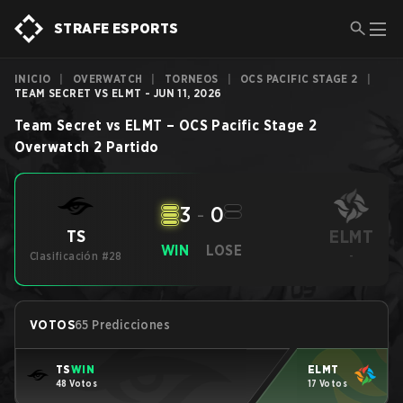
STRAFE ESPORTS
INICIO
|
OVERWATCH
|
TORNEOS
|
OCS PACIFIC STAGE 2
|
TEAM SECRET VS ELMT - JUN 11, 2026
Team Secret
vs
ELMT
–
OCS Pacific Stage 2
Overwatch 2
Partido
3
-
0
ELMT
TS
WIN
LOSE
Clasificación #28
-
VOTOS
65 Predicciones
TS
WIN
ELMT
48 Votos
17 Votos