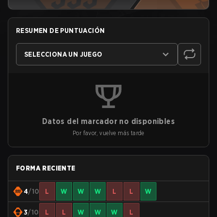
RESUMEN DE PUNTUACIÓN
SELECCIONA UN JUEGO
Datos del marcador no disponibles
Por favor, vuelve más tarde
FORMA RECIENTE
4
/10
L
W
W
W
L
L
W
3
/10
L
L
W
W
W
L