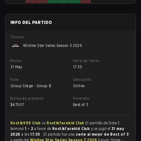
INFO DEL PARTIDO
Torneo
Winline Star Series Season 3 2026
Fecha
Hora de inicio
31 May
17:35
Fase
Ubicación
Group Stage - Group B
Online
Bolsa de premios
Formato
$
47507
Best of 3
Rostik999 Club
vs
Rostikfacekid Club
El partido de Dota 2
terminó
1 - 2
a favor de
Rostikfacekid Club
y se jugó el
31 may
2026
a las
17:35
. El partido fue una
serie al mejor de Best of 3
y parte del
Winline Star Series Season 3 2026
Group Stage -