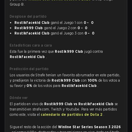
Group B.
Desglose del partido
Rostikfacekid Club
ganó el Juego 1 con
0 - 0
Rostik999 Club
ganó el Juego 2 con
0 - 0
Rostikfacekid Club
ganó el Juego 3 con
0 - 0
Estadísticas cara a cara
Esta fue la primera vez que
Rostik999 Club
jugó contra
Rostikfacekid Club
.
Predicción del partido
Los usuarios de Strafe tenían un favorito abrumador en este partido,
y predijeron la victoria de
Rostik999 Club
con
100%
de los votos a
su favor y
0%
de los votos para
Rostikfacekid Club
.
Dónde ver
El partido en vivo de
Rostik999 Club vs Rostikfacekid Club
se
transmitió en strafe.com, Twitch y Youtube. Para ver más partidos
como este, visita el
calendario de partidos de Dota 2
.
Sigue el resto de la acción del
Winline Star Series Season 3 2026