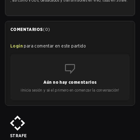
, así como VODs, destacados y transmisiones en vivo, todo en Strafe.
COMENTARIOS
(
0
)
Login
para comentar en este partido
Aún no hay comentarios
¡Inicia sesión y sé el primero en comenzar la conversación!
STRAFE