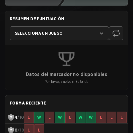
RESUMEN DE PUNTUACIÓN
SELECCIONA UN JUEGO
Datos del marcador no disponibles
Por favor, vuelve más tarde
FORMA RECIENTE
4
/10
L
W
L
W
L
W
W
L
L
L
0
/10
L
L