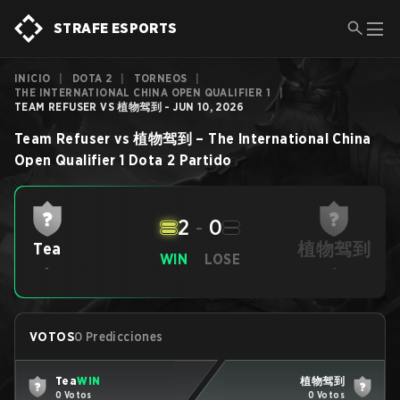
STRAFE ESPORTS
INICIO
|
DOTA 2
|
TORNEOS
|
THE INTERNATIONAL CHINA OPEN QUALIFIER 1
|
TEAM REFUSER VS 植物驾到 - JUN 10, 2026
Team Refuser
vs
植物驾到
–
The International China
Open Qualifier 1
Dota 2
Partido
2
-
0
植物驾到
Tea
WIN
LOSE
-
-
VOTOS
0 Predicciones
Tea
WIN
植物驾到
0 Votos
0 Votos