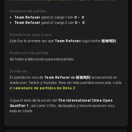
Desglose del partido
Team Refuser
ganó el Juego 1 con
0 - 0
Team Refuser
ganó el Juego 2 con
0 - 0
Estadísticas cara a cara
Esta fue la primera vez que
Team Refuser
jugó contra
植物驾到
.
Predicción del partido
No hubo predicciones para este partido.
Dónde ver
El partido en vivo de
Team Refuser vs 植物驾到
se transmitió en
strafe.com, Twitch y Youtube. Para ver más partidos como este, visita
el
calendario de partidos de Dota 2
.
Sigue el resto de la acción del
The International China Open
Qualifier 1
, así como VODs, destacados y transmisiones en vivo,
todo en Strafe.