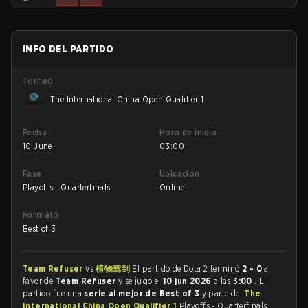
INFO DEL PARTIDO
Torneo
The International China Open Qualifier 1
Fecha
Hora de inicio
10 June
03:00
Fase
Ubicación
Playoffs - Quarterfinals
Online
Formato
Best of 3
Team Refuser
vs
植物驾到
El partido de Dota 2 terminó
2 - 0
a
favor de
Team Refuser
y se jugó el
10 jun 2026
a las
3:00
. El
partido fue una
serie al mejor de Best of 3
y parte del
The
International China Open Qualifier 1
Playoffs - Quarterfinals.