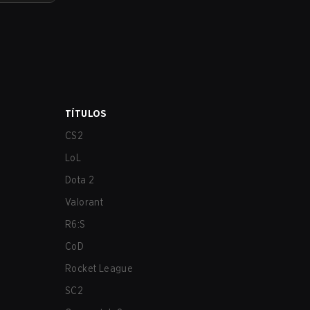
TÍTULOS
CS2
LoL
Dota 2
Valorant
R6:S
CoD
Rocket League
SC2