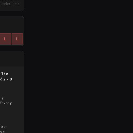
Quarterfinals
L
L
n
The
nó
2 - 0
.
 favor y
ió en
a el