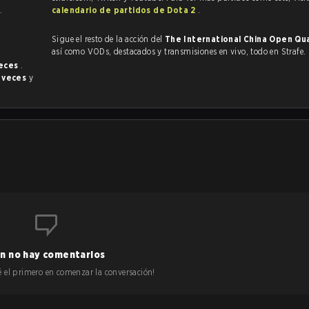
s
.
calendario de partidos de Dota 2
.
Sigue el resto de la acción del
The International China Open Qua
así como VODs, destacados y transmisiones en vivo, todo en Strafe.
veces
.
1 veces
y
n no hay comentarios
 sé el primero en comenzar la conversación!