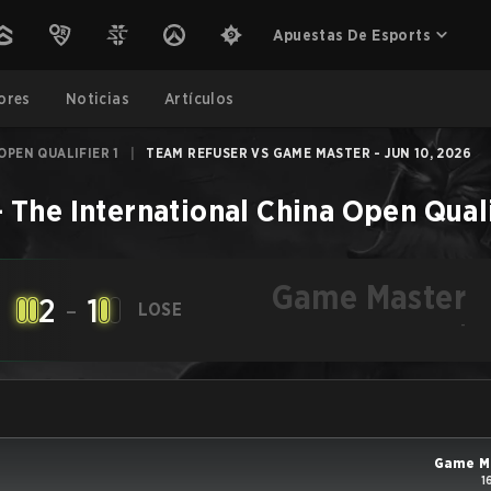
Apuestas De Esports
ores
Noticias
Artículos
OPEN QUALIFIER 1
|
TEAM REFUSER VS GAME MASTER - JUN 10, 2026
–
The International China Open Quali
Game Master
2
-
1
LOSE
-
Game M
1