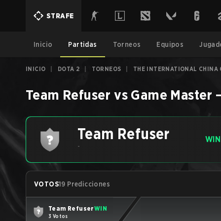
STRAFE
Inicio
Partidas
Torneos
Equipos
Jugad
INICIO
|
DOTA 2
|
TORNEOS
|
THE INTERNATIONAL CHINA 
Team Refuser
vs
Game Master
Team Refuser
WIN
-
VOTOS
19 Predicciones
Team Refuser
WIN
3 Votos