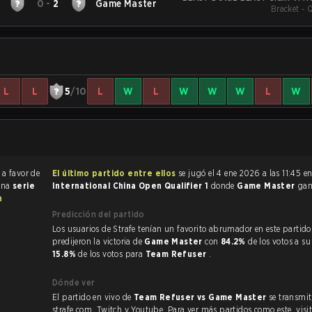
r
0
-
2
Game Master
Bracket - 
L
L
5
/10
L
W
L
W
W
W
L
W
a favor de
El último partido entre ellos
se jugó el 4 ene 2026 a las 11:45 e
 una
serie
International China Open Qualifier 1
donde
Game Master
ga
n
Predicción del partido
Los usuarios de Strafe tenían un favorito abrumador en este partido, y
predijeron la victoria de
Game Master
con
84.2%
de los votos a su
15.8%
de los votos para
Team Refuser
.
Dónde ver
El partido en vivo de
Team Refuser vs Game Master
se transmit
strafe.com, Twitch y Youtube. Para ver más partidos como este, visit