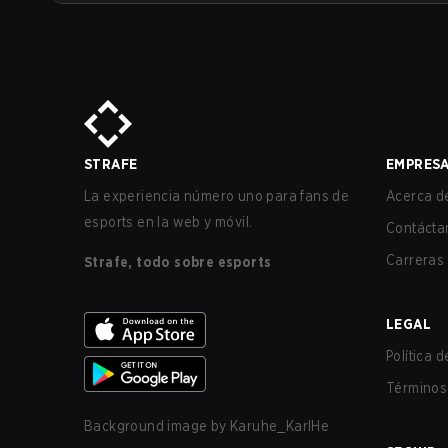
STRAFE
EMPRES
La experiencia número uno para fans de
Acerca de
esports en la web y móvil.
Contácta
Carreras
Strafe, todo sobre esports
LEGAL
Política 
Términos 
Background image by
Karuhe_KarlHe