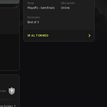
Fase
Ubicación
Playoffs - Semifinals
Online
Formato
Best of 3
IR AL TORNEO
orias
w Folder 2