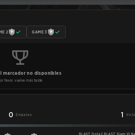
ME 2
GAME 3
l marcador no disponibles
or favor, vuelve más tarde
0
1
Empates
Vict
BLAST Dota2 BLAST Slam VI Ne