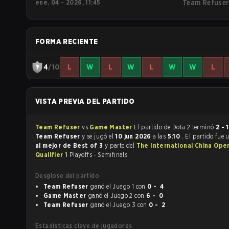
ene. 04 - 2026, 11:45
Team Refuse
FORMA RECIENTE
4
/10
L
W
L
W
L
W
W
L
VISTA PREVIA DEL PARTIDO
Team Refuser
vs
Game Master
El partido de Dota 2 terminó
2 - 1
Team Refuser
y se jugó el
10 jun 2026
a las
5:10
. El partido fue
al mejor de Best of 3
y parte del
The International China Ope
Qualifier 1
Playoffs - Semifinals.
Desglose del partido
Team Refuser
ganó el Juego 1 con
0 - 4
Game Master
ganó el Juego 2 con
6 - 0
Team Refuser
ganó el Juego 3 con
0 - 2
Estadísticas clave de jugadores