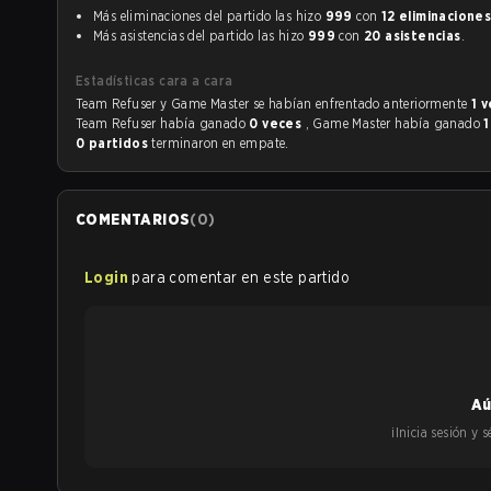
Más eliminaciones del partido las hizo
999
con
12 eliminacione
Más asistencias del partido las hizo
999
con
20 asistencias
.
Estadísticas cara a cara
Team Refuser y Game Master se habían enfrentado anteriormente
1 
Team Refuser había ganado
0 veces
, Game Master había ganado
0 partidos
terminaron en empate.
COMENTARIOS
(
0
)
Login
para comentar en este partido
Aú
¡Inicia sesión y