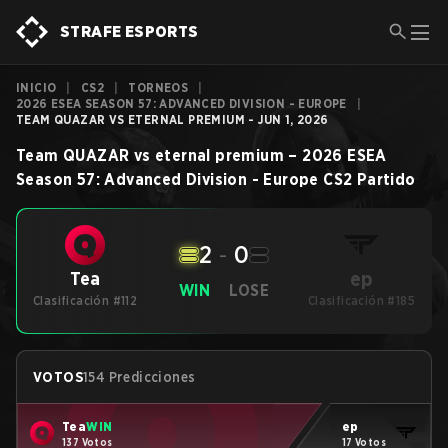
STRAFE ESPORTS
INICIO
|
CS2
|
TORNEOS
|
2026 ESEA SEASON 57: ADVANCED DIVISION - EUROPE
|
TEAM QUAZAR VS ETERNAL PREMIUM - JUN 1, 2026
Team QUAZAR
vs
eternal premium
–
2026 ESEA
Season 57: Advanced Division - Europe
CS2
Partido
2
-
0
ep
Tea
WIN
LOSE
Clasificación #112
Clasificación #185
VOTOS
154 Predicciones
Tea
WIN
ep
137 Votos
17 Votos