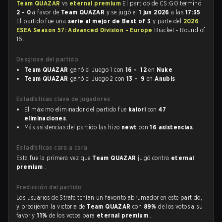
Team QUAZAR
vs
eternal premium
El partido de CS:GO terminó
2 - 0
a favor de
Team QUAZAR
y se jugó el
1 jun 2026
a las
17:35
.
El partido fue una
serie al mejor de Best of 3
y parte del
2026
ESEA Season 57: Advanced Division - Europe
Bracket - Round of
16.
Desglose del partido
Team QUAZAR
ganó el Juego 1 con
16 - 12
en
Nuke
Team QUAZAR
ganó el Juego 2 con
13 - 9
en
Anubis
Estadísticas clave de jugadores
El máximo eliminador del partido fue
kaiori
con
47
eliminaciones
.
Más asistencias del partido las hizo
newt
con
16 asistencias
.
Estadísticas cara a cara
Esta fue la primera vez que
Team QUAZAR
jugó contra
eternal
premium
.
Predicción del partido
Los usuarios de Strafe tenían un favorito abrumador en este partido,
y predijeron la victoria de
Team QUAZAR
con
89%
de los votos a su
favor y
11%
de los votos para
eternal premium
.