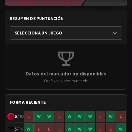
RESUMEN DE PUNTUACIÓN
SELECCIONA UN JUEGO
Datos del marcador no disponibles
Por favor, vuelve más tarde
FORMA RECIENTE
6
/10
L
W
W
L
W
W
W
L
W
L
5
/10
W
L
L
L
W
W
W
L
L
W