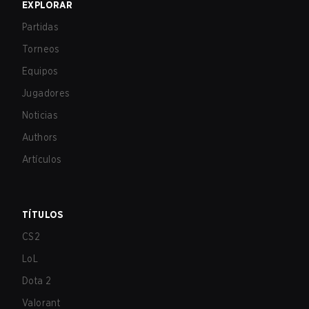
EXPLORAR
Partidas
Torneos
Equipos
Jugadores
Noticias
Authors
Artículos
TÍTULOS
CS2
LoL
Dota 2
Valorant