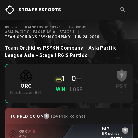
STRAFE ESPORTS
INICIO
|
RAINBOW 6: SIEGE
|
TORNEOS
|
ASIA PACIFIC LEAGUE ASIA - STAGE 1
|
TEAM ORCHID VS PSYKN COMPANY - JUN 24, 2026
Team Orchid
vs
PSYKN Company
–
Asia Pacific
League Asia - Stage 1
R6:S
Partido
1
-
0
PSY
ORC
WIN
LOSE
Clasificación #26
-
TU PREDICCIÓN
124 Predicciones
PSY
ORC
WIN
180 points
47%