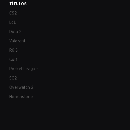
TÍTULOS
CS2
LoL
Dota 2
Valorant
R6:S
CoD
Rocket League
SC2
Overwatch 2
Hearthstone