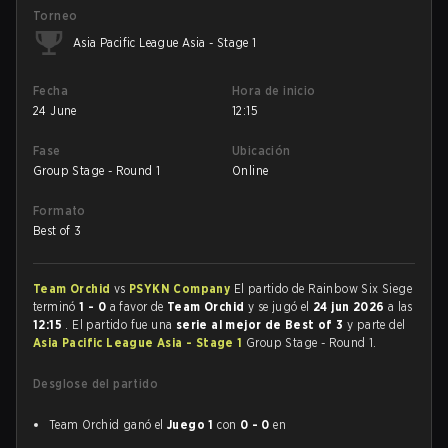
Torneo
Asia Pacific League Asia - Stage 1
Fecha
Hora de inicio
24 June
12:15
Fase
Ubicación
Group Stage - Round 1
Online
Formato
Best of 3
Team Orchid
vs
PSYKN Company
El partido de Rainbow Six Siege
terminó
1 - 0
a favor de
Team Orchid
y se jugó el
24 jun 2026
a las
12:15
. El partido fue una
serie al mejor de Best of 3
y parte del
Asia Pacific League Asia - Stage 1
Group Stage - Round 1.
Desglose del partido
Team Orchid ganó el
Juego 1
con
0 - 0
en