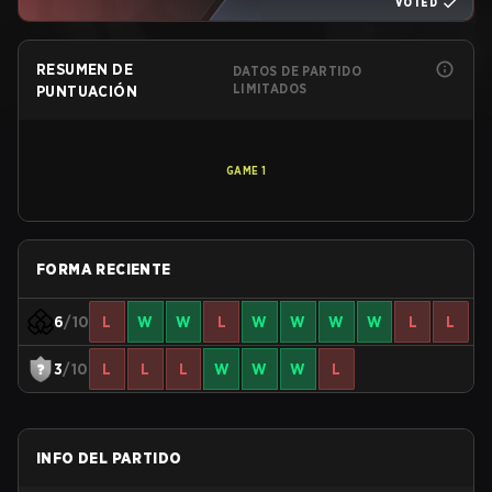
VOTED
RESUMEN DE
DATOS DE PARTIDO
LIMITADOS
PUNTUACIÓN
GAME
1
FORMA RECIENTE
6
/10
L
W
W
L
W
W
W
W
L
L
3
/10
L
L
L
W
W
W
L
INFO DEL PARTIDO