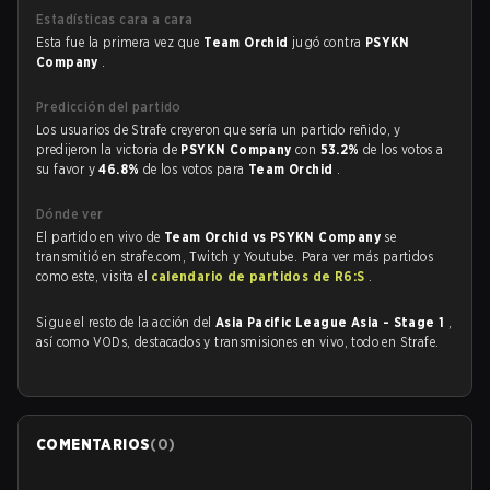
Estadísticas cara a cara
Esta fue la primera vez que
Team Orchid
jugó contra
PSYKN
Company
.
Predicción del partido
Los usuarios de Strafe creyeron que sería un partido reñido, y
predijeron la victoria de
PSYKN Company
con
53.2%
de los votos a
su favor y
46.8%
de los votos para
Team Orchid
.
Dónde ver
El partido en vivo de
Team Orchid vs PSYKN Company
se
transmitió en strafe.com, Twitch y Youtube. Para ver más partidos
como este, visita el
calendario de partidos de R6:S
.
Sigue el resto de la acción del
Asia Pacific League Asia - Stage 1
,
así como VODs, destacados y transmisiones en vivo, todo en Strafe.
COMENTARIOS
(
0
)